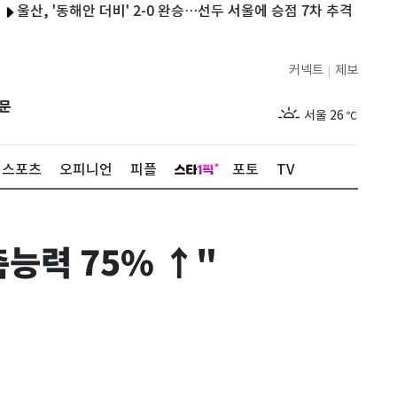
 '동해안 더비' 2-0 완승…선두 서울에 승점 7차 추격
이란 "오만
커넥트
제보
|
제주
30
℃
문
서울
26
℃
부산
29
℃
스포츠
오피니언
피플
포토
TV
대구
28
℃
인천
29
℃
능력 75% ↑"
광주
29
℃
대전
28
℃
울산
28
℃
강릉
21
℃
제주
30
℃