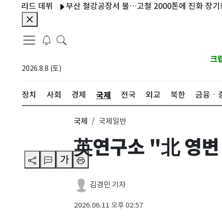
리드 데뷔
부산 철강공장서 불…고철 2000톤에 진화 장기화(종합)
크
2026.8.8 (토)
국제
정치
사회
경제
전국
외교
북한
금융ㆍ
국제
국제일반
英연구소 "北 영변
가
김경민 기자
2026.06.11 오후 02:57