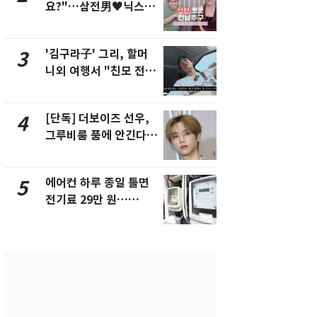
요?"…삼전男♥닉스女
속…전국 곳곳
3:3 단체소개팅 예능 화
날씨]
제
'김구라子' 그리, 할머
[단독] 경찰,
3
8
니외 여행서 "친모 전라
제작사 회장
도에 잘 있어"…유튜브
시장법 위반
서 언급
[단독] 더보이즈 선우,
[단독]중수
4
9
그루비룸 품에 안긴다…
수사관 경력
앳에어리어와 전속계약
진…법무사·
택' 유지
에어컨 하루 종일 틀면
'심판 성접대
5
10
전기료 29만 원…
었다…축구
450kWh 넘으면 '요금
에 부인 3회 
폭탄'