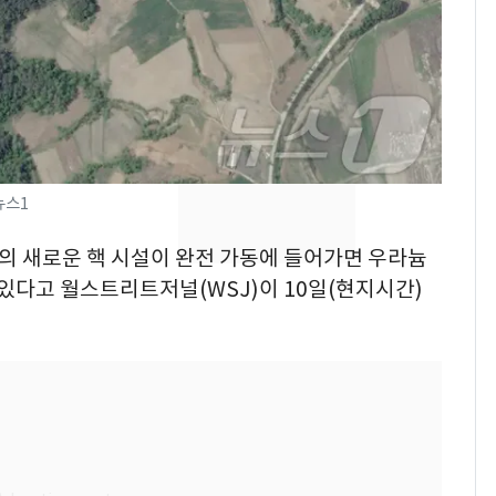
속…전국 곳곳 비 [오늘
날씨]
[단독] 경찰, '김부장'
8
제작사 회장 수사…자본
시장법 위반 의혹
[단독]중수청 가는 검찰
9
뉴스1
수사관 경력 합산 추
진…법무사·집행관 '혜
변의 새로운 핵 시설이 완전 가동에 들어가면 우라늄
택' 유지
'심판 성접대'가 끝 아니
 있다고 월스트리트저널(WSJ)이 10일(현지시간)
10
었다…축구협회장 출장
에 부인 3회 동반 '펑펑'