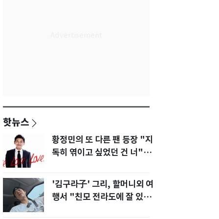
핫뉴스
황정민의 또 다른 팬 등장 "지
독히 엮이고 싶었던 건 너" 폭
로녀 직격
'김구라子' 그리, 할머니외 여
행서 "친모 전라도에 잘 있
어"…유튜브서 언급