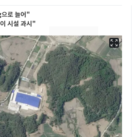
kg으로 늘어"
이 시설 과시"
13호 태풍 '돌핀' 日오
6
키나와·가고시마현 접
근…26만명 대피령
낮 최고 37도 폭염 계
7