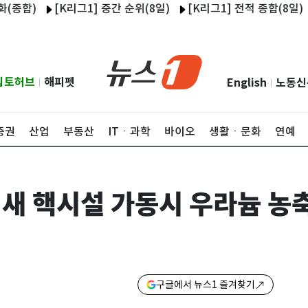
[K리그1] 중간 순위(8일)
[K리그1] 전적 종합(8일)
울산,
립토허브
해피펫
English
노동신
|
|
증권
산업
부동산
ITㆍ과학
바이오
생활ㆍ문화
연예
 새 핵시설 가동시 우라늄 농축
구글에서 뉴스1 즐겨찾기