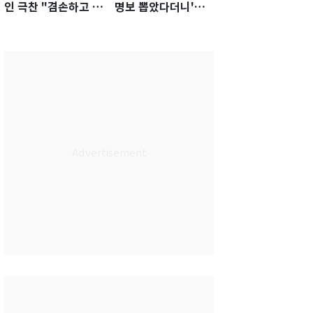
인 극찬 "겸손하고 노
명보 뽑았다더니'…2
력하는 선수…좋은
년 만에 말 바꾼 이임
첫인상"
생