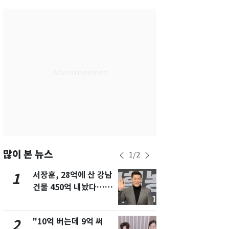
서울
26
℃
부산
29
℃
대구
28
℃
인천
29
℃
광주
29
℃
대전
28
℃
울산
28
℃
강릉
21
℃
많이 본 뉴스
1
/
2
제주
30
℃
서장훈, 28억에 산 강남
13호 태풍 '
1
6
건물 450억 내놨다…세
키나와·가고
후 차익 280억 '잭팟'
근…26만명
"10억 버는데 9억 써
낮 최고 37
2
7