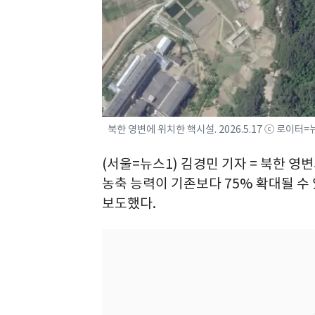
북한 영변에 위치한 핵시설. 2026.5.17 ⓒ 로이터=
(서울=뉴스1) 김경민 기자 = 북한 영
농축 능력이 기존보다 75% 확대될 수
보도했다.