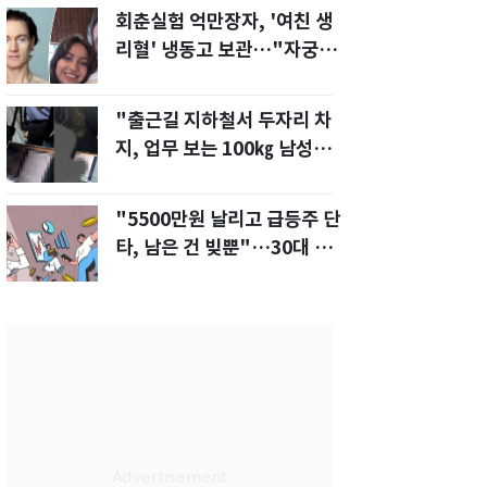
회춘실험 억만장자, '여친 생
리혈' 냉동고 보관…"자궁 내
부 궁금해"
"출근길 지하철서 두자리 차
지, 업무 보는 100㎏ 남성…
부딪히면 신경질"
"5500만원 날리고 급등주 단
타, 남은 건 빚뿐"…30대 여
성 파혼 위기