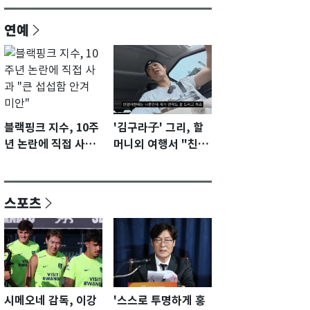
연예
블랙핑크 지수, 10주
'김구라子' 그리, 할
년 논란에 직접 사과
머니외 여행서 "친모
"큰 섭섭함 안겨 미
전라도에 잘 있어"…
안"
유튜브서 언급
스포츠
시메오네 감독, 이강
'스스로 투명하게 홍