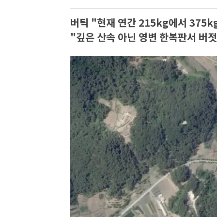
버틱 "현재 연간 215kg에서 375
"깊은 산속 아닌 영변 한복판서 버젓