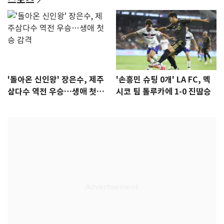
'돌아온 신인왕' 장은수, 제주
'손흥민 슈팅 0개' LA FC, 멕
삼다수 역전 우승…생애 첫승
시코 팀 톨루카에 1-0 진땀승
감격