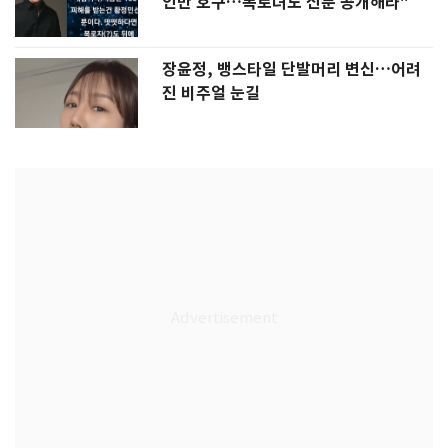
인만 호구…폭로녀도 신분 공개해라"
장윤정, 뱅스타일 단발머리 변신…어려
진 비주얼 눈길