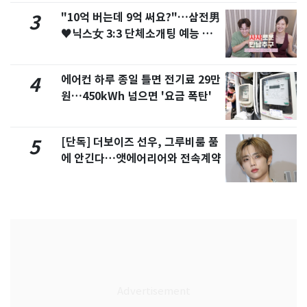
"10억 버는데 9억 써요?"…삼전男
3
♥닉스女 3:3 단체소개팅 예능 화
제
에어컨 하루 종일 틀면 전기료 29만
4
원…450kWh 넘으면 '요금 폭탄'
[단독] 더보이즈 선우, 그루비룸 품
5
에 안긴다…앳에어리어와 전속계약