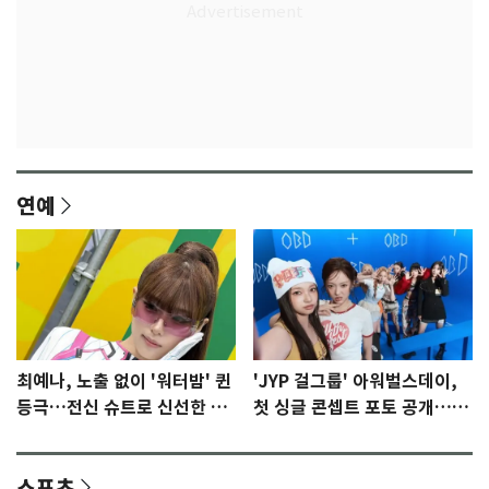
연예
최예나, 노출 없이 '워터밤' 퀸
'JYP 걸그룹' 아워벌스데이,
등극…전신 슈트로 신선한 충
첫 싱글 콘셉트 포토 공개…청
격 [N샷]
량·키치
스포츠