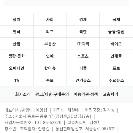
정치
사회
경제
국제
전국
외교
북한
금융·증권
산업
부동산
IT·과학
바이오
생활·문화
연예
스포츠
연재물
오피니언
핫이슈
피플
포토
TV
속보
인기뉴스
주요뉴스
회사소개
광고/제휴·구매문의
이용약관·정책
고충처리
대표이사/발행인 : 이영섭
|
편집인 : 채원배
|
편집국장 : 김기성
|
주소 : 서울시 종로구 종로 47 (공평동,SC빌딩17층)
|
사업자등록번호 : 101-86-62870
|
고충처리인 : 김성환
|
청소년보호책임자 : 안병길
|
통신판매업신고 : 서울종로 0676호
|