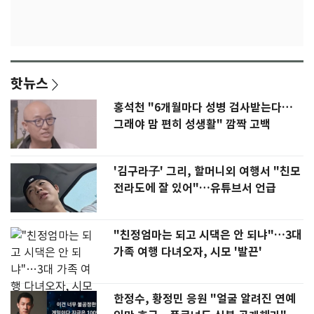
핫뉴스
홍석천 "6개월마다 성병 검사받는다…
그래야 맘 편히 성생활" 깜짝 고백
'김구라子' 그리, 할머니외 여행서 "친모
전라도에 잘 있어"…유튜브서 언급
"친정엄마는 되고 시댁은 안 되냐"…3대
가족 여행 다녀오자, 시모 '발끈'
한정수, 황정민 응원 "얼굴 알려진 연예