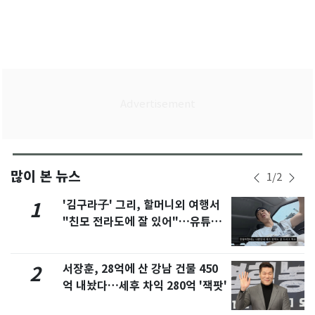
많이 본 뉴스
1
/
2
'김구라子' 그리, 할머니외 여행서
1
"친모 전라도에 잘 있어"…유튜브
서 언급
서장훈, 28억에 산 강남 건물 450
2
억 내놨다…세후 차익 280억 '잭팟'