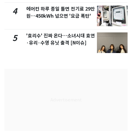
에어컨 하루 종일 틀면 전기료 29만
4
원…450kWh 넘으면 '요금 폭탄'
'효리수' 진짜 온다…소녀시대 효연
5
·유리·수영 유닛 출격 [N이슈]