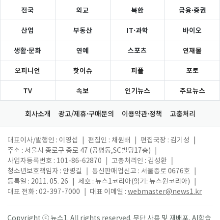
전국
외교
북한
금융·증권
산업
부동산
IT·과학
바이오
생활·문화
연예
스포츠
연재물
오피니언
핫이슈
피플
포토
TV
속보
인기뉴스
주요뉴스
회사소개
광고/제휴·구매문의
이용약관·정책
고충처리
대표이사/발행인 : 이영섭
|
편집인 : 채원배
|
편집국장 : 김기성
|
주소 : 서울시 종로구 종로 47 (공평동,SC빌딩17층)
|
사업자등록번호 : 101-86-62870
|
고충처리인 : 김성환
|
청소년보호책임자 : 안병길
|
통신판매업신고 : 서울종로 0676호
|
등록일 : 2011. 05. 26
|
제호 : 뉴스1코리아(읽기: 뉴스원코리아)
|
대표 전화 : 02-397-7000
|
대표 이메일 :
webmaster@news1.kr
Copyright ⓒ 뉴스1. All rights reserved. 무단 사용 및 재배포, AI학습