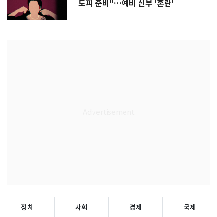
도피 준비"…예비 신부 '혼란'
정치
사회
경제
국제