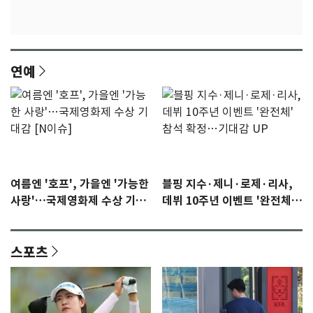
연예
여름엔 '호프', 가을엔 '가능한
블핑 지수·제니·로제·리사,
사랑'…국제영화제 수상 기대
데뷔 10주년 이벤트 '완전체'
감 [N이슈]
참석 확정…기대감 UP
스포츠