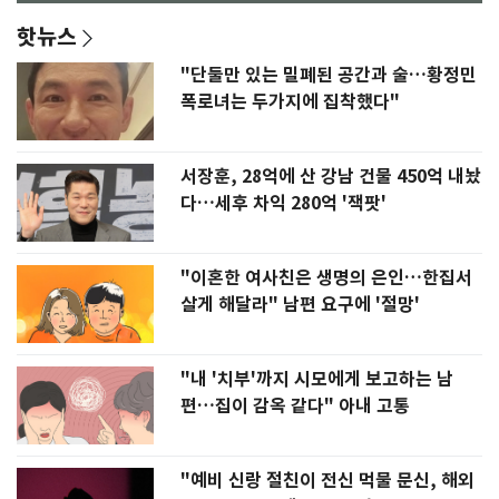
핫뉴스
"단둘만 있는 밀폐된 공간과 술…황정민
폭로녀는 두가지에 집착했다"
서장훈, 28억에 산 강남 건물 450억 내놨
다…세후 차익 280억 '잭팟'
"이혼한 여사친은 생명의 은인…한집서
살게 해달라" 남편 요구에 '절망'
"내 '치부'까지 시모에게 보고하는 남
편…집이 감옥 같다" 아내 고통
"예비 신랑 절친이 전신 먹물 문신, 해외