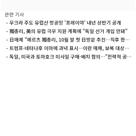
관련 기사
우크라 주도 유럽산 방공망 '프레이야' 내년 상반기 공개
獨총리, 美의 유럽 극우 지원 계획에 "독일 선거 개입 안돼"
日매체 "메르츠 獨총리, 10월 말 첫 日방문 추진…직후 한국
행"
트럼프·네타냐후 이마에 과녁 표시…이란 매체, 보복 대상
13명 지목
독일, 미국과 토마호크 미사일 구매·배치 합의…"전략적 공
백 해소"