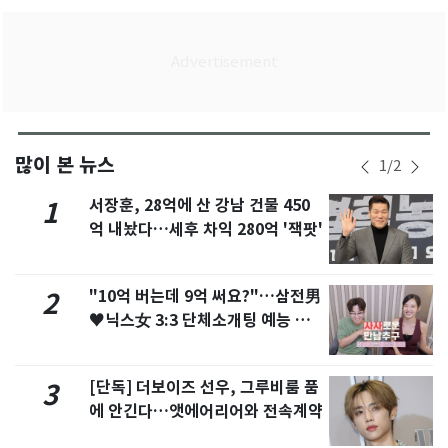
많이 본 뉴스
1
/
2
서장훈, 28억에 산 강남 건물 450
1
억 내놨다…세후 차익 280억 '잭팟'
"10억 버는데 9억 써요?"…삼전男
2
♥닉스女 3:3 단체소개팅 예능 화
제
[단독] 더보이즈 선우, 그루비룸 품
3
에 안긴다…앳에어리어와 전속계약