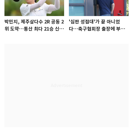
박민지, 제주삼다수 2R 공동 2
'심판 성접대'가 끝 아니었
위 도약…통산 최다 21승 신기
다…축구협회장 출장에 부인
록 도전
3회 동반 '펑펑'