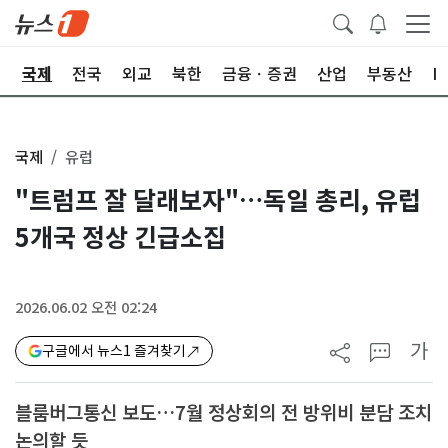
제
국제
전국
외교
북한
금융ㆍ증권
산업
부동산
I
국제
유럽
"트럼프 잘 달래보자"…독일 총리, 유럽
5개국 정상 긴급소집
2026.06.02 오전 02:24
가
구글에서 뉴스1 즐겨찾기
블룸버그통신 보도…7월 정상회의 전 방위비 분담 조치
논의할 듯