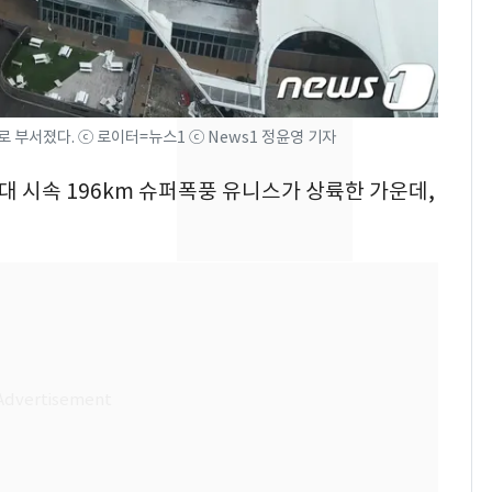
속…전국 곳곳 비 [오늘
날씨]
[단독] 경찰, '김부장'
8
제작사 회장 수사…자본
시장법 위반 의혹
로 부서졌다. ⓒ 로이터=뉴스1 ⓒ News1 정윤영 기자
[단독]중수청 가는 검찰
9
최대 시속 196km 슈퍼폭풍 유니스가 상륙한 가운데,
수사관 경력 합산 추
진…법무사·집행관 '혜
택' 유지
'심판 성접대'가 끝 아니
10
었다…축구협회장 출장
에 부인 3회 동반 '펑펑'