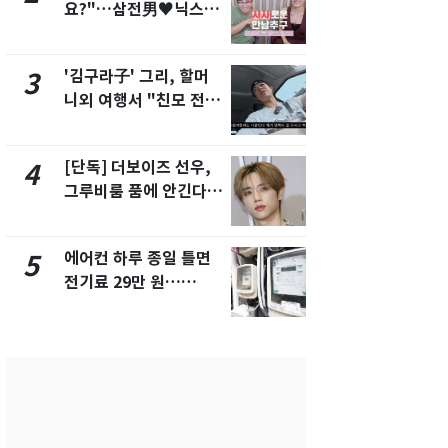
요?"…삼전男♥닉스女
속…전국 곳곳
3:3 단체소개팅 예능 화
날씨]
제
'김구라子' 그리, 할머
[단독] 경찰,
3
8
니외 여행서 "친모 전라
제작사 회장
도에 잘 있어"…유튜브
시장법 위반
서 언급
[단독] 더보이즈 선우,
[단독]중수
4
9
그루비룸 품에 안긴다…
수사관 경력
앳에어리어와 전속계약
진…법무사·
택' 유지
에어컨 하루 종일 틀면
'심판 성접대
5
10
전기료 29만 원…
었다…축구
450kWh 넘으면 '요금
에 부인 3회 
폭탄'