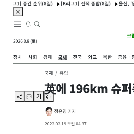
1] 중간 순위(8일)
[K리그1] 전적 종합(8일)
울산, '동해안 
크
2026.8.8 (토)
국제
정치
사회
경제
전국
외교
북한
금융ㆍ
국제
유럽
英에 196km 슈
가
정윤영 기자
2022.02.19 오전 04:37