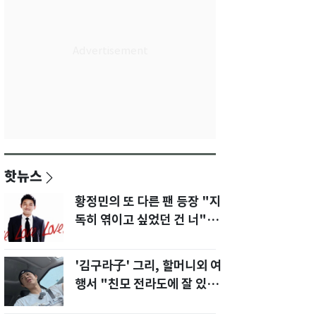
핫뉴스
황정민의 또 다른 팬 등장 "지
독히 엮이고 싶었던 건 너" 폭
로녀 직격
'김구라子' 그리, 할머니외 여
행서 "친모 전라도에 잘 있
어"…유튜브서 언급