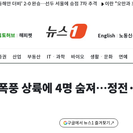
더비' 2-0 완승…선두 서울에 승점 7차 추격
이란 "오만과 호르무즈
립토허브
해피펫
English
노동신
|
|
증권
산업
부동산
ITㆍ과학
바이오
생활ㆍ문화
연예
퍼폭풍 상륙에 4명 숨져…정전
구글에서 뉴스1 즐겨찾기