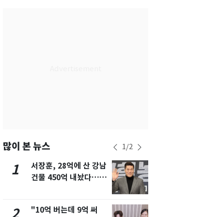
서울
26
℃
부산
29
℃
대구
28
℃
인천
29
℃
광주
29
℃
대전
28
℃
울산
28
℃
강릉
21
℃
많이 본 뉴스
1
/
2
제주
30
℃
서장훈, 28억에 산 강남
13호 태풍 '
1
6
건물 450억 내놨다…세
키나와·가고
후 차익 280억 '잭팟'
근…26만명
"10억 버는데 9억 써
낮 최고 37
2
7