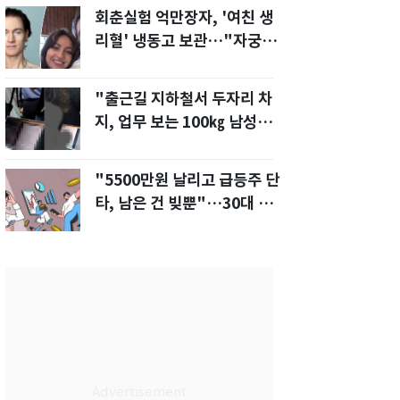
회춘실험 억만장자, '여친 생
리혈' 냉동고 보관…"자궁 내
부 궁금해"
"출근길 지하철서 두자리 차
지, 업무 보는 100㎏ 남성…
부딪히면 신경질"
"5500만원 날리고 급등주 단
타, 남은 건 빚뿐"…30대 여
성 파혼 위기