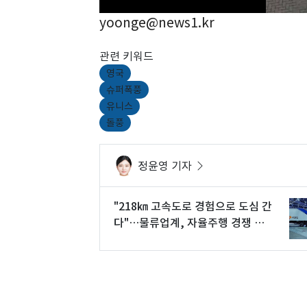
yoonge@news1.kr
관련 키워드
영국
슈퍼폭풍
유니스
돌풍
정윤영 기자
"218㎞ 고속도로 경험으로 도심 간
다"…물류업계, 자율주행 경쟁 속
도