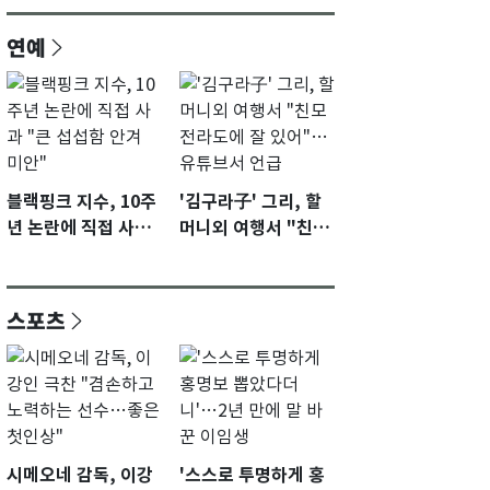
연예
블랙핑크 지수, 10주
'김구라子' 그리, 할
년 논란에 직접 사과
머니외 여행서 "친모
"큰 섭섭함 안겨 미
전라도에 잘 있어"…
안"
유튜브서 언급
스포츠
시메오네 감독, 이강
'스스로 투명하게 홍