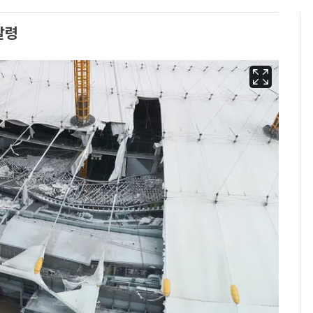
발령
13호 태풍 '돌핀' 日오
6
키나와·가고시마현 접
근…26만명 대피령
낮 최고 37도 폭염 계
7