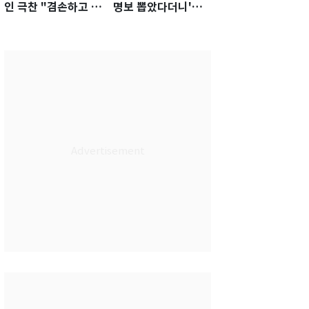
인 극찬 "겸손하고 노
명보 뽑았다더니'…2
력하는 선수…좋은
년 만에 말 바꾼 이임
첫인상"
생