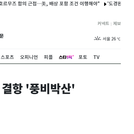
 합의 근접…美, 배상 포함 조건 이행해야"
'도경완♥' 장윤정, 
커넥트
제보
|
제주
30
℃
문
서울
26
℃
부산
29
℃
스포츠
오피니언
피플
포토
TV
대구
28
℃
인천
29
℃
·결항 '풍비박산'
광주
29
℃
대전
28
℃
울산
28
℃
강릉
21
℃
제주
30
℃