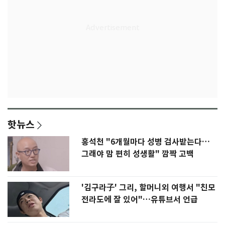
핫뉴스
홍석천 "6개월마다 성병 검사받는다…
그래야 맘 편히 성생활" 깜짝 고백
'김구라子' 그리, 할머니외 여행서 "친모
전라도에 잘 있어"…유튜브서 언급