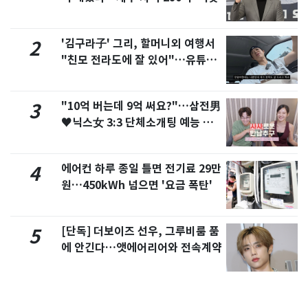
'김구라子' 그리, 할머니외 여행서
2
"친모 전라도에 잘 있어"…유튜브
서 언급
"10억 버는데 9억 써요?"…삼전男
3
♥닉스女 3:3 단체소개팅 예능 화
제
에어컨 하루 종일 틀면 전기료 29만
4
원…450kWh 넘으면 '요금 폭탄'
[단독] 더보이즈 선우, 그루비룸 품
5
에 안긴다…앳에어리어와 전속계약