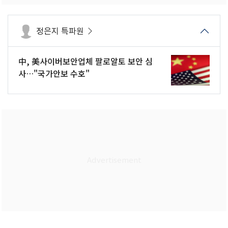
정은지 특파원
中, 美사이버보안업체 팔로알토 보안 심
사…"국가안보 수호"