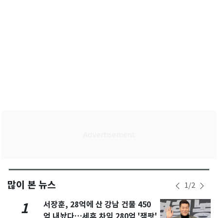
많이 본 뉴스
1
/
2
서장훈, 28억에 산 강남 건물 450
1
억 내놨다…세후 차익 280억 '잭팟'