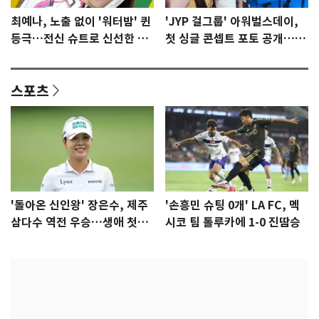
최예나, 노출 없이 '워터밤' 퀸
'JYP 걸그룹' 아워벌스데이,
등극…전신 슈트로 신선한 충
첫 싱글 콘셉트 포토 공개…청
격 [N샷]
량·키치
스포츠
'돌아온 신인왕' 장은수, 제주
'손흥민 슈팅 0개' LA FC, 멕
삼다수 역전 우승…생애 첫승
시코 팀 톨루카에 1-0 진땀승
감격