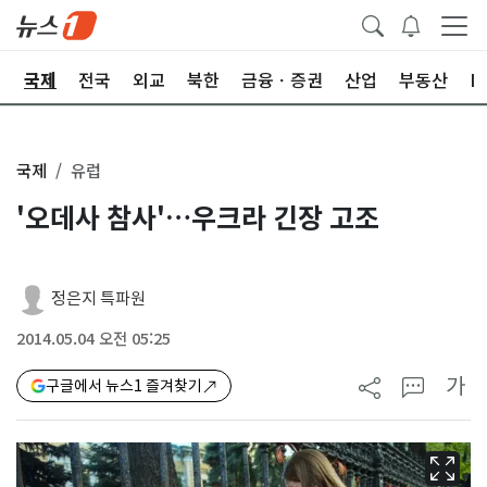
제
국제
전국
외교
북한
금융ㆍ증권
산업
부동산
I
국제
유럽
'오데사 참사'…우크라 긴장 고조
정은지 특파원
2014.05.04 오전 05:25
가
구글에서 뉴스1 즐겨찾기