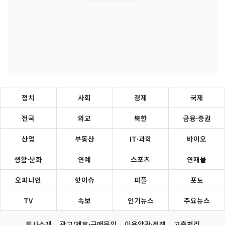
정치
사회
경제
국제
전국
외교
북한
금융·증권
산업
부동산
IT·과학
바이오
생활·문화
연예
스포츠
연재물
오피니언
핫이슈
피플
포토
TV
속보
인기뉴스
주요뉴스
회사소개
광고/제휴·구매문의
이용약관·정책
고충처리