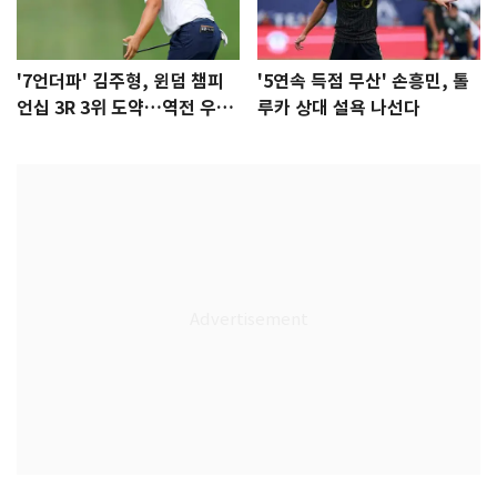
'7언더파' 김주형, 윈덤 챔피
'5연속 득점 무산' 손흥민, 톨
언십 3R 3위 도약…역전 우승
루카 상대 설욕 나선다
정조준(종합)