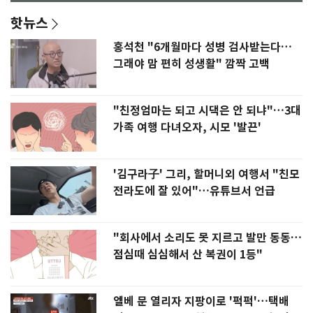
핫뉴스
홍석천 "6개월마다 성병 검사받는다…
그래야 맘 편히 성생활" 깜짝 고백
"친정엄마는 되고 시댁은 안 되냐"…3대
가족 여행 다녀오자, 시모 '발끈'
'김구라子' 그리, 할머니외 여행서 "친모
전라도에 잘 있어"…유튜브서 언급
"회사에서 소리도 못 지르고 발만 동동…
점심때 심심해서 산 복권이 1등"
엘베 문 열리자 지팡이로 '퍽퍽'…택배