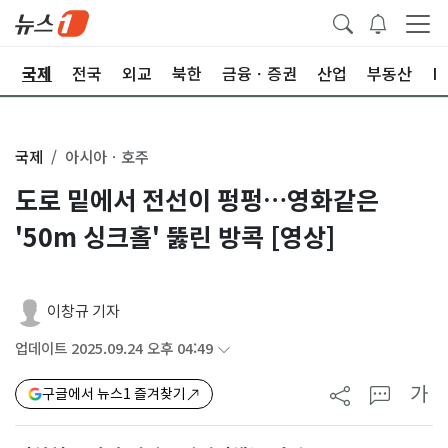
제
국제
전국
외교
북한
금융ㆍ증권
산업
부동산
I
국제
아시아ㆍ호주
도로 밑에서 전선이 펑펑…영화같은
'50m 싱크홀' 뚫린 방콕 [영상]
이창규 기자
업데이트 2025.09.24 오후 04:49
가
구글에서 뉴스1 즐겨찾기