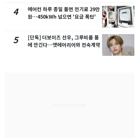
에어컨 하루 종일 틀면 전기료 29만
4
원…450kWh 넘으면 '요금 폭탄'
[단독] 더보이즈 선우, 그루비룸 품
5
에 안긴다…앳에어리어와 전속계약