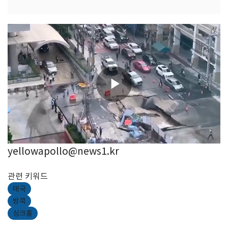
yellowapollo@news1.kr
관련 키워드
태국
방콕
싱크홀