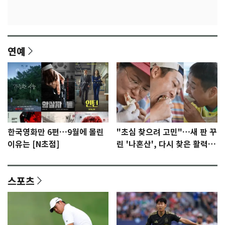
연예
한국영화만 6편…9월에 몰린
"초심 찾으려 고민"…새 판 꾸
이유는 [N초점]
린 '나혼산', 다시 찾은 활력
[N초점]
스포츠