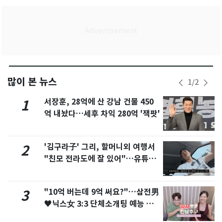
많이 본 뉴스
1
/
2
서장훈, 28억에 산 강남 건물 450
1
억 내놨다…세후 차익 280억 '잭팟'
'김구라子' 그리, 할머니외 여행서
2
"친모 전라도에 잘 있어"…유튜브
서 언급
"10억 버는데 9억 써요?"…삼전男
3
♥닉스女 3:3 단체소개팅 예능 화
제