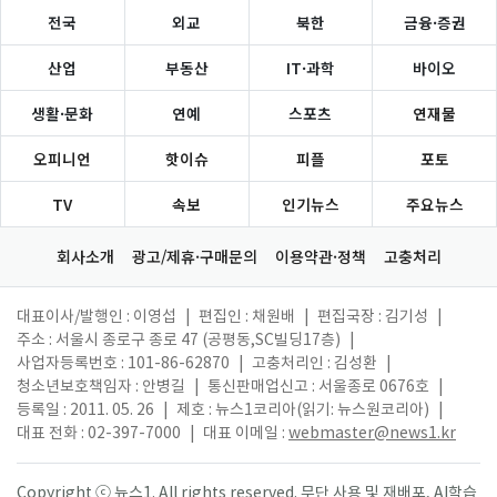
전국
외교
북한
금융·증권
산업
부동산
IT·과학
바이오
생활·문화
연예
스포츠
연재물
오피니언
핫이슈
피플
포토
TV
속보
인기뉴스
주요뉴스
회사소개
광고/제휴·구매문의
이용약관·정책
고충처리
대표이사/발행인 : 이영섭
|
편집인 : 채원배
|
편집국장 : 김기성
|
주소 : 서울시 종로구 종로 47 (공평동,SC빌딩17층)
|
사업자등록번호 : 101-86-62870
|
고충처리인 : 김성환
|
청소년보호책임자 : 안병길
|
통신판매업신고 : 서울종로 0676호
|
등록일 : 2011. 05. 26
|
제호 : 뉴스1코리아(읽기: 뉴스원코리아)
|
대표 전화 : 02-397-7000
|
대표 이메일 :
webmaster@news1.kr
Copyright ⓒ 뉴스1. All rights reserved. 무단 사용 및 재배포, AI학습