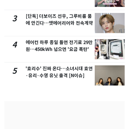
제
[단독] 더보이즈 선우, 그루비룸 품
3
에 안긴다…앳에어리어와 전속계약
에어컨 하루 종일 틀면 전기료 29만
4
원…450kWh 넘으면 '요금 폭탄'
'효리수' 진짜 온다…소녀시대 효연
5
·유리·수영 유닛 출격 [N이슈]