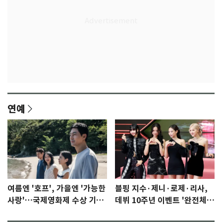
연예
여름엔 '호프', 가을엔 '가능한
블핑 지수·제니·로제·리사,
사랑'…국제영화제 수상 기대
데뷔 10주년 이벤트 '완전체'
감 [N이슈]
참석 확정…기대감 UP