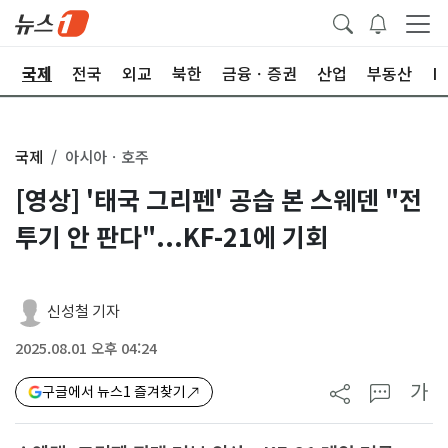
제
국제
전국
외교
북한
금융ㆍ증권
산업
부동산
I
국제
아시아ㆍ호주
[영상] '태국 그리펜' 공습 본 스웨덴 "전
투기 안 판다"...KF-21에 기회
신성철 기자
2025.08.01 오후 04:24
가
구글에서 뉴스1 즐겨찾기