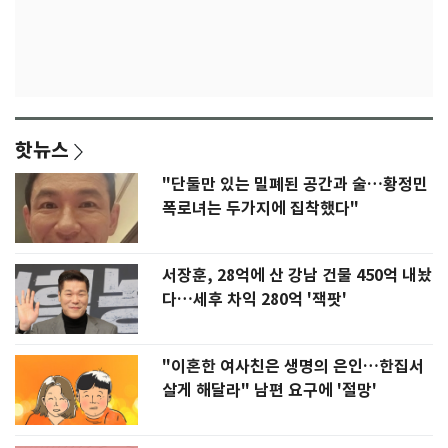
핫뉴스
"단둘만 있는 밀폐된 공간과 술…황정민
폭로녀는 두가지에 집착했다"
서장훈, 28억에 산 강남 건물 450억 내놨
다…세후 차익 280억 '잭팟'
"이혼한 여사친은 생명의 은인…한집서
살게 해달라" 남편 요구에 '절망'