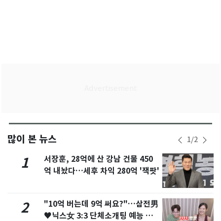
많이 본 뉴스
1
/
2
서장훈, 28억에 산 강남 건물 450
1
억 내놨다…세후 차익 280억 '잭팟'
"10억 버는데 9억 써요?"…삼전男
2
♥닉스女 3:3 단체소개팅 예능 화