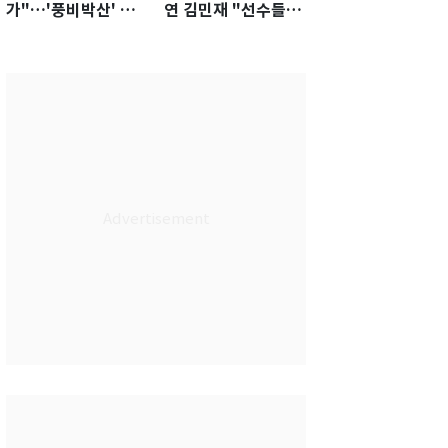
가"…'풍비박산' 축
연 김민재 "선수들도
구협회장 후보 '실종'
못 하기는 했다"