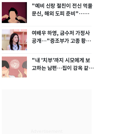
"예비 신랑 절친이 전신 먹물
문신, 해외 도피 준비"…예비
신부 '혼란'
여배우 하영, 금수저 가정사
공개…"증조부가 고종 황제
주치의"
"내 '치부'까지 시모에게 보
고하는 남편…집이 감옥 같
다" 아내 고통