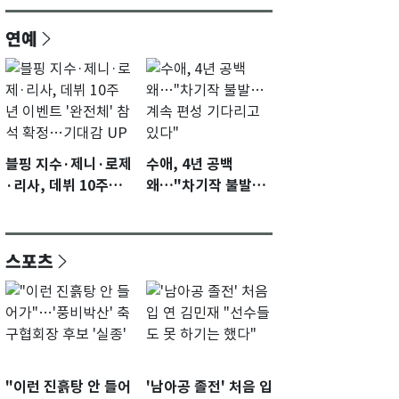
연예
블핑 지수·제니·로제
수애, 4년 공백
·리사, 데뷔 10주년
왜…"차기작 불발…
이벤트 '완전체' 참석
계속 편성 기다리고
확정…기대감 UP
있다"
스포츠
"이런 진흙탕 안 들어
'남아공 졸전' 처음 입