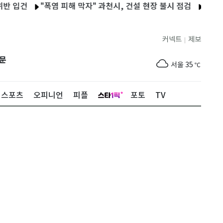
건
"폭염 피해 막자" 과천시, 건설 현장 불시 점검
충남대·국립공
커넥트
제보
|
제주
31
℃
문
서울
35
℃
부산
35
℃
스포츠
오피니언
피플
포토
TV
대구
37
℃
인천
36
℃
광주
37
℃
대전
37
℃
울산
34
℃
강릉
31
℃
제주
31
℃