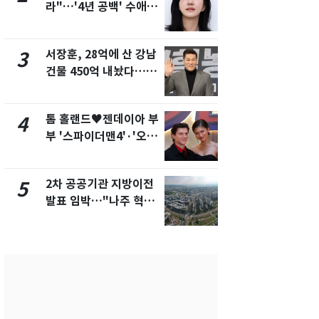
라"…'4년 공백' 수애,
의실에 남자
SNS 오픈·프로필 공개
요"…경찰 
화제
서장훈, 28억에 산 강남
2600만명 
3
8
건물 450억 내놨다…세
나나킥 베이
후 차익 280억 '잭팟'
의 깜짝 선물
톰 홀랜드♥젠데이아 부
축구협회, 
4
9
부 '스파이더맨4'·'오디
들 10여명 대
세이'로 극장 장악
대' 의혹…
픽 예선 등
2차 공공기관 지방이전
美 상원 클
5
10
발표 임박…"나주 혁신
리 난항…민
도시 최적"
·AML 보완