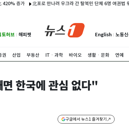
 증가
北포로 만나려 우크라 간 탈북민 단체 6명 여권법 위반 입
립토허브
해피펫
English
노동신
|
|
증권
산업
부동산
ITㆍ과학
바이오
생활ㆍ문화
연예
빼면 한국에 관심 없다"
구글에서 뉴스1 즐겨찾기