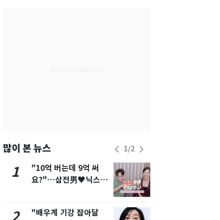
서울
35
℃
부산
35
℃
대구
37
℃
인천
36
℃
광주
37
℃
대전
37
℃
울산
34
℃
강릉
31
℃
많이 본 뉴스
1
/
2
제주
31
℃
"10억 버는데 9억 써
에어컨 하루
1
6
요?"…삼전男♥닉스女
전기료 29만
3:3 단체소개팅 예능 화
450kWh 
제
폭탄'
"배우계 기강 잡아달
"캐리비안 
2
7