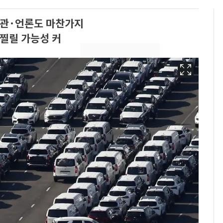
관·언론도 마찬가지
 찔릴 가능성 커
에어컨 하루 종일 틀면
6
전기료 29만 원…
450kWh 넘으면 '요금
폭탄'
"캐리비안 베이 여자 탈
7