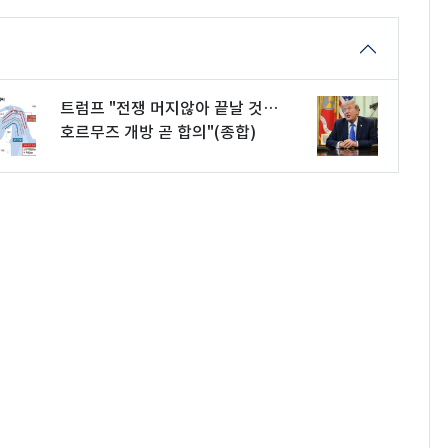
트럼프 "전쟁 머지않아 끝날 것…
호르무즈 개방 곧 합의"(종합)