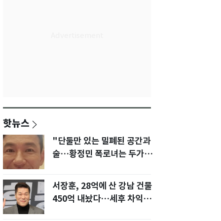
핫뉴스
"단둘만 있는 밀폐된 공간과
술…황정민 폭로녀는 두가지
에 집착했다"
서장훈, 28억에 산 강남 건물
450억 내놨다…세후 차익
280억 '잭팟'