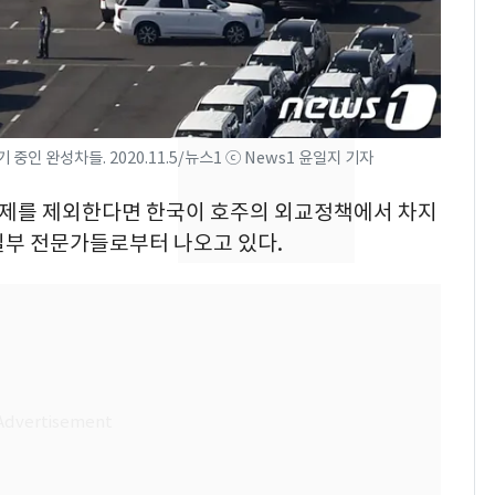
의실에 남자가 있어
요"…경찰 수사
2600만명 사로잡은 '바
8
나나킥 베이비'…농심
의 깜짝 선물
인 완성차들. 2020.11.5/뉴스1 ⓒ News1 윤일지 기자
축구협회, 외국인 심판
9
핵문제를 제외한다면 한국이 호주의 외교정책에서 차지
들 10여명 대상 '성 접
대' 의혹…월드컵·올림
일부 전문가들로부터 나오고 있다.
픽 예선 등
美 상원 클래리티법 처
10
리 난항…민주당 "윤리
·AML 보완 우선"