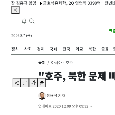
 김흥규 임명
금호석유화학, 2Q 영업익 3390억…전년比 420%
크
2026.8.7 (금)
국제
정치
사회
경제
전국
외교
북한
금융ㆍ
국제
아시아ㆍ호주
"호주, 북한 문제 
가
장용석 기자
업데이트 2020.12.09 오후 09:32