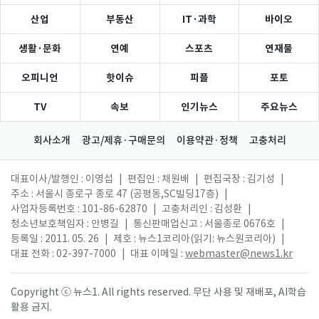
산업
부동산
IT·과학
바이오
생활·문화
연예
스포츠
연재물
오피니언
핫이슈
피플
포토
TV
속보
인기뉴스
주요뉴스
회사소개
광고/제휴·구매문의
이용약관·정책
고충처리
대표이사/발행인 : 이영섭
|
편집인 : 채원배
|
편집국장 : 김기성
|
주소 : 서울시 종로구 종로 47 (공평동,SC빌딩17층)
|
사업자등록번호 : 101-86-62870
|
고충처리인 : 김성환
|
청소년보호책임자 : 안병길
|
통신판매업신고 : 서울종로 0676호
|
등록일 : 2011. 05. 26
|
제호 : 뉴스1코리아(읽기: 뉴스원코리아)
|
대표 전화 : 02-397-7000
|
대표 이메일 :
webmaster@news1.kr
Copyright ⓒ 뉴스1. All rights reserved. 무단 사용 및 재배포, AI학습
활용 금지.