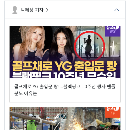
박혜성 기자
골프채로 YG 출입문 쾅!...블랙핑크 10주년 행사 팬들
분노 이유는