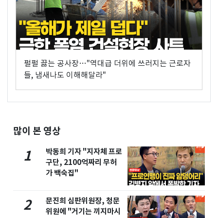
펄펄 끓는 공사장…"역대급 더위에 쓰러지는 근로자
들, 냄새나도 이해해달라"
많이 본 영상
박동희 기자 "지자체 프로
1
구단, 2100억짜리 무허
가 백숙집"
문진희 심판위원장, 청문
2
위원에 "거기는 끼지마시