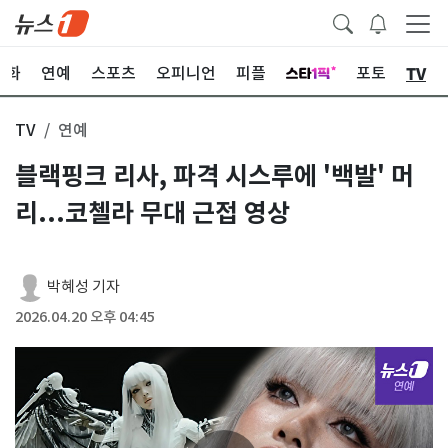
TV
문화
연예
스포츠
오피니언
피플
포토
TV
연예
블랙핑크 리사, 파격 시스루에 '백발' 머
리...코첼라 무대 근접 영상
박혜성 기자
2026.04.20 오후 04:45