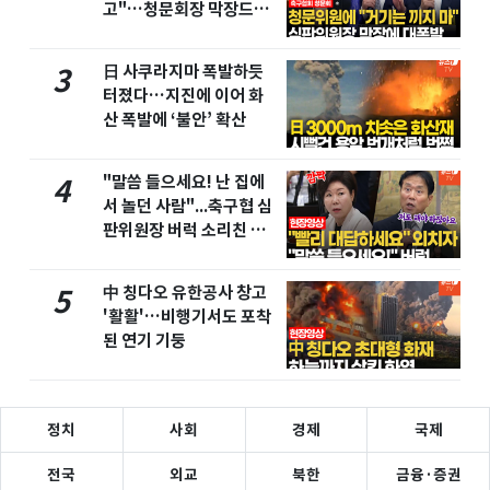
고"…청문회장 막장드라
마
日 사쿠라지마 폭발하듯
3
터졌다…지진에 이어 화
산 폭발에 ‘불안’ 확산
"말씀 들으세요! 난 집에
4
서 놀던 사람"...축구협 심
판위원장 버럭 소리친 이
유
中 칭다오 유한공사 창고
5
'활활'…비행기서도 포착
된 연기 기둥
정치
사회
경제
국제
전국
외교
북한
금융·증권