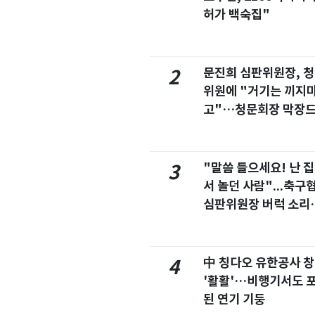
허가 백숙집"
문진희 심판위원장, 
2
위원에 "거기는 끼지
고"…청문회장 막장
마
"말씀 들으세요! 난 
3
서 놀던 사람"...축구
심판위원장 버럭 소리
이유
中 칭다오 유한공사 
4
'활활'…비행기서도 
된 연기 기둥