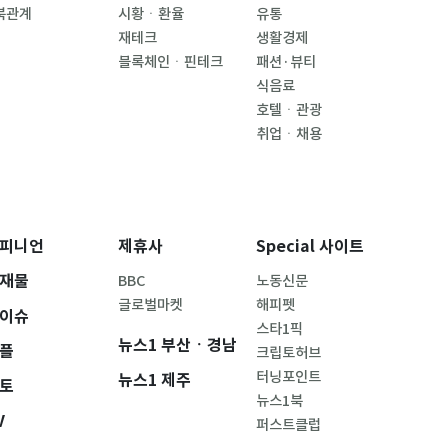
북관계
시황ㆍ환율
유통
재테크
생활경제
블록체인ㆍ핀테크
패션·뷰티
식음료
호텔ㆍ관광
취업ㆍ채용
피니언
제휴사
Special 사이트
재물
BBC
노동신문
글로벌마켓
해피펫
이슈
스타1픽
뉴스1 부산ㆍ경남
플
크립토허브
터닝포인트
뉴스1 제주
토
뉴스1북
V
퍼스트클럽