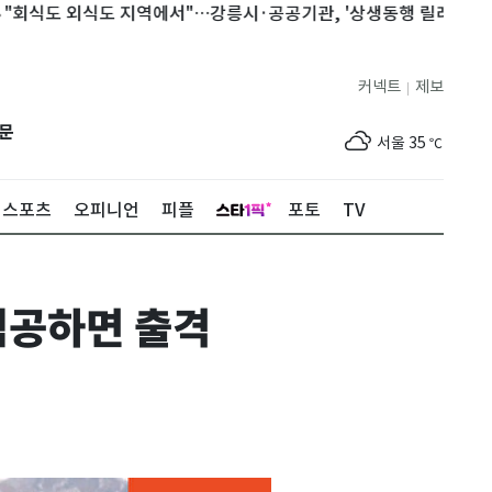
 외식도 지역에서"…강릉시·공공기관, '상생동행 릴레이' 시작
'
커넥트
제보
|
제주
30
℃
문
서울
35
℃
부산
33
℃
스포츠
오피니언
피플
포토
TV
대구
36
℃
인천
36
℃
 침공하면 출격
광주
36
℃
대전
35
℃
울산
33
℃
강릉
31
℃
제주
30
℃