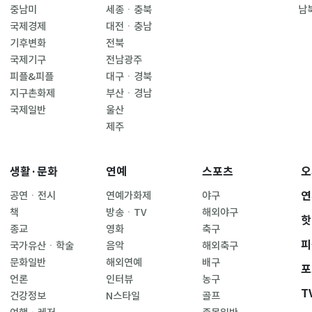
중남미
세종ㆍ충북
남
국제경제
대전ㆍ충남
기후변화
전북
국제기구
전남광주
피플&피플
대구ㆍ경북
지구촌화제
부산ㆍ경남
국제일반
울산
제주
생활·문화
연예
스포츠
오
연
공연ㆍ전시
연예가화제
야구
책
방송ㆍTV
해외야구
핫
종교
영화
축구
피
국가유산ㆍ학술
음악
해외축구
문화일반
해외연예
배구
포
언론
인터뷰
농구
T
건강정보
N스타일
골프