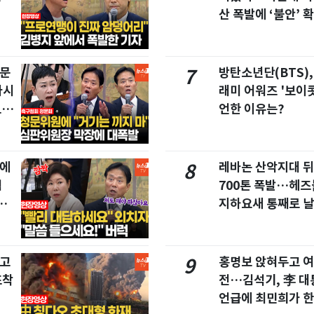
산 폭발에 ‘불안’ 
청문
방탄소년단(BTS),
7
마시
래미 어워즈 '보이콧
드라
언한 이유는?
집에
레바논 산악지대 
8
협
700톤 폭발…헤
친
지하요새 통째로 
창고
홍명보 앉혀두고 여
9
포착
전…김석기, 李 대
언급에 최민희가 한