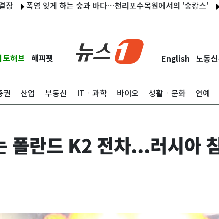
폭염 잊게 하는 숲과 바다…천리포수목원에서의 '숲캉스'
"회식도
립토허브
해피펫
English
노동신
|
|
증권
산업
부동산
ITㆍ과학
바이오
생활ㆍ문화
연예
 폴란드 K2 전차...러시아