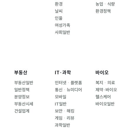
환경
농업ㆍ식량
날씨
환경정책
인물
여성가족
사회일반
부동산
IT·과학
바이오
부동산일반
인터넷ㆍ플랫폼
복지ㆍ의료
일반정책
통신ㆍ뉴미디어
제약·바이오
분양정보
모바일
헬스케어
부동산시세
IT일반
바이오일반
건설업계
보안ㆍ해킹
게임ㆍ리뷰
과학일반