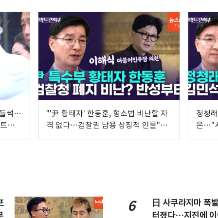
 들썩…
"'尹 황태자' 한동훈, 형소법 비난할 자
정청래
팩트앤뷰
격 없다…검찰권 남용 상징적 인물"
은…"
[팩트앤뷰 이해식]
[팩트
프
日 사쿠라지마 폭
6
무
터졌다…지진에 이