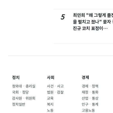
최민희 "왜 그렇게 졸
5
을 펼치고 졌나" 묻자 
진규 코치 표정이…
정치
사회
경제
청와대ㆍ총리실
사건ㆍ사고
경제ㆍ정책
국회ㆍ정당
법원ㆍ검찰
재정ㆍ통화
감사원ㆍ위원회
교육
산업ㆍ통상
정치일반
복지
인구ㆍ통계
노동
고용노동