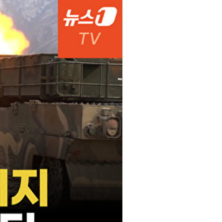
서울
35
℃
부산
33
℃
대구
36
℃
인천
36
℃
광주
36
℃
대전
35
℃
울산
33
℃
강릉
31
℃
제주
30
℃