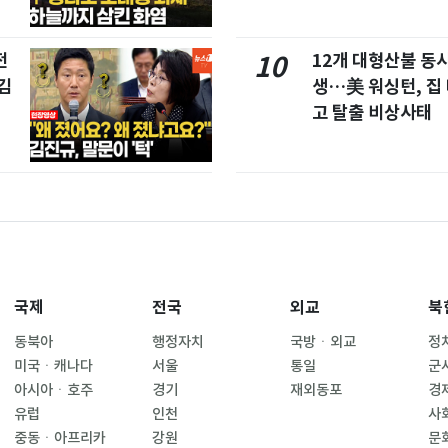
전
12개 대형산불 동시
10
김
생…美 워싱턴, 집
고 탈출 비상사태
국제
전국
외교
북
동북아
행정자치
국방ㆍ외교
정
미국ㆍ캐나다
서울
통일
군
아시아ㆍ호주
경기
재외동포
경
유럽
인천
사
중동ㆍ아프리카
강원
문