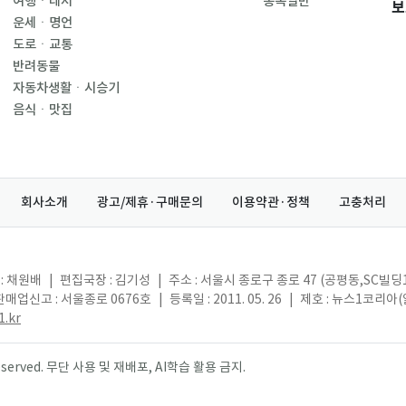
여행ㆍ레저
종목일반
보
운세ㆍ명언
도로ㆍ교통
반려동물
자동차생활ㆍ시승기
음식ㆍ맛집
회사소개
광고/제휴·구매문의
이용약관·정책
고충처리
: 채원배
|
편집국장 : 김기성
|
주소 : 서울시 종로구 종로 47 (공평동,SC빌딩
매업신고 : 서울종로 0676호
|
등록일 : 2011. 05. 26
|
제호 : 뉴스1코리아
.kr
s reserved. 무단 사용 및 재배포, AI학습 활용 금지.