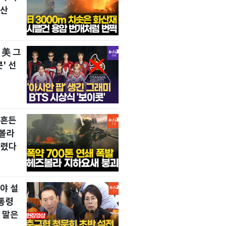
확산
 美 그
' 선
뒤흔든
즈볼라
날렸다
야 설
통령
 말은