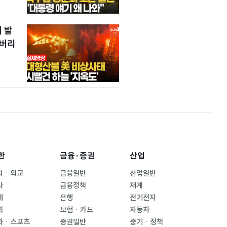
 발
 버리
한
금융·증권
산업
치ㆍ외교
금융일반
산업일반
사
금융정책
재계
제
은행
전기전자
회
보험ㆍ카드
자동차
화ㆍ스포츠
증권일반
중기ㆍ정책