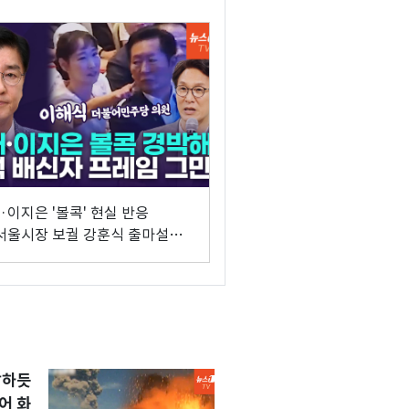
·이지은 '볼콕' 현실 반응
서울시장 보궐 강훈식 출마설도"
앤뷰 이해식]
발하듯
어 화