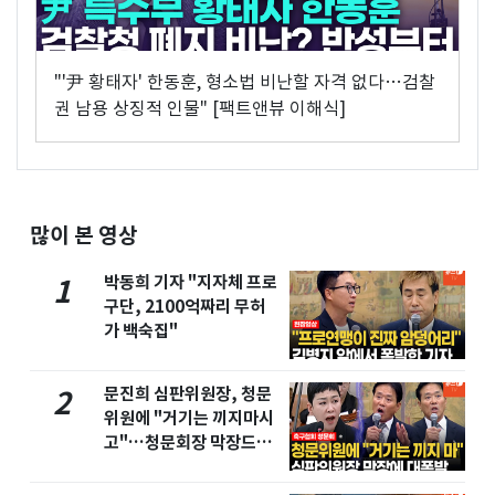
"'尹 황태자' 한동훈, 형소법 비난할 자격 없다…검찰
권 남용 상징적 인물" [팩트앤뷰 이해식]
많이 본 영상
박동희 기자 "지자체 프로
1
구단, 2100억짜리 무허
가 백숙집"
문진희 심판위원장, 청문
2
위원에 "거기는 끼지마시
고"…청문회장 막장드라
마