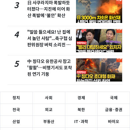
日 사쿠라지마 폭발하듯
3
터졌다…지진에 이어 화
산 폭발에 ‘불안’ 확산
"말씀 들으세요! 난 집에
4
서 놀던 사람"...축구협 심
판위원장 버럭 소리친 이
유
中 칭다오 유한공사 창고
5
'활활'…비행기서도 포착
된 연기 기둥
정치
사회
경제
국제
전국
외교
북한
금융·증권
산업
부동산
IT·과학
바이오