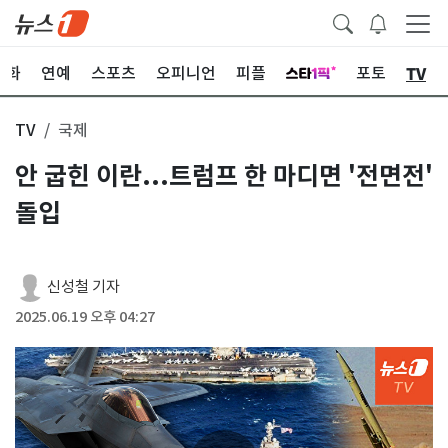
TV
문화
연예
스포츠
오피니언
피플
포토
TV
국제
안 굽힌 이란...트럼프 한 마디면 '전면전'
돌입
신성철 기자
2025.06.19 오후 04:27