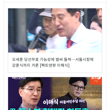
오세훈 당선무효 가능성에 벌써 들썩…서울시장에
강훈식까지 거론 [팩트앤뷰 이해식]