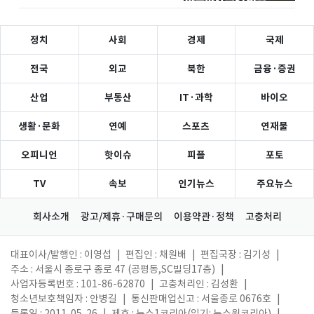
정치
사회
경제
국제
전국
외교
북한
금융·증권
산업
부동산
IT·과학
바이오
생활·문화
연예
스포츠
연재물
오피니언
핫이슈
피플
포토
TV
속보
인기뉴스
주요뉴스
회사소개
광고/제휴·구매문의
이용약관·정책
고충처리
대표이사/발행인 : 이영섭
|
편집인 : 채원배
|
편집국장 : 김기성
|
주소 : 서울시 종로구 종로 47 (공평동,SC빌딩17층)
|
사업자등록번호 : 101-86-62870
|
고충처리인 : 김성환
|
청소년보호책임자 : 안병길
|
통신판매업신고 : 서울종로 0676호
|
등록일 : 2011. 05. 26
|
제호 : 뉴스1코리아(읽기: 뉴스원코리아)
|