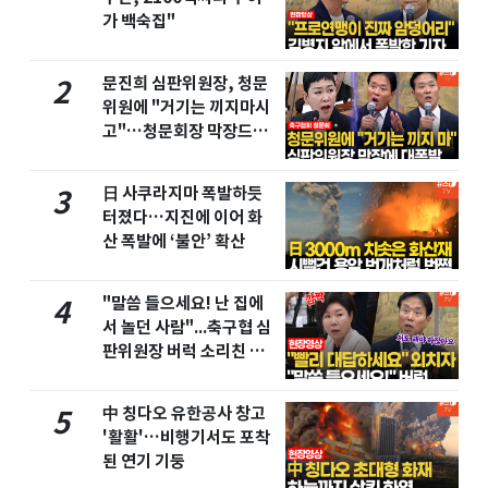
가 백숙집"
문진희 심판위원장, 청문
2
위원에 "거기는 끼지마시
고"…청문회장 막장드라
마
日 사쿠라지마 폭발하듯
3
터졌다…지진에 이어 화
산 폭발에 ‘불안’ 확산
"말씀 들으세요! 난 집에
4
서 놀던 사람"...축구협 심
판위원장 버럭 소리친 이
유
中 칭다오 유한공사 창고
5
'활활'…비행기서도 포착
된 연기 기둥