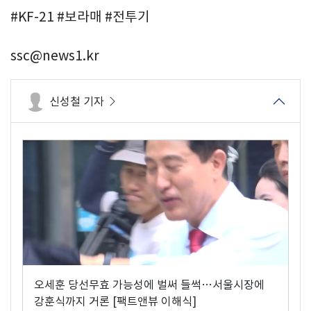
#KF-21 #보라매 #전투기
ssc@news1.kr
신성철 기자
오세훈 당선무효 가능성에 벌써 들썩…서울시장에
강훈식까지 거론 [팩트앤뷰 이해식]