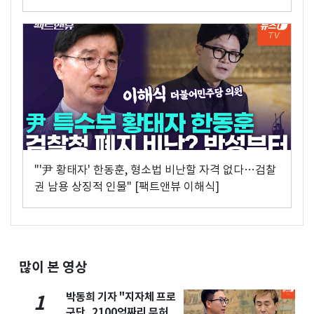
"'尹 황태자' 한동훈, 형소법 비난할 자격 없다…검찰
권 남용 상징적 인물" [팩트앤뷰 이해식]
많이 본 영상
박동희 기자 "지자체 프로
1
구단, 2100억짜리 무허