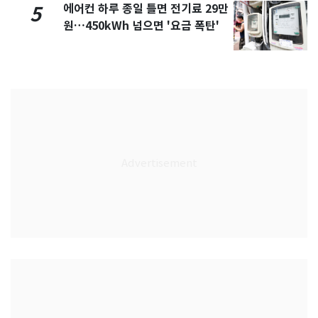
에어컨 하루 종일 틀면 전기료 29만
5
원…450kWh 넘으면 '요금 폭탄'