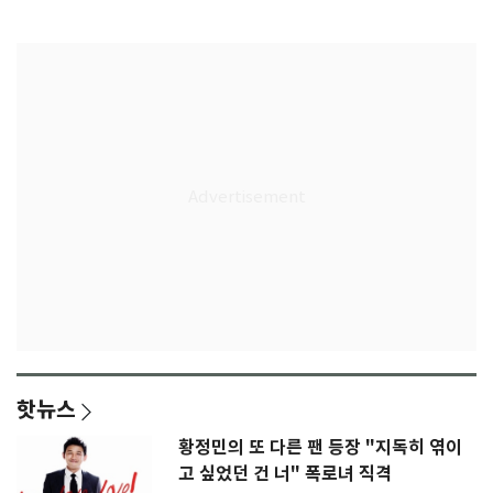
은 첫인상"
임생
핫뉴스
황정민의 또 다른 팬 등장 "지독히 엮이
고 싶었던 건 너" 폭로녀 직격