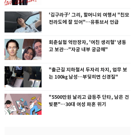
'김구라子' 그리, 할머니외 여행서 "친모
전라도에 잘 있어"…유튜브서 언급
회춘실험 억만장자, '여친 생리혈' 냉동
고 보관…"자궁 내부 궁금해"
"출근길 지하철서 두자리 차지, 업무 보
는 100㎏ 남성…부딪히면 신경질"
"5500만원 날리고 급등주 단타, 남은 건
빚뿐"…30대 여성 파혼 위기