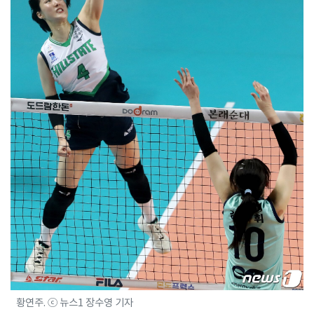
황연주. ⓒ 뉴스1 장수영 기자