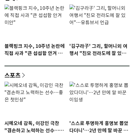
블랙핑크 지수, 10주년 논란에
'김구라子' 그리, 할머니외 여
직접 사과 "큰 섭섭함 안겨 미
행서 "친모 전라도에 잘 있
안"
어"…유튜브서 언급
스포츠
시메오네 감독, 이강인 극찬
'스스로 투명하게 홍명보 뽑았
"겸손하고 노력하는 선수…좋
다더니'…2년 만에 말 바꾼 이