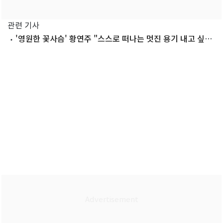
관련 기사
'영원한 꽃사슴' 황연주 "스스로 떠나는 멋진 용기 내고 싶었
다"