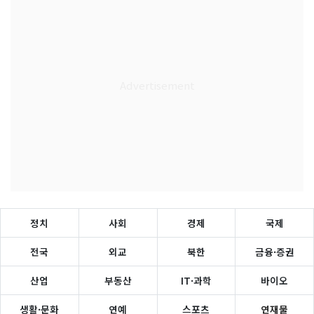
정치
사회
경제
국제
전국
외교
북한
금융·증권
산업
부동산
IT·과학
바이오
생활·문화
연예
스포츠
연재물