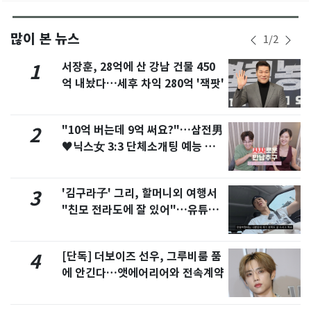
많이 본 뉴스
1
/
2
서장훈, 28억에 산 강남 건물 450
1
억 내놨다…세후 차익 280억 '잭팟'
"10억 버는데 9억 써요?"…삼전男
2
♥닉스女 3:3 단체소개팅 예능 화
제
'김구라子' 그리, 할머니외 여행서
3
"친모 전라도에 잘 있어"…유튜브
서 언급
[단독] 더보이즈 선우, 그루비룸 품
4
에 안긴다…앳에어리어와 전속계약