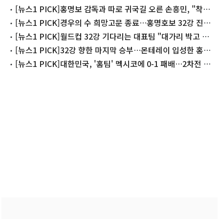
[뉴스1 PICK]홍명보 감독과 따로 귀국길 오른 손흥민, "착잡
하고 마음 아파…다시 죽기 살기로 달리겠다"
[뉴스1 PICK]경우의 수 희망고문 종료…홍명호보 32강 진출
실패
[뉴스1 PICK]월드컵 32강 기다리는 대표팀 "대가리 박고 뛴
다는 심정"
[뉴스1 PICK]32강 향한 마지막 승부…몬테레이 입성한 홍명
보호
[뉴스1 PICK]대한민국, '홈팀' 멕시코에 0-1 패배…2차전 징
크스