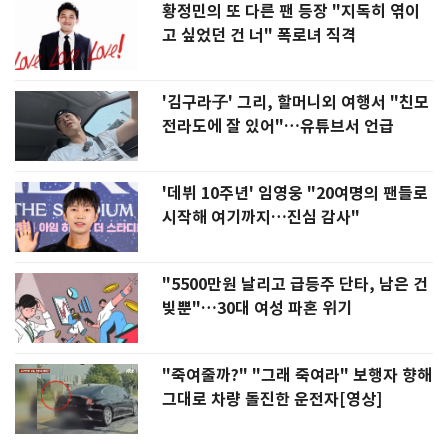
황정민의 또 다른 팬 등장 "지독히 엮이
고 싶었던 건 너" 폭로녀 직격
'김구라子' 그리, 할머니외 여행서 "친모
전라도에 잘 있어"…유튜브서 언급
'데뷔 10주년' 임영웅 "20여명의 팬들로
시작해 여기까지…진심 감사"
"5500만원 날리고 급등주 단타, 남은 건
빚뿐"…30대 여성 파혼 위기
"죽여줄까?" "그래 죽여라" 보행자 향해
그대로 차량 돌진한 운전자[영상]