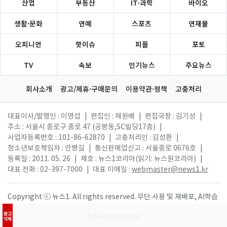
산업
부동산
IT·과학
바이오
생활·문화
연예
스포츠
연재물
오피니언
핫이슈
피플
포토
TV
속보
인기뉴스
주요뉴스
회사소개
광고/제휴·구매문의
이용약관·정책
고충처리
대표이사/발행인 : 이영섭
|
편집인 : 채원배
|
편집국장 : 김기성
|
주소 : 서울시 종로구 종로 47 (공평동,SC빌딩17층)
|
사업자등록번호 : 101-86-62870
|
고충처리인 : 김성환
|
청소년보호책임자 : 안병길
|
통신판매업신고 : 서울종로 0676호
|
등록일 : 2011. 05. 26
|
제호 : 뉴스1코리아(읽기: 뉴스원코리아)
|
대표 전화 : 02-397-7000
|
대표 이메일 :
webmaster@news1.kr
Copyright ⓒ 뉴스1. All rights reserved. 무단 사용 및 재배포, AI학습
활용 금지.
광고
삭제