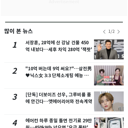
많이 본 뉴스
1
/
2
서장훈, 28억에 산 강남 건물 450
1
억 내놨다…세후 차익 280억 '잭팟'
"10억 버는데 9억 써요?"…삼전男
2
♥닉스女 3:3 단체소개팅 예능 화
제
[단독] 더보이즈 선우, 그루비룸 품
3
에 안긴다…앳에어리어와 전속계약
에어컨 하루 종일 틀면 전기료 29만
4
원…450kWh 넘으면 '요금 폭탄'