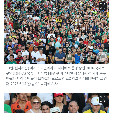
13일(현지시간) 멕시코 과달라하라 시내에서 운영 중인 2026 국제축
구연맹(FIFA) 북중미 월드컵 FIFA 팬 페스티벌 광장에서 전 세계 축구
팬들과 지역 주민들이 브라질과 모로코의 조별리그 경기를 관람하고 있
다. 2026.6.14 ⓒ 뉴스1 박지혜 기자