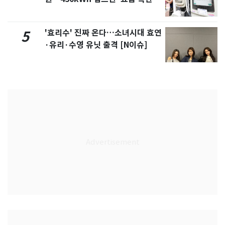
'효리수' 진짜 온다…소녀시대 효연
5
·유리·수영 유닛 출격 [N이슈]