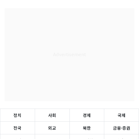
정치
사회
경제
국제
전국
외교
북한
금융·증권