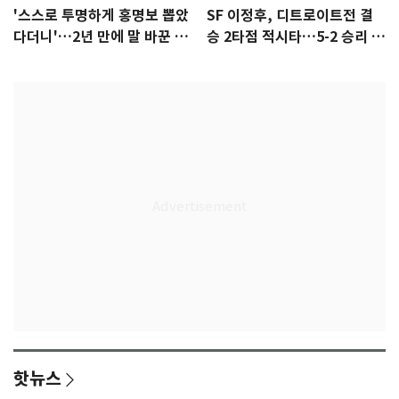
'스스로 투명하게 홍명보 뽑았
SF 이정후, 디트로이트전 결
다더니'…2년 만에 말 바꾼 이
승 2타점 적시타…5-2 승리 견
임생
인
핫뉴스