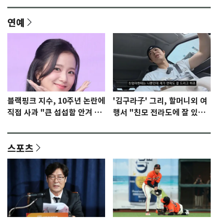
연예
블랙핑크 지수, 10주년 논란에
'김구라子' 그리, 할머니외 여
직접 사과 "큰 섭섭함 안겨 미
행서 "친모 전라도에 잘 있
안"
어"…유튜브서 언급
스포츠