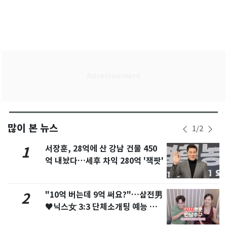
많이 본 뉴스
1
/
2
서장훈, 28억에 산 강남 건물 450
1
억 내놨다…세후 차익 280억 '잭팟'
"10억 버는데 9억 써요?"…삼전男
2
♥닉스女 3:3 단체소개팅 예능 화
제