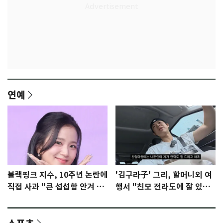
연예
블랙핑크 지수, 10주년 논란에
'김구라子' 그리, 할머니외 여
직접 사과 "큰 섭섭함 안겨 미
행서 "친모 전라도에 잘 있
안"
어"…유튜브서 언급