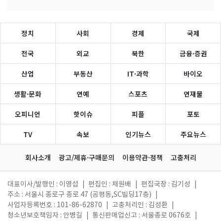
정치
사회
경제
국제
전국
외교
북한
금융·증권
산업
부동산
IT·과학
바이오
생활·문화
연예
스포츠
연재물
오피니언
핫이슈
피플
포토
TV
속보
인기뉴스
주요뉴스
회사소개
광고/제휴·구매문의
이용약관·정책
고충처리
대표이사/발행인 : 이영섭
|
편집인 : 채원배
|
편집국장 : 김기성
|
주소 : 서울시 종로구 종로 47 (공평동,SC빌딩17층)
|
사업자등록번호 : 101-86-62870
|
고충처리인 : 김성환
|
청소년보호책임자 : 안병길
|
통신판매업신고 : 서울종로 0676호
|