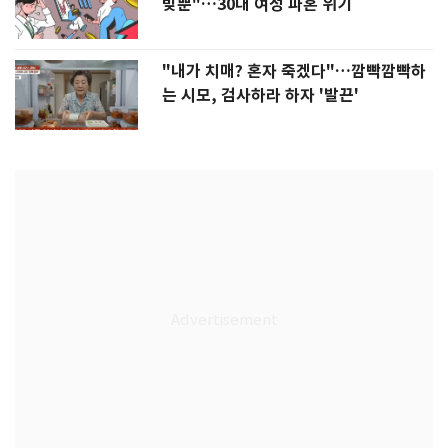
빚뿐"…30대 여성 파혼 위기
"내가 치매? 혼자 죽겠다"…깜빡깜빡하
는 시모, 검사하라 하자 '발끈'