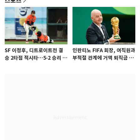
스포츠
SF 이정후, 디트로이트전 결
인판티노 FIFA 회장, 여직원과
승 2타점 적시타…5-2 승리 견
부적절 관계에 거액 퇴직금 지
인
급 논란