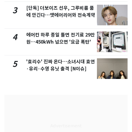
[단독] 더보이즈 선우, 그루비룸 품
3
에 안긴다…앳에어리어와 전속계약
에어컨 하루 종일 틀면 전기료 29만
4
원…450kWh 넘으면 '요금 폭탄'
'효리수' 진짜 온다…소녀시대 효연
5
·유리·수영 유닛 출격 [N이슈]