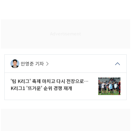
안영준 기자
'팀 K리그' 축제 마치고 다시 전장으로…
K리그1 '뜨거운' 순위 경쟁 재개