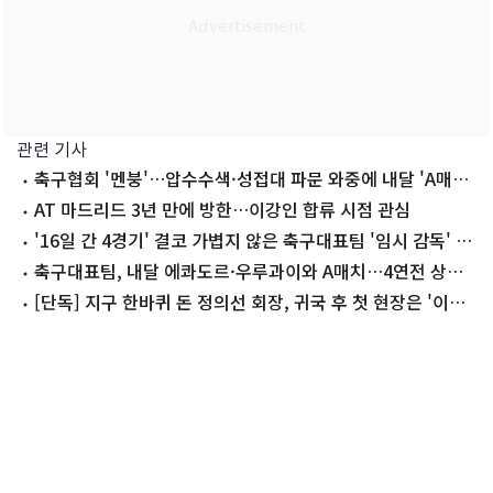
관련 기사
축구협회 '멘붕'…압수수색·성접대 파문 와중에 내달 'A매치
4연전'
AT 마드리드 3년 만에 방한…이강인 합류 시점 관심
'16일 간 4경기' 결코 가볍지 않은 축구대표팀 '임시 감독' 무
게
축구대표팀, 내달 에콰도르·우루과이와 A매치…4연전 상대
확정
[단독] 지구 한바퀴 돈 정의선 회장, 귀국 후 첫 현장은 '이곳'
왜?