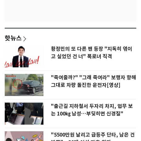
핫뉴스
황정민의 또 다른 팬 등장 "지독히 엮이
고 싶었던 건 너" 폭로녀 직격
"죽여줄까?" "그래 죽여라" 보행자 향해
그대로 차량 돌진한 운전자[영상]
"출근길 지하철서 두자리 차지, 업무 보
는 100㎏ 남성…부딪히면 신경질"
"5500만원 날리고 급등주 단타, 남은 건