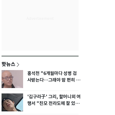
핫뉴스
홍석천 "6개월마다 성병 검
사받는다…그래야 맘 편히 성
생활" 깜짝 고백
'김구라子' 그리, 할머니외 여
행서 "친모 전라도에 잘 있
어"…유튜브서 언급