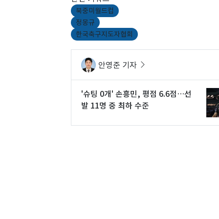
북중미월드컵
정몽규
한국축구지도자협회
안영준 기자
'슈팅 0개' 손흥민, 평점 6.6점…선
발 11명 중 최하 수준