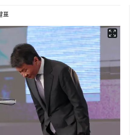
발표
회춘실험 억만장자, '여
6
친 생리혈' 냉동고 보
관…"자궁 내부 궁금
해"
'심판 성접대'가 끝 아니
7