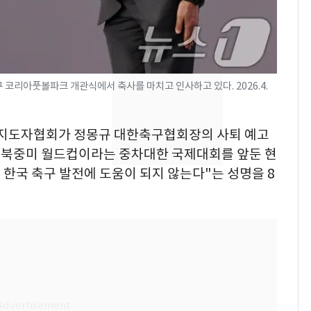
었다…축구협회장 출장
에 부인 3회 동반 '펑펑'
[단독] 경찰, '김부장'
8
제작사 회장 수사…자본
시장법 위반 의혹
코리아풋볼파크 개관식에서 축사를 마치고 인사하고 있다. 2026.4.
13호 태풍 '돌핀' 日오
9
키나와·가고시마현 접
축구지도자협회가 정몽규 대한축구협회장의 사퇴 예고
근…26만명 대피령
A) 북중미 월드컵이라는 중차대한 국제대회를 앞둔 현
한국 축구 발전에 도움이 되지 않는다"는 성명을 8
'일타강사' 남편과 아내
10
의 마지막 술자리…비극
으로 끝나버린 17년