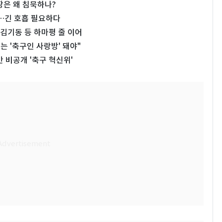
장은 왜 침묵하나?
년…긴 호흡 필요하다
김기동 등 하마평 줄 이어
는 '축구인 사랑방' 돼야"
 비공개 '축구 혁신위'