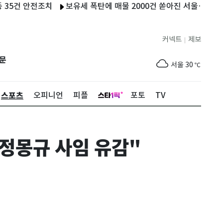
 안전조치
보유세 폭탄에 매물 2000건 쏟아진 서울…강남선 '빨리 
커넥트
제보
|
제주
28
℃
문
서울
30
℃
부산
28
℃
스포츠
오피니언
피플
포토
TV
대구
32
℃
인천
32
℃
정몽규 사임 유감"
광주
33
℃
대전
32
℃
울산
26
℃
강릉
22
℃
제주
28
℃