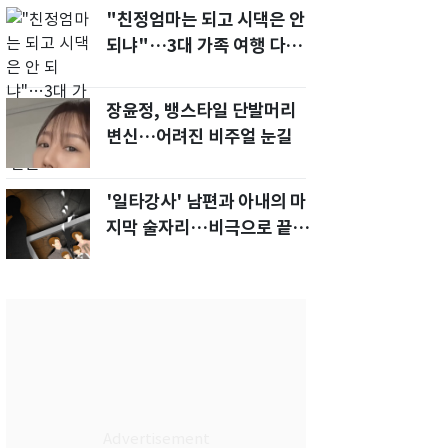
"친정엄마는 되고 시댁은 안
되냐"…3대 가족 여행 다녀
오자, 시모 '발끈'
장윤정, 뱅스타일 단발머리
변신…어려진 비주얼 눈길
'일타강사' 남편과 아내의 마
지막 술자리…비극으로 끝나
버린 17년