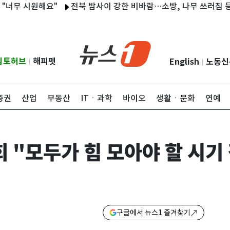
 시원해요"
전북 밤사이 강한 비바람…소방, 나무 쓰러짐 등 35건
립토허브
해피펫
English
노동신
|
|
증권
산업
부동산
ITㆍ과학
바이오
생활ㆍ문화
연예
"모두가 힘 모아야 할 시기 
구글에서 뉴스1 즐겨찾기