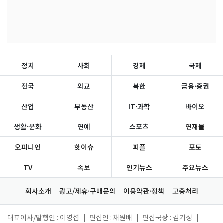
정치
사회
경제
국제
전국
외교
북한
금융·증권
산업
부동산
IT·과학
바이오
생활·문화
연예
스포츠
연재물
오피니언
핫이슈
피플
포토
TV
속보
인기뉴스
주요뉴스
회사소개
광고/제휴·구매문의
이용약관·정책
고충처리
대표이사/발행인 : 이영섭
|
편집인 : 채원배
|
편집국장 : 김기성
|