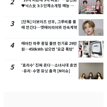
"10억 버는데 9억 써요?"…삼전男
2
♥닉스女 3:3 단체소개팅 예능 화
제
[단독] 더보이즈 선우, 그루비룸 품
3
에 안긴다…앳에어리어와 전속계약
에어컨 하루 종일 틀면 전기료 29만
4
원…450kWh 넘으면 '요금 폭탄'
'효리수' 진짜 온다…소녀시대 효연
5
·유리·수영 유닛 출격 [N이슈]