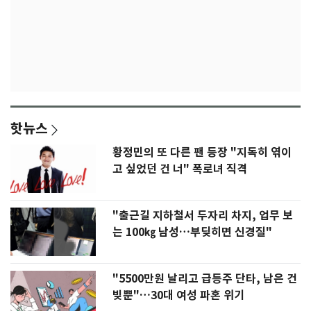
핫뉴스
황정민의 또 다른 팬 등장 "지독히 엮이
고 싶었던 건 너" 폭로녀 직격
"출근길 지하철서 두자리 차지, 업무 보
는 100㎏ 남성…부딪히면 신경질"
"5500만원 날리고 급등주 단타, 남은 건
빚뿐"…30대 여성 파혼 위기