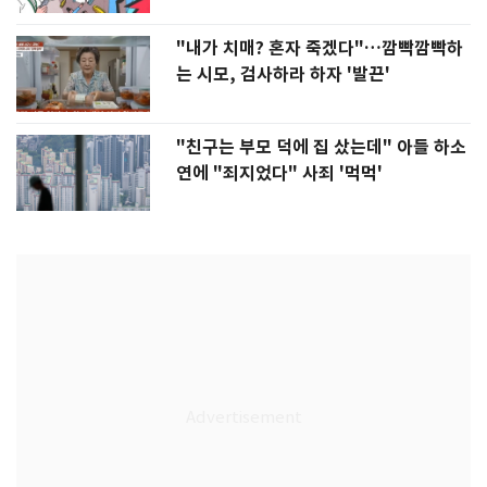
"내가 치매? 혼자 죽겠다"…깜빡깜빡하
는 시모, 검사하라 하자 '발끈'
"친구는 부모 덕에 집 샀는데" 아들 하소
연에 "죄지었다" 사죄 '먹먹'