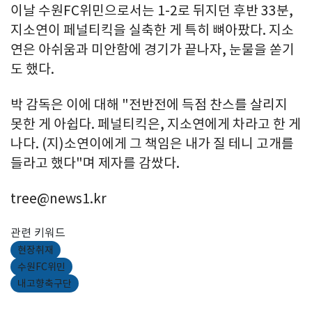
이날 수원FC위민으로서는 1-2로 뒤지던 후반 33분,
지소연이 페널티킥을 실축한 게 특히 뼈아팠다. 지소
연은 아쉬움과 미안함에 경기가 끝나자, 눈물을 쏟기
도 했다.
박 감독은 이에 대해 "전반전에 득점 찬스를 살리지
못한 게 아쉽다. 페널티킥은, 지소연에게 차라고 한 게
나다. (지)소연이에게 그 책임은 내가 질 테니 고개를
들라고 했다"며 제자를 감쌌다.
tree@news1.kr
관련 키워드
현장취재
수원FC위민
내고향축구단