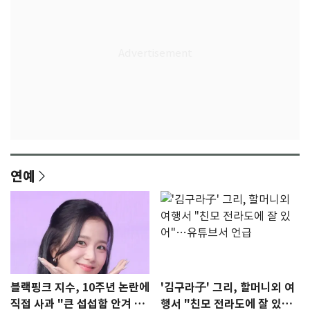
연예
블랙핑크 지수, 10주년 논란에
'김구라子' 그리, 할머니외 여
직접 사과 "큰 섭섭함 안겨 미
행서 "친모 전라도에 잘 있