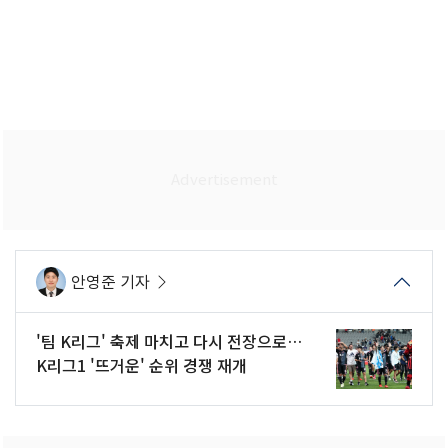
안영준 기자
'팀 K리그' 축제 마치고 다시 전장으로…
K리그1 '뜨거운' 순위 경쟁 재개