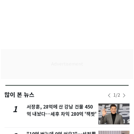
많이 본 뉴스
1
/
2
서장훈, 28억에 산 강남 건물 450
1
억 내놨다…세후 차익 280억 '잭팟'