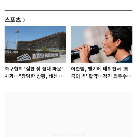
안"
어"…유튜브서 언급
스포츠
축구협회 '심판 성 접대 파문'
이한범, 벨기에 데뷔전서 '통
사과…"참담한 상황, 쇄신 약
곡의 벽' 활약…경기 최우수선
속"
수 선정