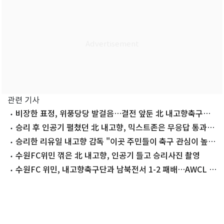
관련 기사
비장한 표정, 위풍당당 발걸음…결전 앞둔 北 내고향축구단
'묵묵부답'
승리 후 인공기 펼쳤던 北 내고향, 믹스트존은 무응답 통과
(종합)
승리한 리유일 내고향 감독 "이곳 주민들이 축구 관심이 높은
것 같더라"
수원FC위민 꺾은 北 내고향, 인공기 들고 승리사진 촬영
수원FC 위민, 내고향축구단과 남북전서 1-2 패배…AWCL 결
승 좌절