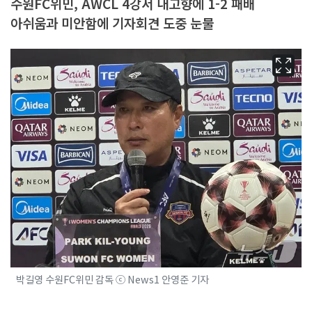
수원FC위민, AWCL 4강서 내고향에 1-2 패배
아쉬움과 미안함에 기자회견 도중 눈물
박길영 수원FC위민 감독 ⓒ News1 안영준 기자