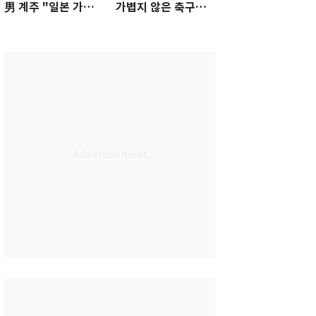
男 계주 "일본 가뿐히
가볍지 않은 축구대
넘고 AG 金 따겠다"
표팀 '임시 감독' 무게