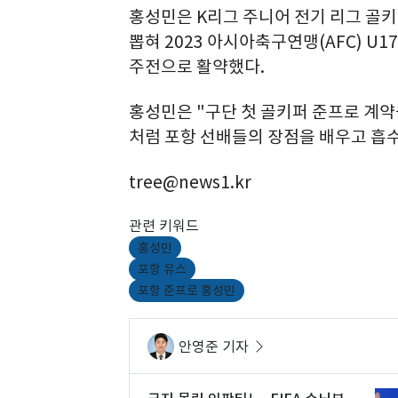
홍성민은 K리그 주니어 전기 리그 골키
뽑혀 2023 아시아축구연맹(AFC) U1
주전으로 활약했다.
홍성민은 "구단 첫 골키퍼 준프로 계약
처럼 포항 선배들의 장점을 배우고 흡수
tree@news1.kr
관련 키워드
홍성민
포항 유스
포항 준프로 홍성민
안영준 기자