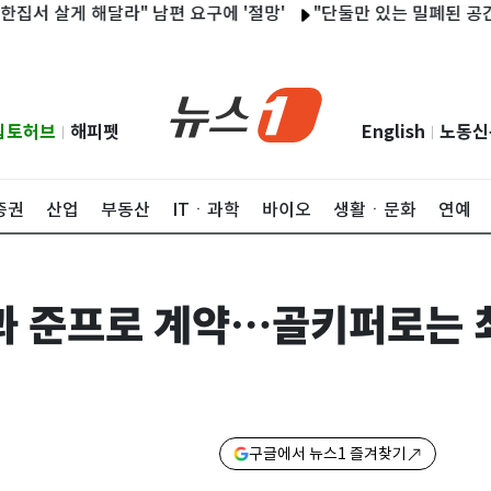
게 해달라" 남편 요구에 '절망'
"단둘만 있는 밀폐된 공간과 술
립토허브
해피펫
English
노동신
|
|
증권
산업
부동산
ITㆍ과학
바이오
생활ㆍ문화
연예
민과 준프로 계약…골키퍼로는 
구글에서 뉴스1 즐겨찾기