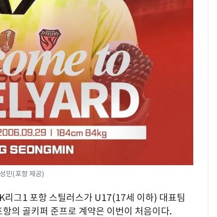
돌파하나…한낮 39도
폭염[오늘날씨]
SK하이닉스 또 프리마
8
켓 하한가…달랑 11주
에 시초가 소동
"캐리비안 베이 여자 탈
9
의실에 남자가 있어
요"…경찰 수사
전남광주통합특별시 정
10
무부시장 후보 백승주·
윤난실 지명
성민(포항 제공)
 K리그1 포항 스틸러스가 U17(17세 이하) 대표팀
 포항의 골키퍼 준프로 계약은 이번이 처음이다.