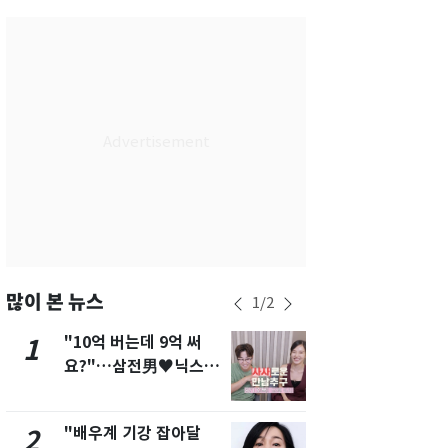
서울
28
℃
부산
26
℃
대구
26
℃
인천
27
℃
광주
26
℃
대전
26
℃
울산
24
℃
강릉
23
℃
많이 본 뉴스
1
/
2
제주
26
℃
"10억 버는데 9억 써
[단독]"이번
1
6
요?"…삼전男♥닉스女
현, 토스역
3:3 단체소개팅 예능 화
울 지하철에
제
새겼다
"배우계 기강 잡아달
펄펄 끓는 서
2
7