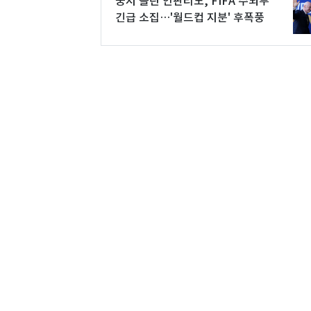
궁지 몰린 인판티노, FIFA 수뇌부
긴급 소집…'월드컵 지분' 후폭풍