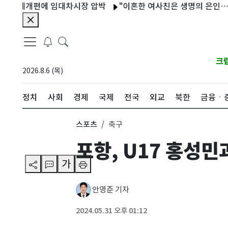
제개편에 임대차시장 압박
"이혼한 여사친은 생명의 은인…한집서 살
크
2026.8.6 (목)
정치
사회
경제
국제
전국
외교
북한
금융ㆍ
스포츠
축구
포항, U17 홍성
가
안영준 기자
2024.05.31 오후 01:12