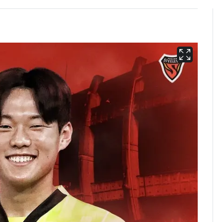
[단독]"이번 역은 신논
6
현, 토스역입니다"…서
울 지하철에 토스 이름
새겼다
펄펄 끓는 서울, 40도
7