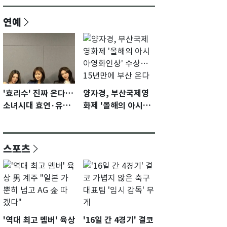
연예
'효리수' 진짜 온다…
양자경, 부산국제영
소녀시대 효연·유리·
화제 '올해의 아시아
수영 유닛 출격 [N이
영화인상' 수상…15
슈]
년만에 부산 온다
스포츠
'역대 최고 멤버' 육상
'16일 간 4경기' 결코