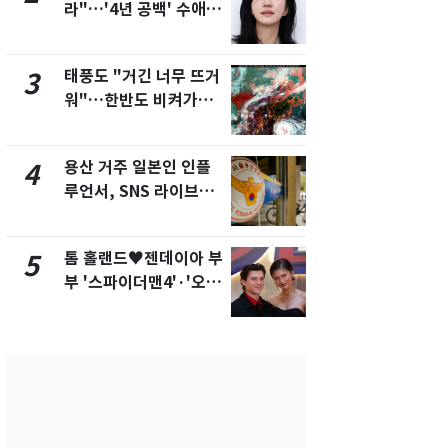
라"…'4년 공백' 수애,
돌파하나…한
SNS 오픈·프로필 공개
폭염[오늘날
화제
태풍도 "거긴 너무 뜨거
SK하이닉스
3
8
워"…한반도 비켜가는
켓 하한가…
'돌핀'과 '찬홈'
에 시초가 
용산 거주 일본인 인플
"캐리비안 
4
9
루언서, SNS 라이브방
의실에 남자
송 도중 사망
요"…경찰 
톰 홀랜드♥젠데이아 부
전남광주통
5
10
부 '스파이더맨4'·'오디
무부시장 후
세이'로 극장 장악
윤난실 지명