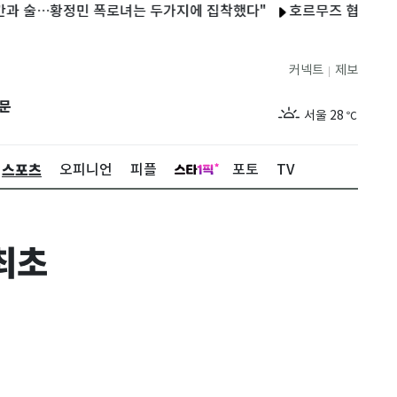
…황정민 폭로녀는 두가지에 집착했다"
호르무즈 협상 낙관론 꺾였
커넥트
제보
|
제주
26
℃
문
서울
28
℃
부산
26
℃
스포츠
오피니언
피플
포토
TV
대구
26
℃
인천
27
℃
최초
광주
26
℃
대전
26
℃
울산
24
℃
강릉
23
℃
제주
26
℃