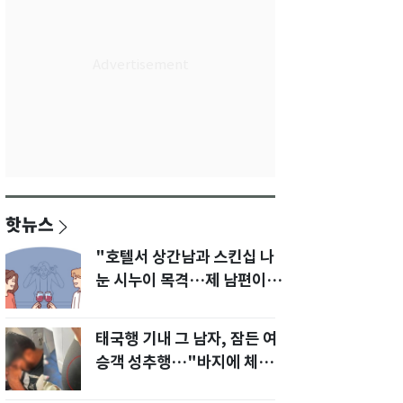
핫뉴스
"호텔서 상간남과 스킨십 나
눈 시누이 목격…제 남편이
입 다물라 하네요"
태국행 기내 그 남자, 잠든 여
승객 성추행…"바지에 체액
까지 묻었다"