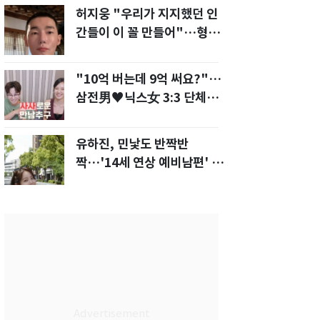
허지웅 "우리가 지지했던 인
간들이 이 꼴 만들어"…형소
법 개정안에 발끈
"10억 버는데 9억 써요?"…
삼전男♥닉스女 3:3 단체소
개팅 예능 화제
유하진, 민낯도 반짝반
짝…'14세 연상 예비남편' 강
균성이 반한 청순 미모