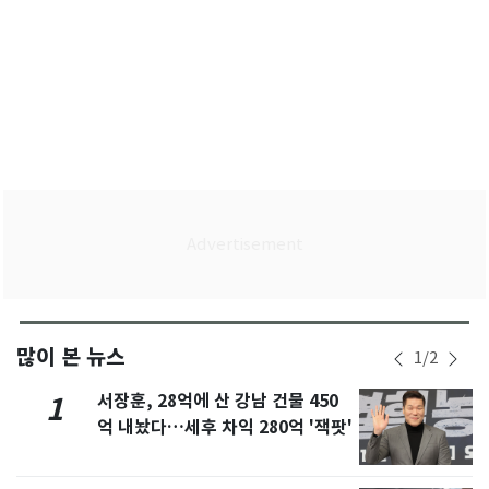
많이 본 뉴스
1
/
2
서장훈, 28억에 산 강남 건물 450
1
억 내놨다…세후 차익 280억 '잭팟'