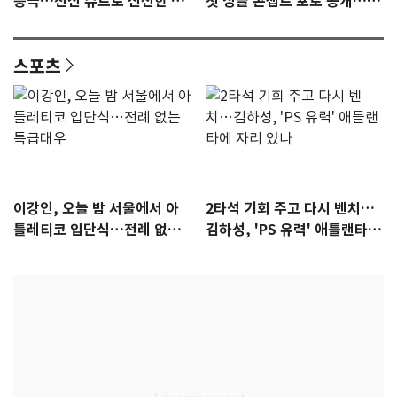
등극…전신 슈트로 신선한 충
첫 싱글 콘셉트 포토 공개…청
격 [N샷]
량·키치
스포츠
이강인, 오늘 밤 서울에서 아
2타석 기회 주고 다시 벤치…
틀레티코 입단식…전례 없는
김하성, 'PS 유력' 애틀랜타에
특급대우
자리 있나