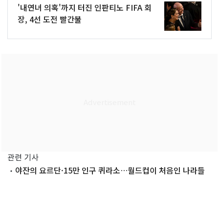
'내연녀 의혹'까지 터진 인판티노 FIFA 회
장, 4선 도전 빨간불
관련 기사
야잔의 요르단·15만 인구 퀴라소…월드컵이 처음인 나라들