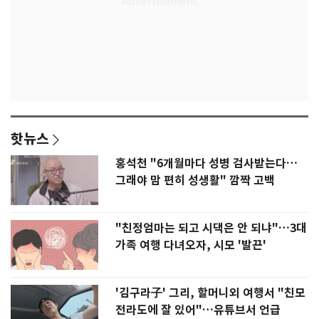
핫뉴스
홍석천 "6개월마다 성병 검사받는다…
그래야 맘 편히 성생활" 깜짝 고백
"친정엄마는 되고 시댁은 안 되냐"…3대
가족 여행 다녀오자, 시모 '발끈'
'김구라子' 그리, 할머니외 여행서 "친모
전라도에 잘 있어"…유튜브서 언급