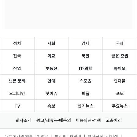
정치
사회
경제
국제
전국
외교
북한
금융·증권
산업
부동산
IT·과학
바이오
생활·문화
연예
스포츠
연재물
오피니언
핫이슈
피플
포토
TV
속보
인기뉴스
주요뉴스
회사소개
광고/제휴·구매문의
이용약관·정책
고충처리
대표이사/발행인 : 이영섭
|
편집인 : 채원배
|
편집국장 : 김기성
|