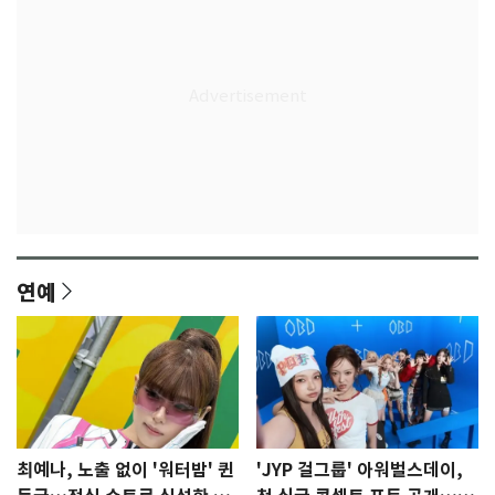
연예
최예나, 노출 없이 '워터밤' 퀸
'JYP 걸그룹' 아워벌스데이,