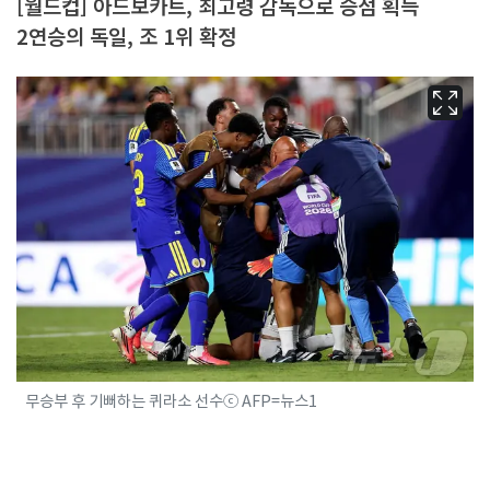
[월드컵] 아드보카트, 최고령 감독으로 승점 획득
2연승의 독일, 조 1위 확정
무승부 후 기뻐하는 퀴라소 선수ⓒ AFP=뉴스1