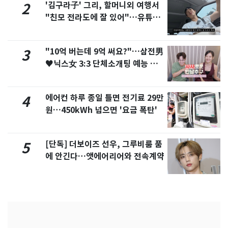
'김구라子' 그리, 할머니외 여행서
2
"친모 전라도에 잘 있어"…유튜브
서 언급
"10억 버는데 9억 써요?"…삼전男
3
♥닉스女 3:3 단체소개팅 예능 화
제
에어컨 하루 종일 틀면 전기료 29만
4
원…450kWh 넘으면 '요금 폭탄'
[단독] 더보이즈 선우, 그루비룸 품
5
에 안긴다…앳에어리어와 전속계약