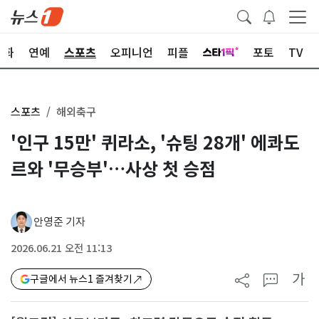
문화
연예
스포츠
오피니언
피플
포토
TV
스포츠
해외축구
'인구 15만' 퀴라소, '슈팅 28개' 에콰도
르와 '무승부'…사상 첫 승점
안영준 기자
2026.06.21 오전 11:13
가
구글에서 뉴스1 즐겨찾기