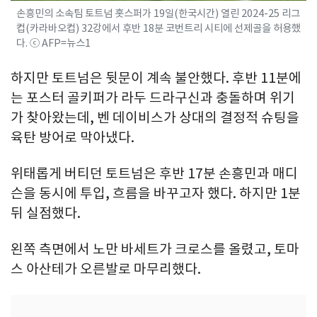
손흥민의 소속팀 토트넘 홋스퍼가 19일(한국시간) 열린 2024-25 리그
컵(카라바오컵) 32강에서 후반 18분 코번트리 시티에 선제골을 허용했
다. ⓒ AFP=뉴스1
하지만 토트넘은 뒷문이 계속 불안했다. 후반 11분에
는 포스터 골키퍼가 라두 드라구신과 충돌하며 위기
가 찾아왔는데, 벤 데이비스가 상대의 결정적 슈팅을
육탄 방어로 막아냈다.
위태롭게 버티던 토트넘은 후반 17분 손흥민과 매디
슨을 동시에 투입, 흐름을 바꾸고자 했다. 하지만 1분
뒤 실점했다.
왼쪽 측면에서 노만 바세트가 크로스를 올렸고, 토마
스 아산테가 오른발로 마무리했다.