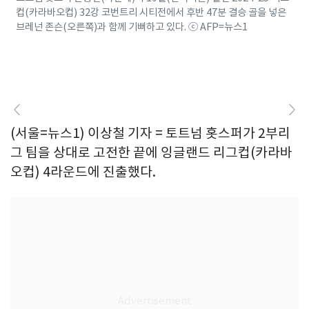
컵(카라바오컵) 32강 코번트리 시티전에서 후반 47분 결승 골을 넣은
브레넌 존슨(오른쪽)과 함께 기뻐하고 있다. ⓒ AFP=뉴스1
(서울=뉴스1) 이상철 기자 = 토트넘 홋스퍼가 2부리
그 팀을 상대로 고전한 끝에 잉글랜드 리그컵(카라바
오컵) 4라운드에 진출했다.