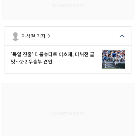
이상철 기자
'독일 진출' 다름슈타트 이호재, 데뷔전 골
맛…2-2 무승부 견인