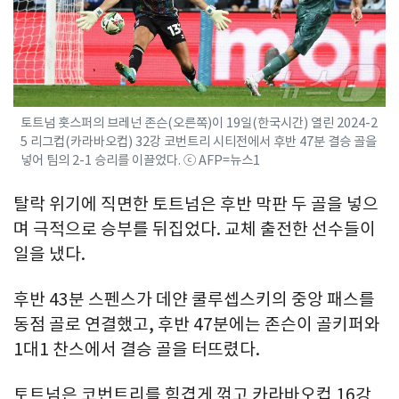
토트넘 홋스퍼의 브레넌 존슨(오른쪽)이 19일(한국시간) 열린 2024-2
5 리그컵(카라바오컵) 32강 코번트리 시티전에서 후반 47분 결승 골을
넣어 팀의 2-1 승리를 이끌었다. ⓒ AFP=뉴스1
탈락 위기에 직면한 토트넘은 후반 막판 두 골을 넣으
며 극적으로 승부를 뒤집었다. 교체 출전한 선수들이
일을 냈다.
후반 43분 스펜스가 데얀 쿨루셉스키의 중앙 패스를
동점 골로 연결했고, 후반 47분에는 존슨이 골키퍼와
1대1 찬스에서 결승 골을 터뜨렸다.
토트넘은 코번트리를 힘겹게 꺾고 카라바오컵 16강