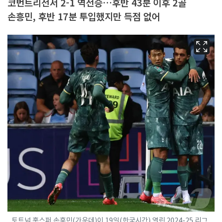
코번트리전서 2-1 역전승…후반 43분 이후 2골
손흥민, 후반 17분 투입했지만 득점 없어
토트넘 홋스퍼 손흥민(가운데)이 19일(한국시간) 열린 2024-25 리그