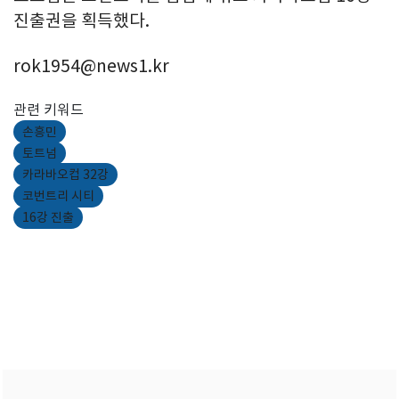
진출권을 획득했다.
rok1954@news1.kr
관련 키워드
손흥민
토트넘
카라바오컵 32강
코번트리 시티
16강 진출