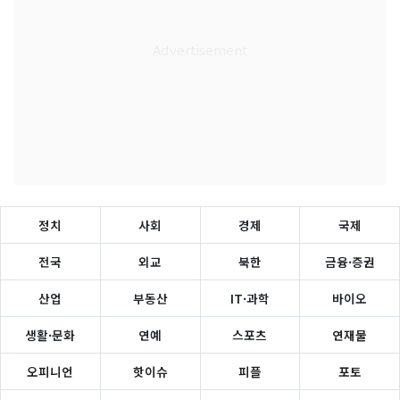
정치
사회
경제
국제
전국
외교
북한
금융·증권
산업
부동산
IT·과학
바이오
생활·문화
연예
스포츠
연재물
오피니언
핫이슈
피플
포토