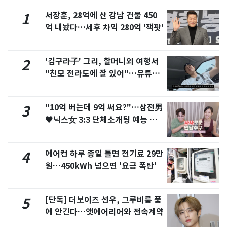
서장훈, 28억에 산 강남 건물 450
1
억 내놨다…세후 차익 280억 '잭팟'
'김구라子' 그리, 할머니외 여행서
2
"친모 전라도에 잘 있어"…유튜브
서 언급
"10억 버는데 9억 써요?"…삼전男
3
♥닉스女 3:3 단체소개팅 예능 화
제
에어컨 하루 종일 틀면 전기료 29만
4
원…450kWh 넘으면 '요금 폭탄'
[단독] 더보이즈 선우, 그루비룸 품
5
에 안긴다…앳에어리어와 전속계약