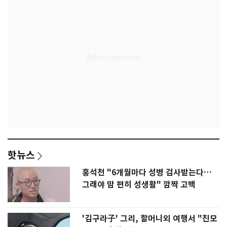
핫뉴스
홍석천 "6개월마다 성병 검사받는다…
그래야 맘 편히 성생활" 깜짝 고백
'김구라子' 그리, 할머니외 여행서 "친모