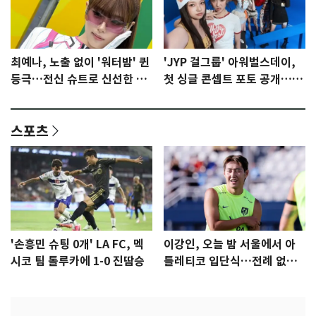
최예나, 노출 없이 '워터밤' 퀸
'JYP 걸그룹' 아워벌스데이,
등극…전신 슈트로 신선한 충
첫 싱글 콘셉트 포토 공개…청
격 [N샷]
량·키치
스포츠
'손흥민 슈팅 0개' LA FC, 멕
이강인, 오늘 밤 서울에서 아
시코 팀 톨루카에 1-0 진땀승
틀레티코 입단식…전례 없는
특급대우