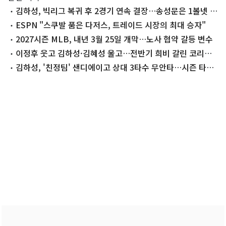
김하성, 빅리그 복귀 후 2경기 연속 결장…송성문은 1볼넷 1
득점(종합)
ESPN "스쿠발 품은 다저스, 트레이드 시장의 최대 승자"
2027시즌 MLB, 내년 3월 25일 개막…노사 협약 갈등 변수
이정후 웃고 김하성·김혜성 울고…전반기 희비 갈린 코리안
빅리거
김하성, '친정팀' 샌디에이고 상대 3타수 무안타…시즌 타율
0.077