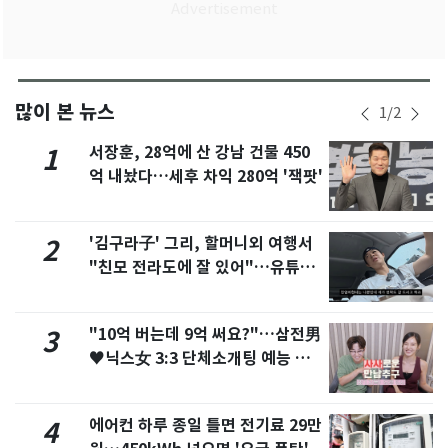
많이 본 뉴스
1
/
2
서장훈, 28억에 산 강남 건물 450
1
억 내놨다…세후 차익 280억 '잭팟'
'김구라子' 그리, 할머니외 여행서
2
"친모 전라도에 잘 있어"…유튜브
서 언급
"10억 버는데 9억 써요?"…삼전男
3
♥닉스女 3:3 단체소개팅 예능 화
제
에어컨 하루 종일 틀면 전기료 29만
4