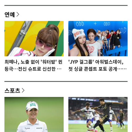
연예
최예나, 노출 없이 '워터밤' 퀸
'JYP 걸그룹' 아워벌스데이,
등극…전신 슈트로 신선한 충
첫 싱글 콘셉트 포토 공개…청
격 [N샷]
량·키치
스포츠