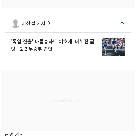
이상철 기자
'독일 진출' 다름슈타트 이호재, 데뷔전 골
맛…2-2 무승부 견인
관련 기사