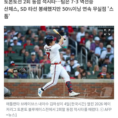
토론토전 2회 동점 적시타…팀은 7-3 역전승
산체스, SD 타선 봉쇄했지만 50⅔이닝 연속 무실점 '스
톱'
애틀랜타 브레이브스 내야수 김하성이 4일(한국시간) 열린 2026 메이
저리그 토론토 블루제이스전에서 2회말 동점 적시타를 때렸다. ⓒ AFP
=뉴스1