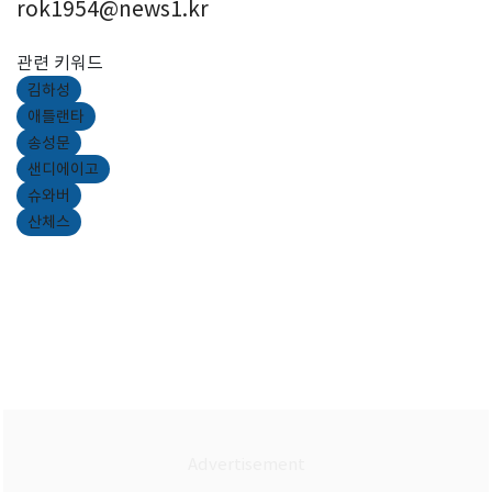
rok1954@news1.kr
관련 키워드
김하성
애틀랜타
송성문
샌디에이고
슈와버
산체스