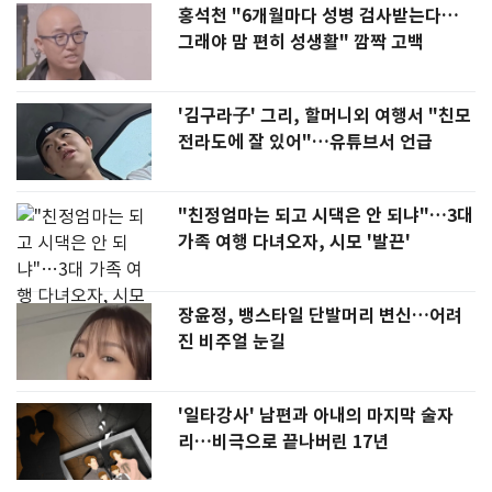
홍석천 "6개월마다 성병 검사받는다…
그래야 맘 편히 성생활" 깜짝 고백
'김구라子' 그리, 할머니외 여행서 "친모
전라도에 잘 있어"…유튜브서 언급
"친정엄마는 되고 시댁은 안 되냐"…3대
가족 여행 다녀오자, 시모 '발끈'
장윤정, 뱅스타일 단발머리 변신…어려
진 비주얼 눈길
'일타강사' 남편과 아내의 마지막 술자
리…비극으로 끝나버린 17년