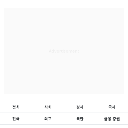
정치
사회
경제
국제
전국
외교
북한
금융·증권