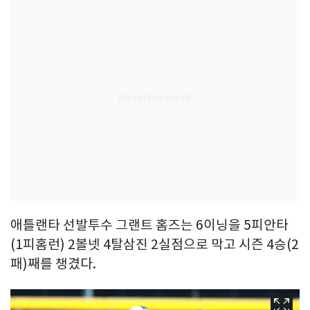
애틀랜타 선발투수 그랜트 홈즈는 6이닝을 5피안타
(1피홈런) 2볼넷 4탈삼진 2실점으로 막고 시즌 4승(2
패)째를 챙겼다.