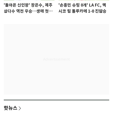
'돌아온 신인왕' 장은수, 제주
'손흥민 슈팅 0개' LA FC, 멕
삼다수 역전 우승…생애 첫승
시코 팀 톨루카에 1-0 진땀승
감격
핫뉴스