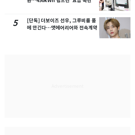
원…450kWh 넘으면 '요금 폭탄'
[단독] 더보이즈 선우, 그루비룸 품
5
에 안긴다…앳에어리어와 전속계약