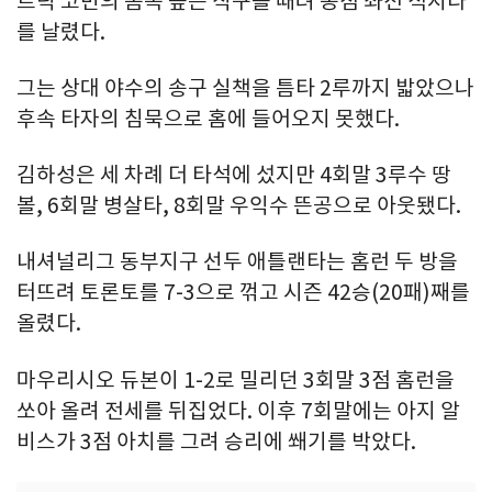
트릭 코빈의 몸쪽 높은 직구를 때려 동점 좌전 적시타
를 날렸다.
그는 상대 야수의 송구 실책을 틈타 2루까지 밟았으나
후속 타자의 침묵으로 홈에 들어오지 못했다.
김하성은 세 차례 더 타석에 섰지만 4회말 3루수 땅
볼, 6회말 병살타, 8회말 우익수 뜬공으로 아웃됐다.
내셔널리그 동부지구 선두 애틀랜타는 홈런 두 방을
터뜨려 토론토를 7-3으로 꺾고 시즌 42승(20패)째를
올렸다.
마우리시오 듀본이 1-2로 밀리던 3회말 3점 홈런을
쏘아 올려 전세를 뒤집었다. 이후 7회말에는 아지 알
비스가 3점 아치를 그려 승리에 쐐기를 박았다.