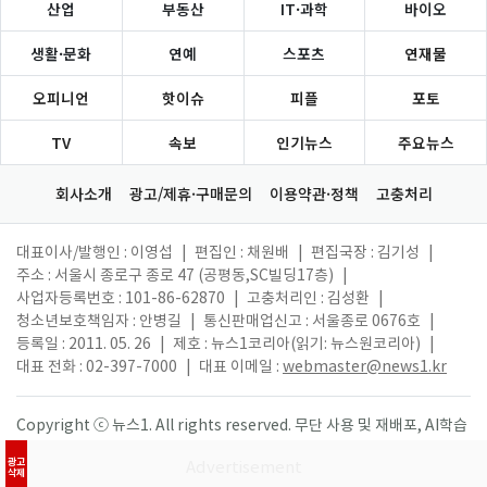
산업
부동산
IT·과학
바이오
생활·문화
연예
스포츠
연재물
오피니언
핫이슈
피플
포토
TV
속보
인기뉴스
주요뉴스
회사소개
광고/제휴·구매문의
이용약관·정책
고충처리
대표이사/발행인 : 이영섭
|
편집인 : 채원배
|
편집국장 : 김기성
|
주소 : 서울시 종로구 종로 47 (공평동,SC빌딩17층)
|
사업자등록번호 : 101-86-62870
|
고충처리인 : 김성환
|
청소년보호책임자 : 안병길
|
통신판매업신고 : 서울종로 0676호
|
등록일 : 2011. 05. 26
|
제호 : 뉴스1코리아(읽기: 뉴스원코리아)
|
대표 전화 : 02-397-7000
|
대표 이메일 :
webmaster@news1.kr
Copyright ⓒ 뉴스1. All rights reserved. 무단 사용 및 재배포, AI학습
활용 금지.
광고
삭제