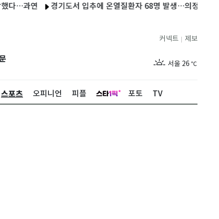
…과연
경기도서 입추에 온열질환자 68명 발생…의정부서 60대 사
커넥트
제보
|
제주
28
℃
문
서울
26
℃
부산
28
℃
스포츠
오피니언
피플
포토
TV
대구
28
℃
인천
28
℃
광주
28
℃
대전
28
℃
울산
27
℃
강릉
21
℃
제주
28
℃