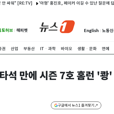
 [RE:TV]
'아형' 홍진호, 페이커 이길 수 있냔 질문에 답했다
립토허브
해피펫
English
노동신
|
|
증권
산업
부동산
ITㆍ과학
바이오
생활ㆍ문화
연예
타석 만에 시즌 7호 홈런 '쾅'
구글에서 뉴스1 즐겨찾기