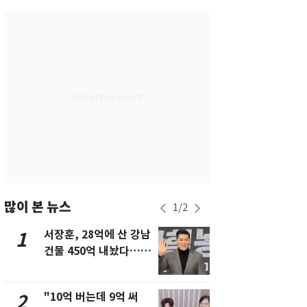
서울
26
℃
부산
28
℃
대구
28
℃
인천
28
℃
광주
28
℃
대전
28
℃
울산
27
℃
강릉
21
℃
많이 본 뉴스
1
/
2
제주
28
℃
서장훈, 28억에 산 강남
13호 태풍 '
1
6
건물 450억 내놨다…세
키나와·가고
후 차익 280억 '잭팟'
근…26만명
"10억 버는데 9억 써
낮 최고 37
2
7