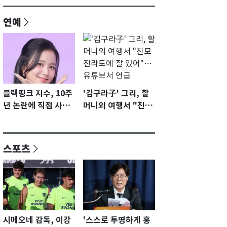
연예
블랙핑크 지수, 10주
'김구라子' 그리, 할
년 논란에 직접 사과
머니외 여행서 "친모
"큰 섭섭함 안겨 미
전라도에 잘 있어"…
안"
유튜브서 언급
스포츠
시메오네 감독, 이강
'스스로 투명하게 홍