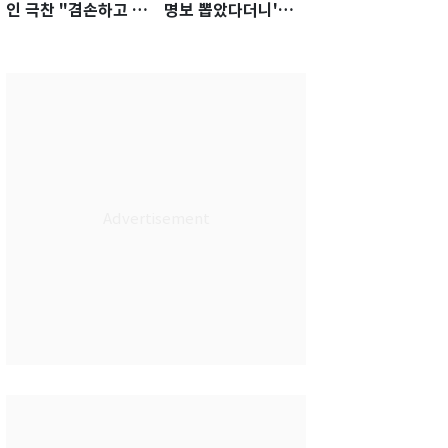
인 극찬 "겸손하고 노
명보 뽑았다더니'…2
력하는 선수…좋은
년 만에 말 바꾼 이임
첫인상"
생