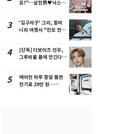
요?"…삼전男♥닉스女
속…전국 곳곳
3:3 단체소개팅 예능 화
날씨]
제
'김구라子' 그리, 할머
[단독] 경찰,
3
8
니외 여행서 "친모 전라
제작사 회장
도에 잘 있어"…유튜브
시장법 위반
서 언급
[단독] 더보이즈 선우,
[단독]중수
4
9
그루비룸 품에 안긴다…
수사관 경력
앳에어리어와 전속계약
진…법무사·
택' 유지
에어컨 하루 종일 틀면
'심판 성접대
5
10
전기료 29만 원…
었다…축구
450kWh 넘으면 '요금
에 부인 3회 
폭탄'