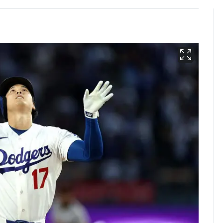
13호 태풍 '돌핀' 日오
6
키나와·가고시마현 접
근…26만명 대피령
낮 최고 37도 폭염 계
7