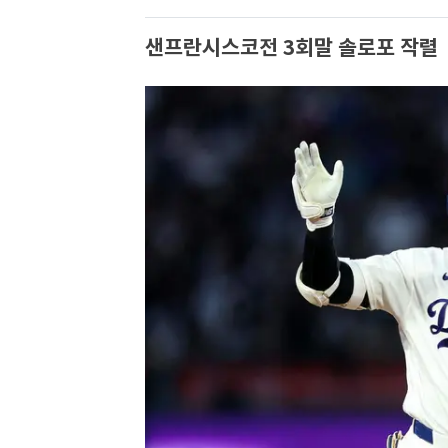
샌프란시스코전 3회말 솔로포 작렬