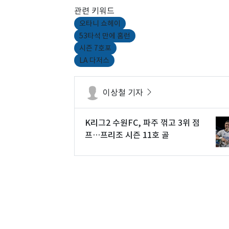
관련 키워드
오타니 쇼헤이
53타석 만에 홈런
시즌 7호포
LA 다저스
이상철 기자
K리그2 수원FC, 파주 꺾고 3위 점
프…프리조 시즌 11호 골