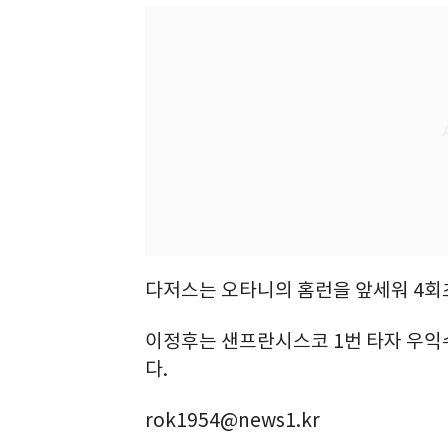
다저스는 오타니의 홈런을 앞세워 4회초
이정후는 샌프란시스코 1번 타자 우익수
다.
rok1954@news1.kr