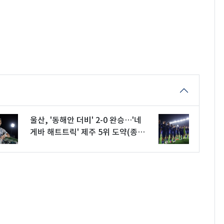
울산, '동해안 더비' 2-0 완승…'네
게바 해트트릭' 제주 5위 도약(종
합)