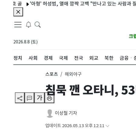
 골
'아형' 허성범, 열애 깜짝 고백 "만나고 있는 사람과 잘 안 싸워"
크
2026.8.8 (토)
정치
사회
경제
국제
전국
외교
북한
금융ㆍ
스포츠
해외야구
침묵 깬 오타니, 53
가
이상철 기자
업데이트 2026.05.13 오후 12:11