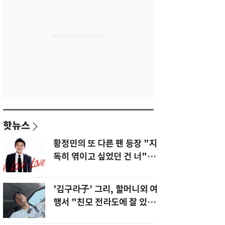
핫뉴스
황정민의 또 다른 팬 등장 "지
독히 엮이고 싶었던 건 너" 폭
로녀 직격
'김구라子' 그리, 할머니외 여
행서 "친모 전라도에 잘 있
어"…유튜브서 언급