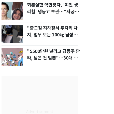
회춘실험 억만장자, '여친 생
리혈' 냉동고 보관…"자궁 내
부 궁금해"
"출근길 지하철서 두자리 차
지, 업무 보는 100㎏ 남성…
부딪히면 신경질"
"5500만원 날리고 급등주 단
타, 남은 건 빚뿐"…30대 여
성 파혼 위기