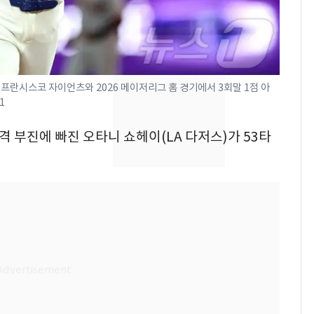
속…전국 곳곳 비 [오늘
날씨]
[단독] 경찰, '김부장'
8
제작사 회장 수사…자본
시장법 위반 의혹
샌프란시스코 자이언츠와 2026 메이저리그 홈 경기에서 3회말 1점 아
1
[단독]중수청 가는 검찰
9
수사관 경력 합산 추
타격 부진에 빠진 오타니 쇼헤이(LA 다저스)가 53타
진…법무사·집행관 '혜
택' 유지
'심판 성접대'가 끝 아니
10
었다…축구협회장 출장
에 부인 3회 동반 '펑펑'