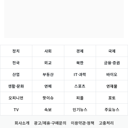
정치
사회
경제
국제
전국
외교
북한
금융·증권
산업
부동산
IT·과학
바이오
생활·문화
연예
스포츠
연재물
오피니언
핫이슈
피플
포토
TV
속보
인기뉴스
주요뉴스
회사소개
광고/제휴·구매문의
이용약관·정책
고충처리