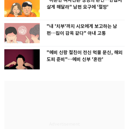
"이혼한 여사친은 생명의 은인…한집서
살게 해달라" 남편 요구에 '절망'
"내 '치부'까지 시모에게 보고하는 남
편…집이 감옥 같다" 아내 고통
"예비 신랑 절친이 전신 먹물 문신, 해외
도피 준비"…예비 신부 '혼란'