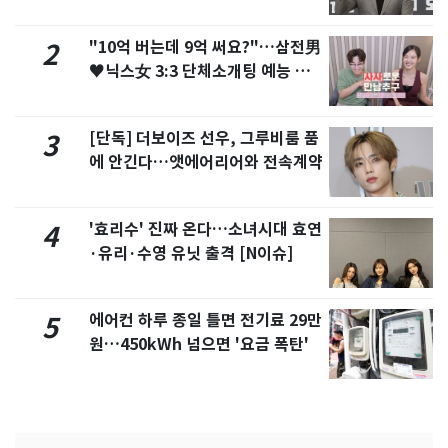
"10억 버는데 9억 써요?"…삼전男
2
♥닉스女 3:3 단체소개팅 예능 화
제
[단독] 더보이즈 선우, 그루비룸 품
3
에 안긴다…앳에어리어와 전속계약
'효리수' 진짜 온다…소녀시대 효연
4
·유리·수영 유닛 출격 [N이슈]
에어컨 하루 종일 틀면 전기료 29만
5
원…450kWh 넘으면 '요금 폭탄'