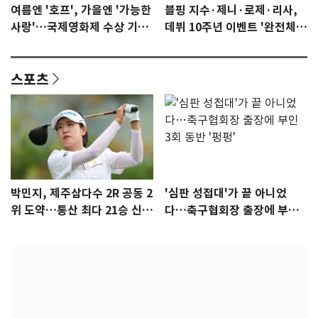
여름엔 '호프', 가을엔 '가능한
블핑 지수·제니·로제·리사,
사랑'…국제영화제 수상 기대
데뷔 10주년 이벤트 '완전체'
감 [N이슈]
참석 확정…기대감 UP
스포츠
박민지, 제주삼다수 2R 공동 2
'심판 성접대'가 끝 아니었
위 도약…통산 최다 21승 신기
다…축구협회장 출장에 부인
록 도전
3회 동반 '펑펑'