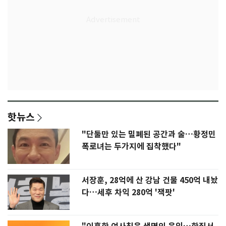
핫뉴스
"단둘만 있는 밀폐된 공간과 술…황정민
폭로녀는 두가지에 집착했다"
서장훈, 28억에 산 강남 건물 450억 내놨
다…세후 차익 280억 '잭팟'