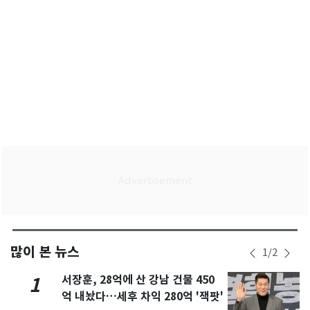
많이 본 뉴스
1
/
2
서장훈, 28억에 산 강남 건물 450
1
억 내놨다…세후 차익 280억 '잭팟'