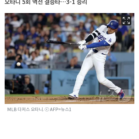
오타니 5회 역전 결승타…3-1 승리
MLB 다저스 오타니. ⓒ AFP=뉴스1