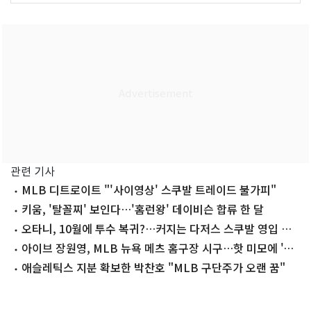
관련 기사
MLB 디트로이트 "'사이영상' 스쿠발 트레이드 불가피"
키움, '탈꼴찌' 보인다…'홈런왕' 데이비슨 합류 한 달
오타니, 10월에 투수 복귀?…커지는 다저스 스쿠발 영입 가
능성
아이브 장원영, MLB 뉴욕 메츠 홈구장 시구…핫 미모에 '승
리 요정' 등극까지
애슬레틱스 지분 확보한 박찬호 "MLB 구단주가 오랜 꿈"