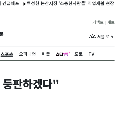
체포
백성현 논산시장 '소중한사람들' 직업재활 현장 근로자 격려
커넥트
제보
|
제주
32
℃
문
서울
31
℃
부산
29
℃
스포츠
오피니언
피플
포토
TV
대구
31
℃
인천
33
℃
발 등판하겠다"
광주
33
℃
대전
30
℃
울산
28
℃
강릉
24
℃
제주
32
℃