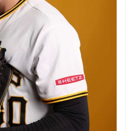
친 생리혈' 냉동고 보
관…"자궁 내부 궁금
해"
[단독] 경찰, '김부장'
8
제작사 회장 수사…자본
시장법 위반 의혹
'스스로 투명하게 홍명
9
보 뽑았다더니'…2년 만
에 말 바꾼 이임생
말다툼 하던 40대 친모
10
살해한 10대, 강아지까
지 목졸라 죽였다