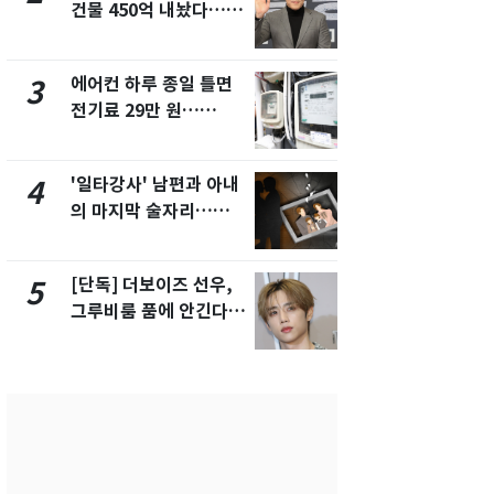
건물 450억 내놨다…세
친 생리혈' 냉동고 보
후 차익 280억 '잭팟'
관…"자궁 
해"
에어컨 하루 종일 틀면
[단독] 경찰,
3
8
전기료 29만 원…
제작사 회장
450kWh 넘으면 '요금
시장법 위반
폭탄'
'일타강사' 남편과 아내
'스스로 투
4
9
의 마지막 술자리…비극
보 뽑았다더
으로 끝나버린 17년
에 말 바꾼 
[단독] 더보이즈 선우,
말다툼 하던 
5
10
그루비룸 품에 안긴다…
살해한 10대
앳에어리어와 전속계약
지 목졸라 