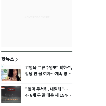
핫뉴스
고영욱 "'류수영♥' 박하선,
감당 안 될 여자…계속 명품
사 나를 것"
"엄마 무서워, 내릴래"…
4·6세 두 딸 태운 채 194
㎞/h 살인 질주[영상]