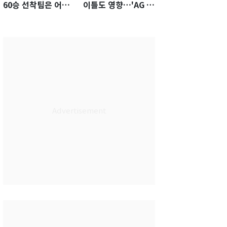
60승 선착팀은 어
이틀도 영향…'AG 차
디?…KS 직행 확률
출' 김도영·곽빈 울상
77.8%