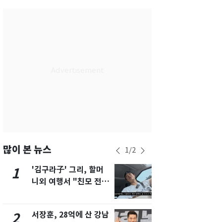
서울
31
℃
부산
29
℃
대구
31
℃
인천
33
℃
광주
33
℃
대전
30
℃
울산
28
℃
강릉
24
℃
많이 본 뉴스
1
/
2
제주
32
℃
'김구라子' 그리, 할머
'도경완♥' 
1
6
니외 여행서 "친모 전라
머리 자르고
도에 잘 있어"…유튜브
근황 공개 [
서 언급
서장훈, 28억에 산 강남
회춘실험 억만
2
7