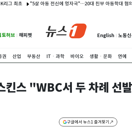
최초
"5살 아동 전신에 멍자국"…20대 친부 아동학대 혐의 긴급
립토허브
해피펫
English
노동신
|
|
증권
산업
부동산
ITㆍ과학
바이오
생활ㆍ문화
연예
 스킨스 "WBC서 두 차례 선
구글에서 뉴스1 즐겨찾기