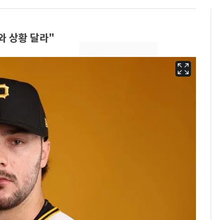
와 상황 달라"
'도경완♥' 장윤정, 앞
6
머리 자르고 어려졌다…
근황 공개 [N샷]
회춘실험 억만장자, '여
7