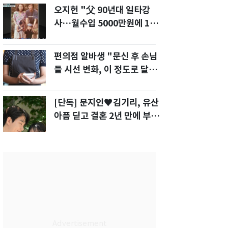
오지헌 "父 90년대 일타강
사…월수입 5000만원에 100
평대 집" 금수저 고백
편의점 알바생 "문신 후 손님
들 시선 변화, 이 정도로 달라
질 줄 몰랐다"
[단독] 문지인♥김기리, 유산
아픔 딛고 결혼 2년 만에 부모
됐다…7일 득남