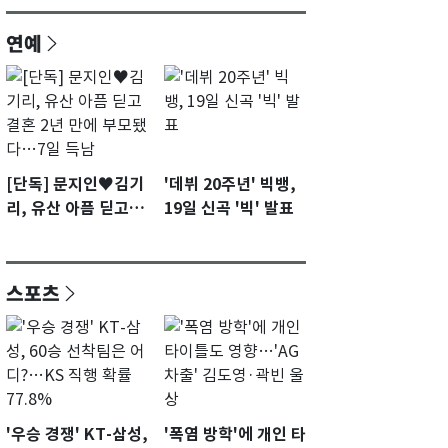
연예
[단독] 문지인♥김기
'데뷔 20주년' 빅뱅,
리, 유산 아픔 딛고 결
19일 신곡 '빅' 발표
혼 2년 만에 부모됐
다…7일 득남
스포츠
'우승 경쟁' KT-삼성,
'폭염 방학'에 개인 타