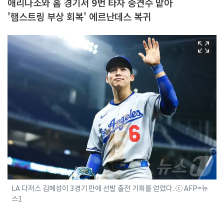
애리나조와 홈 경기서 9번 타자 중견수 맡아
'햄스트링 부상 회복' 에르난데스 복귀
LA 다저스 김혜성이 3경기 만에 선발 출전 기회를 얻었다. ⓒ AFP=뉴
스1