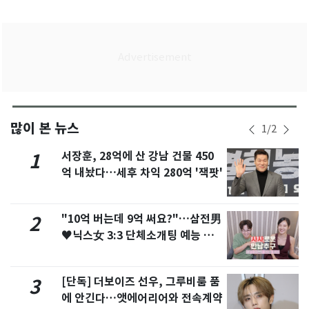
많이 본 뉴스
1
/
2
서장훈, 28억에 산 강남 건물 450
1
억 내놨다…세후 차익 280억 '잭팟'
"10억 버는데 9억 써요?"…삼전男
2
♥닉스女 3:3 단체소개팅 예능 화
제
[단독] 더보이즈 선우, 그루비룸 품
3
에 안긴다…앳에어리어와 전속계약