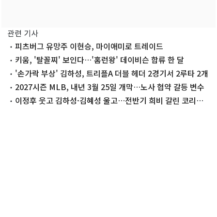
관련 기사
피츠버그 유망주 이현승, 마이애미로 트레이드
키움, '탈꼴찌' 보인다…'홈런왕' 데이비슨 합류 한 달
'손가락 부상' 김하성, 트리플A 더블 헤더 2경기서 2루타 2개
2027시즌 MLB, 내년 3월 25일 개막…노사 협약 갈등 변수
이정후 웃고 김하성·김혜성 울고…전반기 희비 갈린 코리안
빅리거