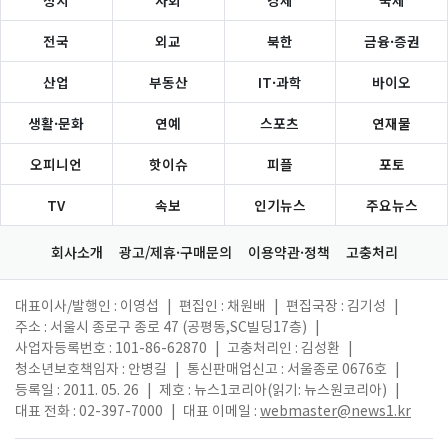
전국
외교
북한
금융·증권
산업
부동산
IT·과학
바이오
생활·문화
연예
스포츠
연재물
오피니언
핫이슈
피플
포토
TV
속보
인기뉴스
주요뉴스
회사소개
광고/제휴·구매문의
이용약관·정책
고충처리
대표이사/발행인 : 이영섭
|
편집인 : 채원배
|
편집국장 : 김기성
|
주소 : 서울시 종로구 종로 47 (공평동,SC빌딩17층)
|
사업자등록번호 : 101-86-62870
|
고충처리인 : 김성환
|
청소년보호책임자 : 안병길
|
통신판매업신고 : 서울종로 0676호
|
등록일 : 2011. 05. 26
|
제호 : 뉴스1코리아(읽기: 뉴스원코리아)
|
대표 전화 : 02-397-7000
|
대표 이메일 :
webmaster@news1.kr