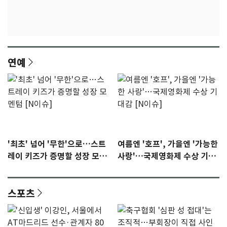
연예
'최초' 넘어 '무한'으로…스트
여름엔 '호프', 가을엔 '가능한
레이 키즈가 증명할 성장 모멘
사랑'…국제영화제 수상 기대
텀 [N이슈]
감 [N이슈]
스포츠