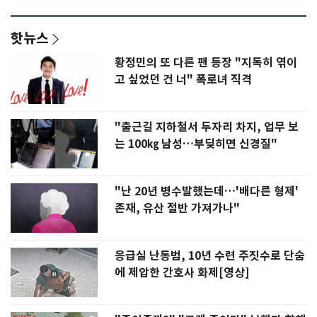
핫뉴스
황정민의 또 다른 팬 등장 "지독히 엮이
고 싶었던 건 너" 폭로녀 직격
"출근길 지하철서 두자리 차지, 업무 보
는 100㎏ 남성…부딪히면 신경질"
"난 20년 병수발했는데…'배다른 형제'
존재, 유산 절반 가져가나"
응급실 난동범, 10년 수련 주짓수로 단숨
에 제압한 간호사 화제[영상]