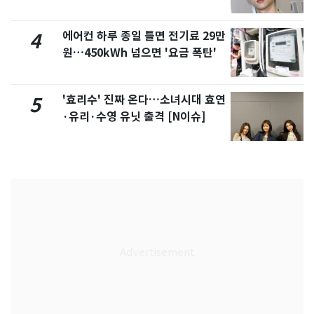
에어컨 하루 종일 틀면 전기료 29만
4
원…450kWh 넘으면 '요금 폭탄'
'효리수' 진짜 온다…소녀시대 효연
5
·유리·수영 유닛 출격 [N이슈]