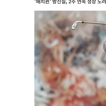
'매치퀸' 방신실, 2주 연속 정상 노