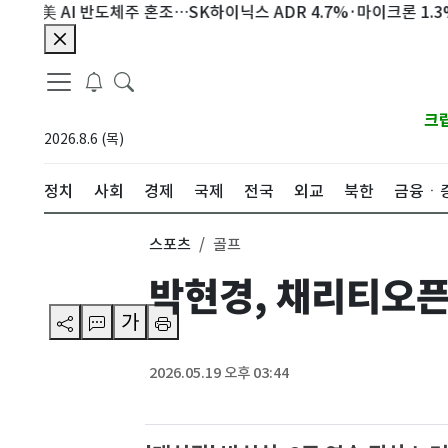
I 반도체주 혼조…SK하이닉스 ADR 4.7%·마이크론 1.3% 하락
크
2026.8.6 (목)
정치
사회
경제
국제
전국
외교
북한
금융ㆍ
스포츠
골프
박현경, 채리티오픈
가
2026.05.19 오후 03:44