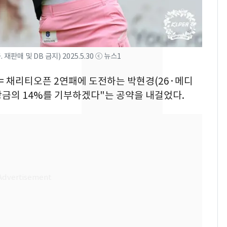
SK하이닉스 또 프리마
8
켓 하한가…달랑 11주
에 시초가 소동
판매 및 DB 금지) 2025.5.30 ⓒ 뉴스1
"캐리비안 베이 여자 탈
9
의실에 남자가 있어
= 채리티오픈 2연패에 도전하는 박현경(26·메디
요"…경찰 수사
상금의 14%를 기부하겠다"는 공약을 내걸었다.
전남광주통합특별시 정
10
무부시장 후보 백승주·
윤난실 지명