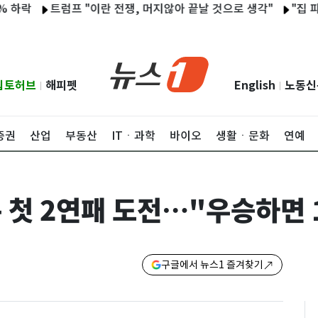
트럼프 "이란 전쟁, 머지않아 끝날 것으로 생각"
"집 파느니 아들
립토허브
해피펫
English
노동신
|
|
증권
산업
부동산
ITㆍ과학
바이오
생활ㆍ문화
연예
 첫 2연패 도전…"우승하면 
구글에서 뉴스1 즐겨찾기