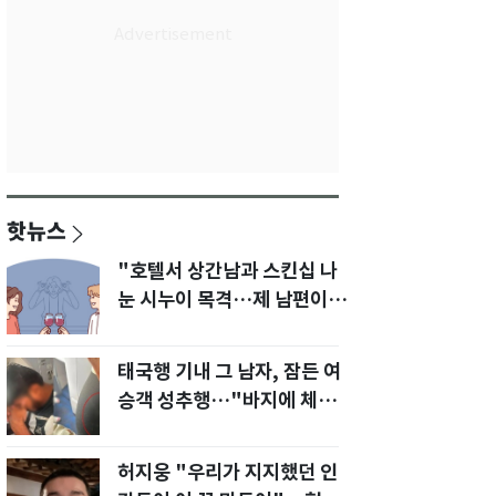
핫뉴스
"호텔서 상간남과 스킨십 나
눈 시누이 목격…제 남편이
입 다물라 하네요"
태국행 기내 그 남자, 잠든 여
승객 성추행…"바지에 체액
까지 묻었다"
허지웅 "우리가 지지했던 인