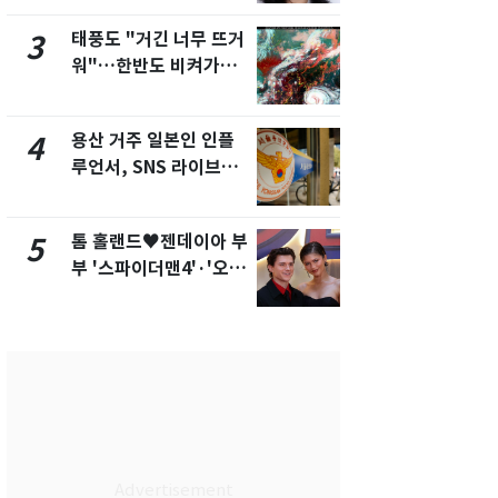
화제
태풍도 "거긴 너무 뜨거
SK하이닉스
3
8
워"…한반도 비켜가는
켓 하한가…
'돌핀'과 '찬홈'
에 시초가 
용산 거주 일본인 인플
"캐리비안 
4
9
루언서, SNS 라이브방
의실에 남자
송 도중 사망
요"…경찰 
톰 홀랜드♥젠데이아 부
전남광주통
5
10
부 '스파이더맨4'·'오디
무부시장 후
세이'로 극장 장악
윤난실 지명