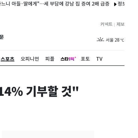
·딸에게"…세 부담에 강남 집 증여 2배 급증
정보석 "지인 추천 
커넥트
제보
|
제주
27
℃
문
서울
28
℃
부산
26
℃
스포츠
오피니언
피플
포토
TV
대구
26
℃
인천
28
℃
14% 기부할 것"
광주
25
℃
대전
26
℃
울산
24
℃
강릉
23
℃
제주
27
℃