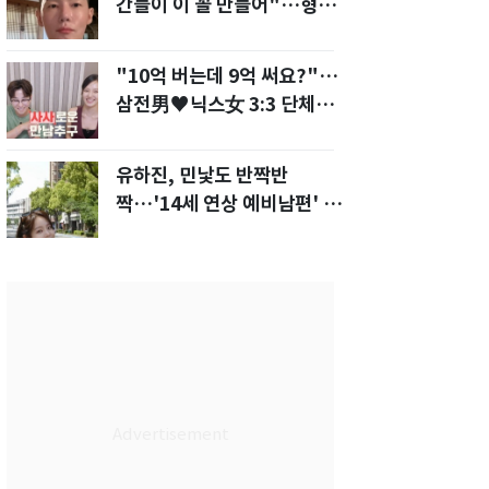
간들이 이 꼴 만들어"…형소
법 개정안에 발끈
"10억 버는데 9억 써요?"…
삼전男♥닉스女 3:3 단체소
개팅 예능 화제
유하진, 민낯도 반짝반
짝…'14세 연상 예비남편' 강
균성이 반한 청순 미모