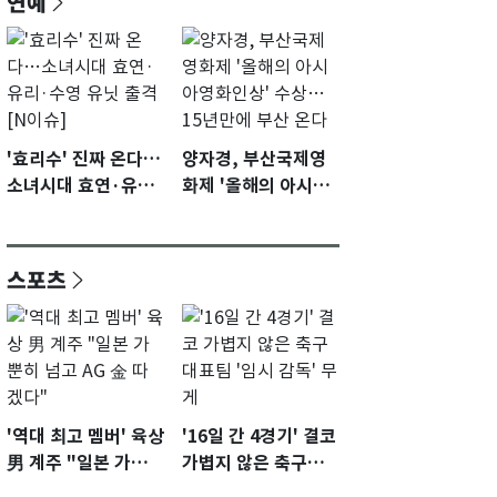
연예
'효리수' 진짜 온다…
양자경, 부산국제영
소녀시대 효연·유리·
화제 '올해의 아시아
수영 유닛 출격 [N이
영화인상' 수상…15
슈]
년만에 부산 온다
스포츠
'역대 최고 멤버' 육상
'16일 간 4경기' 결코
男 계주 "일본 가뿐히
가볍지 않은 축구대
넘고 AG 金 따겠다"
표팀 '임시 감독' 무게