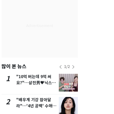
서울
28
℃
부산
26
℃
대구
26
℃
인천
28
℃
광주
25
℃
대전
26
℃
울산
24
℃
많이 본 뉴스
1
/
2
강릉
23
℃
"10억 버는데 9억 써
[단독]"이번
1
6
요?"…삼전男♥닉스女
현, 토스역
제주
27
℃
3:3 단체소개팅 예능 화
울 지하철에
제
새겼다
"배우계 기강 잡아달
펄펄 끓는 서
2
7
라"…'4년 공백' 수애,
돌파하나…한
SNS 오픈·프로필 공개
폭염[오늘날