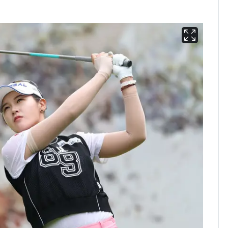
려
[단독]"이번 역은 신논
6
현, 토스역입니다"…서
울 지하철에 토스 이름
새겼다
펄펄 끓는 서울, 40도
7
돌파하나…한낮 39도
폭염[오늘날씨]