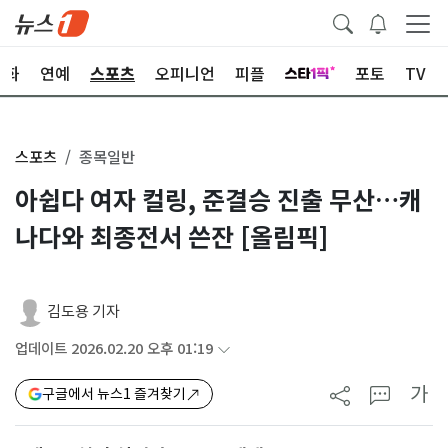
문화
연예
스포츠
오피니언
피플
포토
TV
스포츠
종목일반
아쉽다 여자 컬링, 준결승 진출 무산…캐
나다와 최종전서 쓴잔 [올림픽]
김도용 기자
업데이트 2026.02.20 오후 01:19
가
구글에서 뉴스1 즐겨찾기