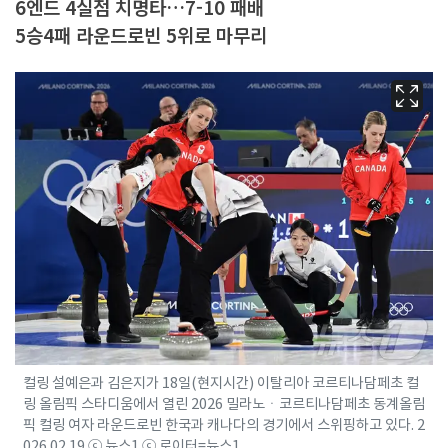
6엔드 4실점 치명타…7-10 패배
5승4패 라운드로빈 5위로 마무리
컬링 설예은과 김은지가 18일(현지시간) 이탈리아 코르티나담페초 컬
링 올림픽 스타디움에서 열린 2026 밀라노ㆍ코르티나담페초 동계올림
픽 컬링 여자 라운드로빈 한국과 캐나다의 경기에서 스위핑하고 있다. 2
026.02.19 ⓒ 뉴스1 ⓒ 로이터=뉴스1