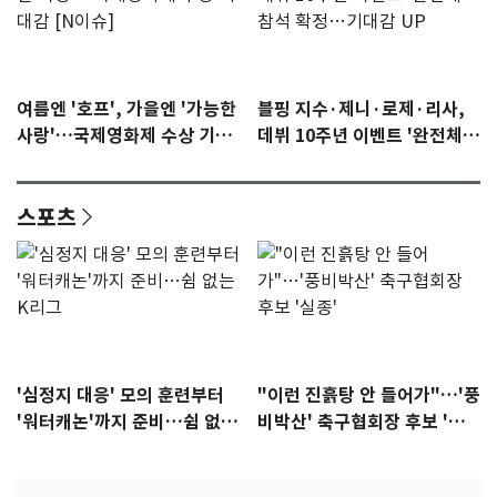
여름엔 '호프', 가을엔 '가능한
블핑 지수·제니·로제·리사,
사랑'…국제영화제 수상 기대
데뷔 10주년 이벤트 '완전체'
감 [N이슈]
참석 확정…기대감 UP
스포츠
'심정지 대응' 모의 훈련부터
"이런 진흙탕 안 들어가"…'풍
'워터캐논'까지 준비…쉼 없는
비박산' 축구협회장 후보 '실
K리그
종'