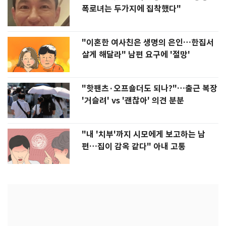
폭로녀는 두가지에 집착했다"
"이혼한 여사친은 생명의 은인…한집서
살게 해달라" 남편 요구에 '절망'
"핫팬츠·오프숄더도 되나?"…출근 복장
'거슬려' vs '괜찮아' 의견 분분
"내 '치부'까지 시모에게 보고하는 남
편…집이 감옥 같다" 아내 고통