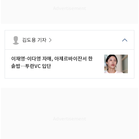
김도용 기자
이재영-이다영 자매, 아제르바이잔서 한
솥밥…투란VC 입단