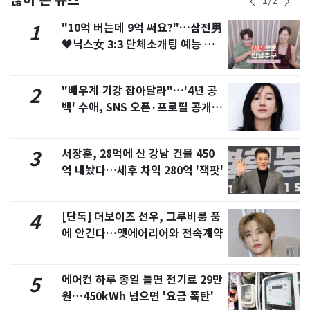
1
/
2
"10억 버는데 9억 써요?"…삼전男
1
♥닉스女 3:3 단체소개팅 예능 화
제
"배우계 기강 잡아달라"…'4년 공
2
백' 수애, SNS 오픈·프로필 공개
화제
서장훈, 28억에 산 강남 건물 450
3
억 내놨다…세후 차익 280억 '잭팟'
[단독] 더보이즈 선우, 그루비룸 품
4
에 안긴다…앳에어리어와 전속계약
에어컨 하루 종일 틀면 전기료 29만
5
원…450kWh 넘으면 '요금 폭탄'