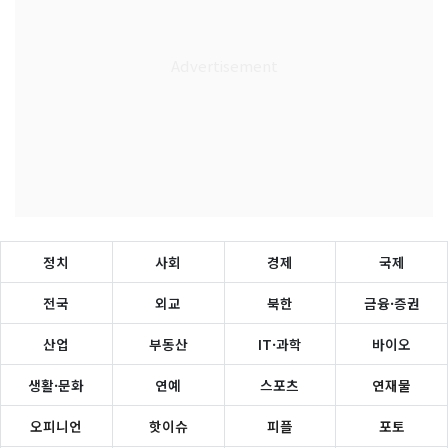
정치
사회
경제
국제
전국
외교
북한
금융·증권
산업
부동산
IT·과학
바이오
생활·문화
연예
스포츠
연재물
오피니언
핫이슈
피플
포토