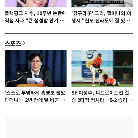
블랙핑크 지수, 10주년 논란에
'김구라子' 그리, 할머니외 여
직접 사과 "큰 섭섭함 안겨 미
행서 "친모 전라도에 잘 있
안"
어"…유튜브서 언급
스포츠
'스스로 투명하게 홍명보 뽑았
SF 이정후, 디트로이트전 결
다더니'…2년 만에 말 바꾼 이
승 2타점 적시타…5-2 승리 견
임생
인