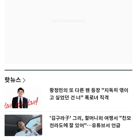
핫뉴스
황정민의 또 다른 팬 등장 "지독히 엮이
고 싶었던 건 너" 폭로녀 직격
'김구라子' 그리, 할머니외 여행서 "친모
전라도에 잘 있어"…유튜브서 언급