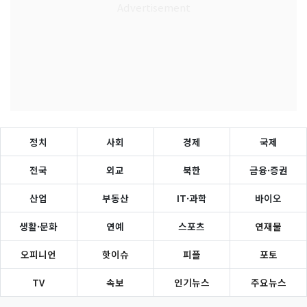
정치
사회
경제
국제
전국
외교
북한
금융·증권
산업
부동산
IT·과학
바이오
생활·문화
연예
스포츠
연재물
오피니언
핫이슈
피플
포토
TV
속보
인기뉴스
주요뉴스