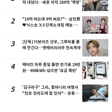
억 내놨다…세후 차익 280억 '잭팟'
"10억 버는데 9억 써요?"…삼전男
2
♥닉스女 3:3 단체소개팅 예능 화
제
[단독] 더보이즈 선우, 그루비룸 품
3
에 안긴다…앳에어리어와 전속계약
에어컨 하루 종일 틀면 전기료 29만
4
원…450kWh 넘으면 '요금 폭탄'
'김구라子' 그리, 할머니외 여행서
5
"친모 전라도에 잘 있어"…유튜브
서 언급