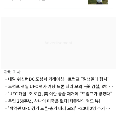
관련 기사
내달 워싱턴DC 도심서 카레이싱…트럼프 "일생일대 행사"
트럼프 생일 UFC 행사 겨냥 드론 테러 모의…美 검찰, 8명 기
소
'UFC 해설' 조 로건, 美 이란 공습 재개에 "트럼프가 망쳤다"
독립 250주년, 하나의 미국은 없다[최종일의 월드 뷰]
'백악관 UFC 경기 드론·총기 테러 모의'…20대 2명 추가 체
포