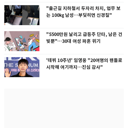
"출근길 지하철서 두자리 차지, 업무 보
는 100㎏ 남성…부딪히면 신경질"
"5500만원 날리고 급등주 단타, 남은 건
빚뿐"…30대 여성 파혼 위기
'데뷔 10주년' 임영웅 "20여명의 팬들로
시작해 여기까지…진심 감사"