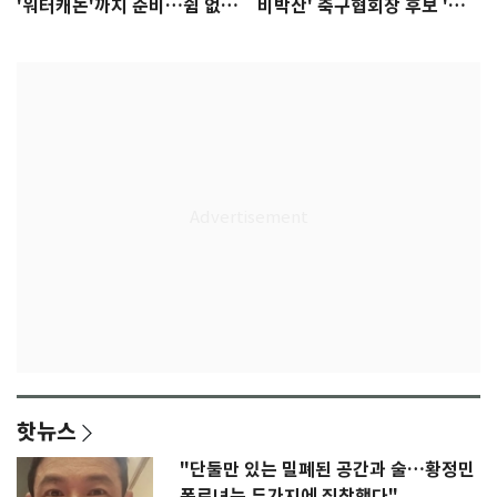
'워터캐논'까지 준비…쉼 없는
비박산' 축구협회장 후보 '실
K리그
종'
핫뉴스
"단둘만 있는 밀폐된 공간과 술…황정민
폭로녀는 두가지에 집착했다"