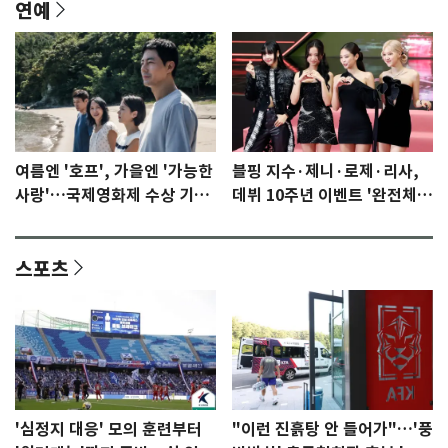
연예
여름엔 '호프', 가을엔 '가능한
블핑 지수·제니·로제·리사,
사랑'…국제영화제 수상 기대
데뷔 10주년 이벤트 '완전체'
감 [N이슈]
참석 확정…기대감 UP
스포츠
'심정지 대응' 모의 훈련부터
"이런 진흙탕 안 들어가"…'풍