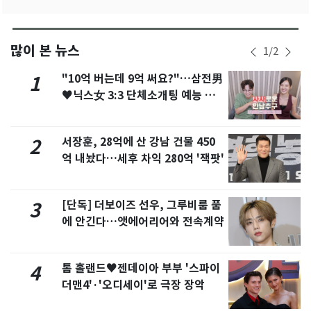
많이 본 뉴스
1
/
2
"10억 버는데 9억 써요?"…삼전男
1
♥닉스女 3:3 단체소개팅 예능 화
제
서장훈, 28억에 산 강남 건물 450
2
억 내놨다…세후 차익 280억 '잭팟'
[단독] 더보이즈 선우, 그루비룸 품
3
에 안긴다…앳에어리어와 전속계약
톰 홀랜드♥젠데이아 부부 '스파이
4
더맨4'·'오디세이'로 극장 장악