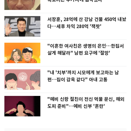
서장훈, 28억에 산 강남 건물 450억 내놨
다…세후 차익 280억 '잭팟'
"이혼한 여사친은 생명의 은인…한집서
살게 해달라" 남편 요구에 '절망'
"내 '치부'까지 시모에게 보고하는 남
편…집이 감옥 같다" 아내 고통
"예비 신랑 절친이 전신 먹물 문신, 해외
도피 준비"…예비 신부 '혼란'