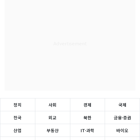
정치
사회
경제
국제
전국
외교
북한
금융·증권
산업
부동산
IT·과학
바이오