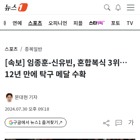
문화
연예
스포츠
오피니언
피플
포토
TV
스포츠
종목일반
[속보] 임종훈-신유빈, 혼합복식 3위…
12년 만에 탁구 메달 수확
문대현 기자
2024.07.30 오후 09:18
가
구글에서 뉴스1 즐겨찾기