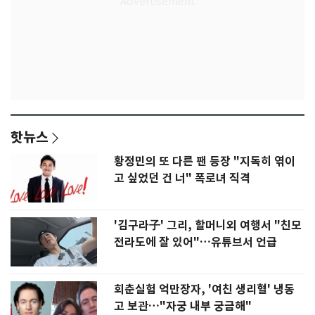
핫뉴스
황정민의 또 다른 팬 등장 "지독히 엮이
고 싶었던 건 너" 폭로녀 직격
'김구라子' 그리, 할머니외 여행서 "친모
전라도에 잘 있어"…유튜브서 언급
회춘실험 억만장자, '여친 생리혈' 냉동
고 보관…"자궁 내부 궁금해"