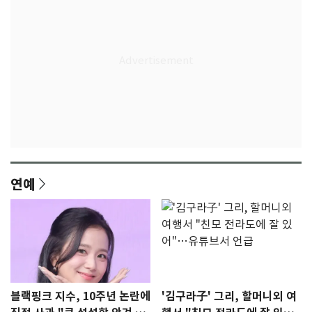
연예
블랙핑크 지수, 10주년 논란에
'김구라子' 그리, 할머니외 여