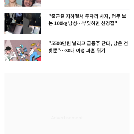
"출근길 지하철서 두자리 차지, 업무 보
는 100㎏ 남성…부딪히면 신경질"
"5500만원 날리고 급등주 단타, 남은 건
빚뿐"…30대 여성 파혼 위기