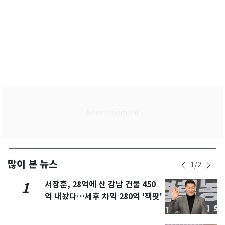
많이 본 뉴스
1
/
2
서장훈, 28억에 산 강남 건물 450
1
억 내놨다…세후 차익 280억 '잭팟'