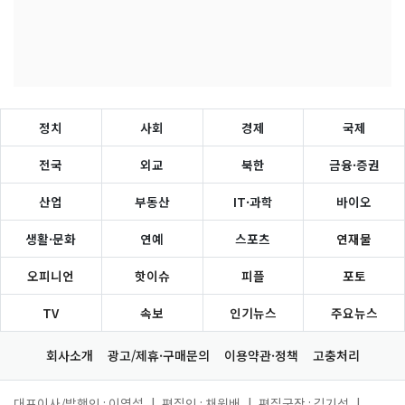
정치
사회
경제
국제
전국
외교
북한
금융·증권
산업
부동산
IT·과학
바이오
생활·문화
연예
스포츠
연재물
오피니언
핫이슈
피플
포토
TV
속보
인기뉴스
주요뉴스
회사소개
광고/제휴·구매문의
이용약관·정책
고충처리
대표이사/발행인 : 이영섭
|
편집인 : 채원배
|
편집국장 : 김기성
|