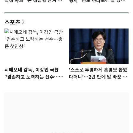
직접 사과 "큰 섭섭함 안겨 미
행서 "친모 전라도에 잘 있
안"
어"…유튜브서 언급
스포츠
시메오네 감독, 이강인 극찬
'스스로 투명하게 홍명보 뽑았
"겸손하고 노력하는 선수…좋
다더니'…2년 만에 말 바꾼 이
은 첫인상"
임생