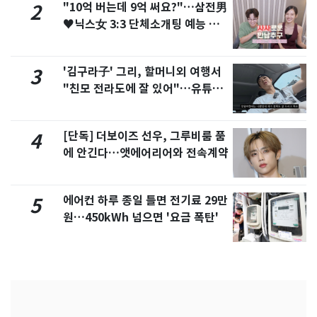
"10억 버는데 9억 써요?"…삼전男
2
♥닉스女 3:3 단체소개팅 예능 화
제
'김구라子' 그리, 할머니외 여행서
3
"친모 전라도에 잘 있어"…유튜브
서 언급
[단독] 더보이즈 선우, 그루비룸 품
4
에 안긴다…앳에어리어와 전속계약
에어컨 하루 종일 틀면 전기료 29만
5
원…450kWh 넘으면 '요금 폭탄'