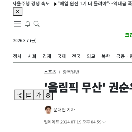
율주행 경쟁 속도
"매일 원전 1기 더 돌려야"…역대급 폭염에 전력
크
2026.8.7 (금)
정치
사회
경제
국제
전국
외교
북한
금융ㆍ
스포츠
종목일반
'올림픽 무산' 권
가
문대현 기자
업데이트 2024.07.19 오후 04:59