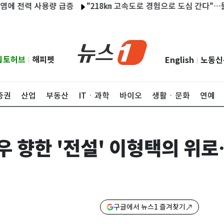
 사용량 급증
"218㎞ 고속도로 경험으로 도심 간다"…물류업계,
립토허브
해피펫
English
노동신
|
|
증권
산업
부동산
ITㆍ과학
바이오
생활ㆍ문화
연예
순우 향한 '전설' 이형택의 위
구글에서 뉴스1 즐겨찾기