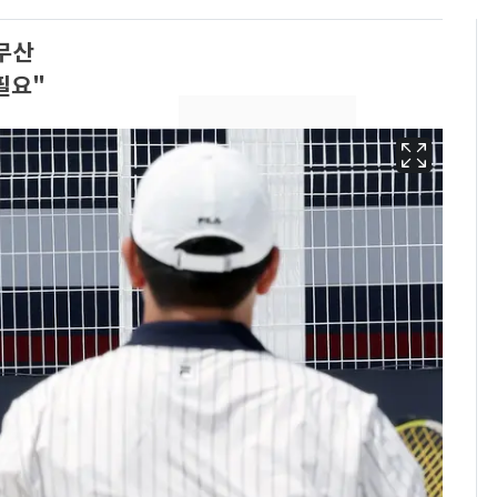
 무산
필요"
13호 태풍 '돌핀' 日오
6
키나와·가고시마현 접
근…26만명 대피령
"캐리비안 베이 여자 탈
7