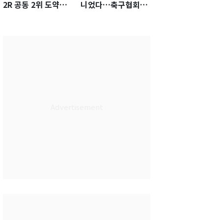
2R 공동 2위 도약…
니었다…축구협회장
통산 최다 21승 신기
출장에 부인 3회 동반
록 도전
'펑펑'