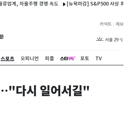
 자율주행 경쟁 속도
[뉴욕마감] S&P500 사상 최고…'고용 충격'
커넥트
제보
|
제주
28
℃
문
서울
29
℃
부산
28
℃
스포츠
오피니언
피플
포토
TV
대구
28
℃
인천
30
℃
로…"다시 일어서길"
광주
27
℃
대전
26
℃
울산
27
℃
강릉
26
℃
제주
28
℃