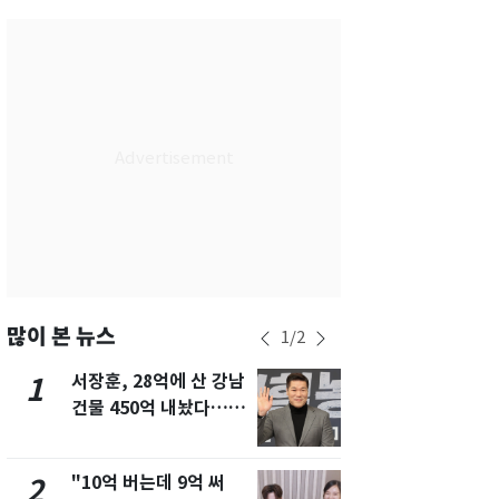
서울
29
℃
부산
28
℃
대구
28
℃
인천
30
℃
광주
27
℃
대전
26
℃
울산
27
℃
강릉
26
℃
많이 본 뉴스
1
/
2
제주
28
℃
서장훈, 28억에 산 강남
13호 태풍 '
1
6
건물 450억 내놨다…세
키나와·가고
후 차익 280억 '잭팟'
근…26만명
"10억 버는데 9억 써
"캐리비안 
2
7