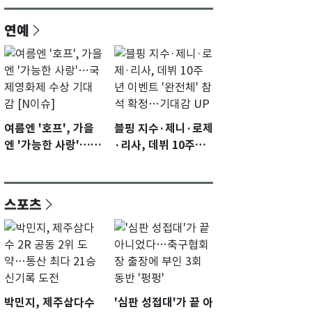
연예
여름엔 '호프', 가을
블핑 지수·제니·로제
엔 '가능한 사랑'…국
·리사, 데뷔 10주년
제영화제 수상 기대
이벤트 '완전체' 참석
감 [N이슈]
확정…기대감 UP
스포츠
박민지, 제주삼다수
'심판 성접대'가 끝 아