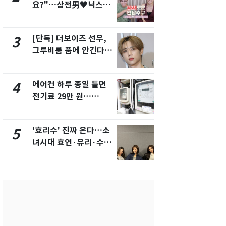
요?"…삼전男♥닉스女
의실에 남자
3:3 단체소개팅 예능 화
요"…경찰 
제
[단독] 더보이즈 선우,
[단독]중수
3
8
그루비룸 품에 안긴다…
수사관 경력
앳에어리어와 전속계약
진…법무사·
택' 유지
에어컨 하루 종일 틀면
전남광주 화
4
9
전기료 29만 원…
교통사고로 
450kWh 넘으면 '요금
지…6명 부
폭탄'
'효리수' 진짜 온다…소
축구협회, 
5
10
녀시대 효연·유리·수영
들 10여명 대
유닛 출격 [N이슈]
대' 의혹…
픽 예선 등