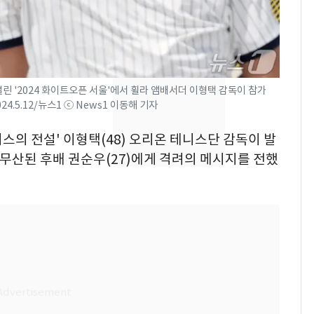
의실에 남자가 있어
요"…경찰 수사
[단독]중수청 가는 검찰
8
수사관 경력 합산 추
진…법무사·집행관 '혜
린 '2024 화이트오픈 서울'에서 휠라 앰배서더 이형택 감독이 참가
택' 유지
.5.12/뉴스1 ⓒ News1 이동해 기자
전남광주 화정역 인근서
9
교통사고로 40대 심정
니스의 전설' 이형택(48) 오리온 테니스단 감독이 발
지…6명 부상
 무산된 후배 권순우(27)에게 격려의 메시지를 전했
축구협회, 외국인 심판
10
들 10여명 대상 '성 접
대' 의혹…월드컵·올림
픽 예선 등