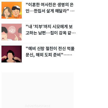
"이혼한 여사친은 생명의 은
인…한집서 살게 해달라" 남
편 요구에 '절망'
"내 '치부'까지 시모에게 보
고하는 남편…집이 감옥 같
다" 아내 고통
"예비 신랑 절친이 전신 먹물
문신, 해외 도피 준비"…예비
신부 '혼란'