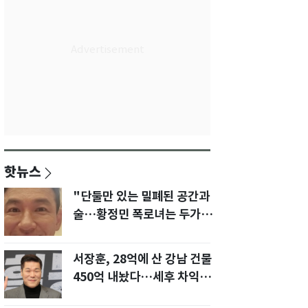
핫뉴스
"단둘만 있는 밀폐된 공간과
술…황정민 폭로녀는 두가지
에 집착했다"
서장훈, 28억에 산 강남 건물
450억 내놨다…세후 차익
280억 '잭팟'