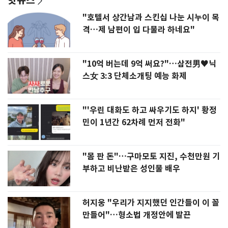
"호텔서 상간남과 스킨십 나눈 시누이 목
격…제 남편이 입 다물라 하네요"
"10억 버는데 9억 써요?"…삼전男♥닉
스女 3:3 단체소개팅 예능 화제
"'우린 대화도 하고 싸우기도 하지' 황정
민이 1년간 62차례 먼저 전화"
"몸 판 돈"…구마모토 지진, 수천만원 기
부하고 비난받은 성인물 배우
허지웅 "우리가 지지했던 인간들이 이 꼴
만들어"…형소법 개정안에 발끈