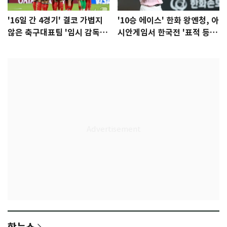
'16일 간 4경기' 결코 가볍지
'10승 에이스' 한화 왕옌청, 아
않은 축구대표팀 '임시 감독'
시안게임서 한국전 '표적 등
무게
판' 가능성
핫뉴스