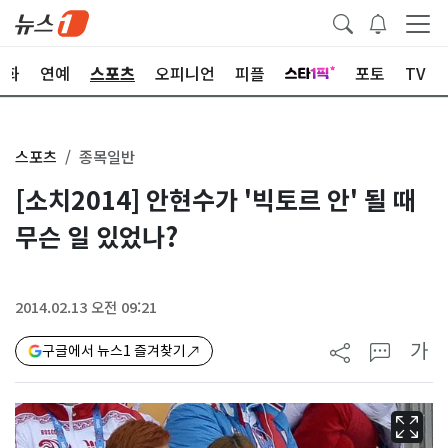
문화
연예
스포츠
오피니언
피플
포토
TV
스포츠
종목일반
[소치2014] 안현수가 '빅토르 안' 될 때
무슨 일 있었나?
2014.02.13 오전 09:21
가
구글에서 뉴스1 즐겨찾기