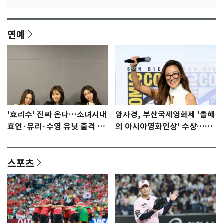
연예
'효리수' 진짜 온다…소녀시대
양자경, 부산국제영화제 '올해
효연·유리·수영 유닛 출격 [N
의 아시아영화인상' 수상…15
이슈]
년만에 부산 온다
스포츠