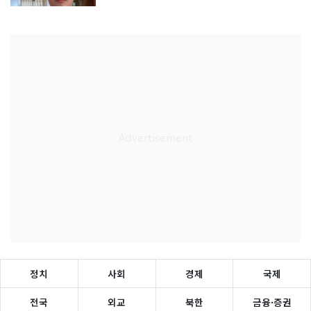
정치
사회
경제
국제
전국
외교
북한
금융·증권