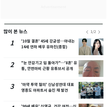
많이 본 뉴스
1
/
2
'10월 결혼' 45세 강균성…아내는
1
14세 연하 배우 유하진(종합)
"눈 안감기고 입 돌아가"…'8혼' 유
2
퉁, 안면마비 근황 유튜브서 공개
'마약 투약 혐의' 신남성연대 대표
3
영종도 아파트서 숨진 채 발견
'99세 배우' 신영균, 건강 여전…신