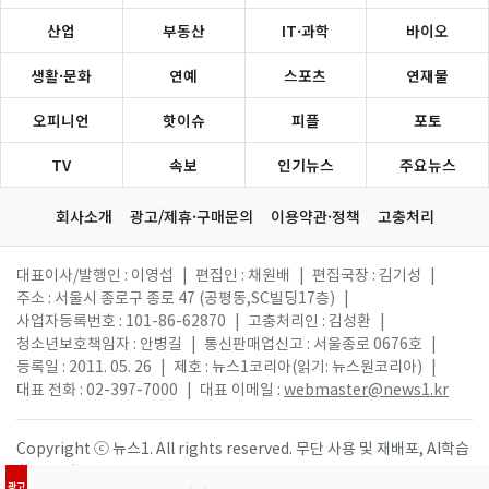
산업
부동산
IT·과학
바이오
생활·문화
연예
스포츠
연재물
오피니언
핫이슈
피플
포토
TV
속보
인기뉴스
주요뉴스
회사소개
광고/제휴·구매문의
이용약관·정책
고충처리
대표이사/발행인 : 이영섭
|
편집인 : 채원배
|
편집국장 : 김기성
|
주소 : 서울시 종로구 종로 47 (공평동,SC빌딩17층)
|
사업자등록번호 : 101-86-62870
|
고충처리인 : 김성환
|
청소년보호책임자 : 안병길
|
통신판매업신고 : 서울종로 0676호
|
등록일 : 2011. 05. 26
|
제호 : 뉴스1코리아(읽기: 뉴스원코리아)
|
대표 전화 : 02-397-7000
|
대표 이메일 :
webmaster@news1.kr
Copyright ⓒ 뉴스1. All rights reserved. 무단 사용 및 재배포, AI학습
활용 금지.
광고