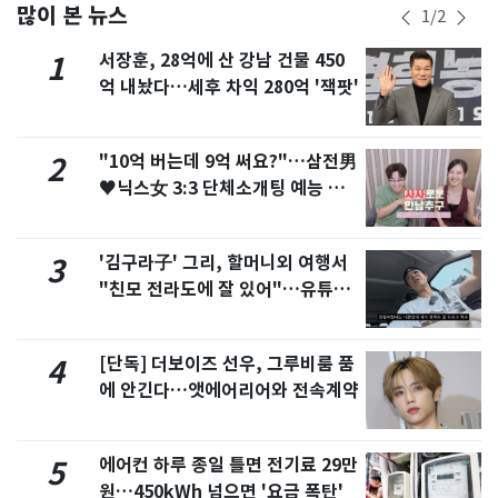
많이 본 뉴스
1
/
2
서장훈, 28억에 산 강남 건물 450
1
억 내놨다…세후 차익 280억 '잭팟'
"10억 버는데 9억 써요?"…삼전男
2
♥닉스女 3:3 단체소개팅 예능 화
제
'김구라子' 그리, 할머니외 여행서
3
"친모 전라도에 잘 있어"…유튜브
서 언급
[단독] 더보이즈 선우, 그루비룸 품
4
에 안긴다…앳에어리어와 전속계약
에어컨 하루 종일 틀면 전기료 29만
5
원…450kWh 넘으면 '요금 폭탄'