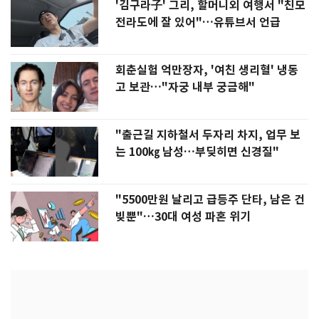
'김구라子' 그리, 할머니외 여행서 "친모
전라도에 잘 있어"…유튜브서 언급
회춘실험 억만장자, '여친 생리혈' 냉동
고 보관…"자궁 내부 궁금해"
"출근길 지하철서 두자리 차지, 업무 보
는 100㎏ 남성…부딪히면 신경질"
"5500만원 날리고 급등주 단타, 남은 건
빚뿐"…30대 여성 파혼 위기