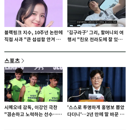
블랙핑크 지수, 10주년 논란에
'김구라子' 그리, 할머니외 여
직접 사과 "큰 섭섭함 안겨 미
행서 "친모 전라도에 잘 있
안"
어"…유튜브서 언급
스포츠
시메오네 감독, 이강인 극찬
'스스로 투명하게 홍명보 뽑았
"겸손하고 노력하는 선수…좋
다더니'…2년 만에 말 바꾼 이
은 첫인상"
임생