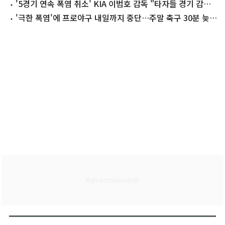
'5경기 연속 폭염 취소' KIA 이범호 감독 "타자들 경기 감각
걱정"
'극한 폭염'에 프로야구 내일까지 중단…주말 축구 30분 늦춰
(종합)