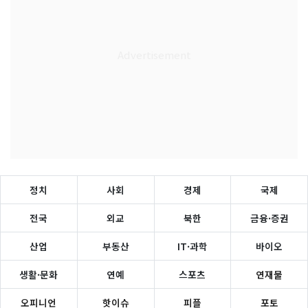
정치
사회
경제
국제
전국
외교
북한
금융·증권
산업
부동산
IT·과학
바이오
생활·문화
연예
스포츠
연재물
오피니언
핫이슈
피플
포토