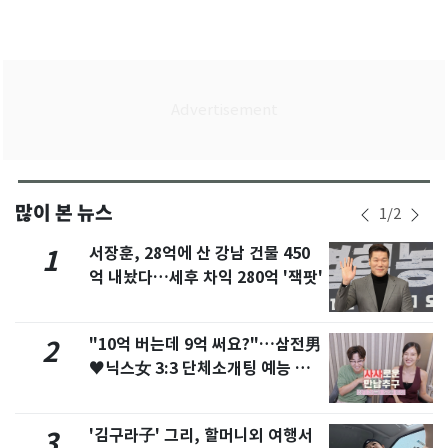
많이 본 뉴스
1
/
2
서장훈, 28억에 산 강남 건물 450
1
억 내놨다…세후 차익 280억 '잭팟'
"10억 버는데 9억 써요?"…삼전男
2
♥닉스女 3:3 단체소개팅 예능 화
제
'김구라子' 그리, 할머니외 여행서
3