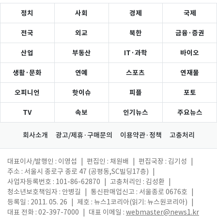
정치
사회
경제
국제
전국
외교
북한
금융·증권
산업
부동산
IT·과학
바이오
생활·문화
연예
스포츠
연재물
오피니언
핫이슈
피플
포토
TV
속보
인기뉴스
주요뉴스
회사소개
광고/제휴·구매문의
이용약관·정책
고충처리
대표이사/발행인 : 이영섭
|
편집인 : 채원배
|
편집국장 : 김기성
|
주소 : 서울시 종로구 종로 47 (공평동,SC빌딩17층)
|
사업자등록번호 : 101-86-62870
|
고충처리인 : 김성환
|
청소년보호책임자 : 안병길
|
통신판매업신고 : 서울종로 0676호
|
등록일 : 2011. 05. 26
|
제호 : 뉴스1코리아(읽기: 뉴스원코리아)
|
대표 전화 : 02-397-7000
|
대표 이메일 :
webmaster@news1.kr