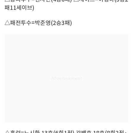
패11세이브)
△패전투수=박준영(2승3패)
△홈런=노시환 13호(6회1점) 강백호 18호(8회2점·