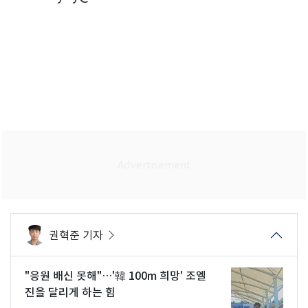
권혁준 기자
"응원 배신 못해"…'韓 100m 희망' 조엘
진을 달리게 하는 힘