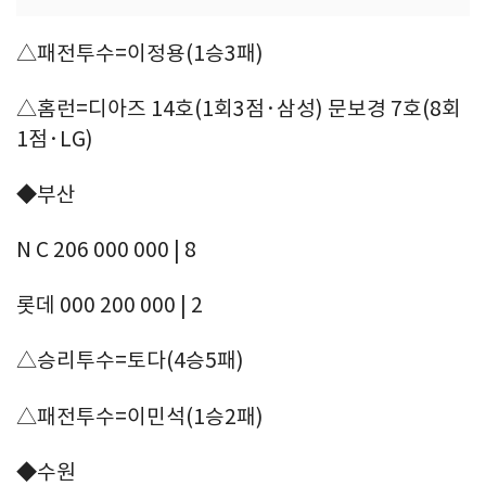
△패전투수=이정용(1승3패)
△홈런=디아즈 14호(1회3점·삼성) 문보경 7호(8회
1점·LG)
◆부산
N C 206 000 000 | 8
롯데 000 200 000 | 2
△승리투수=토다(4승5패)
△패전투수=이민석(1승2패)
◆수원