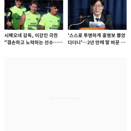
시메오네 감독, 이강인 극찬
'스스로 투명하게 홍명보 뽑았
"겸손하고 노력하는 선수…좋
다더니'…2년 만에 말 바꾼 이
은 첫인상"
임생