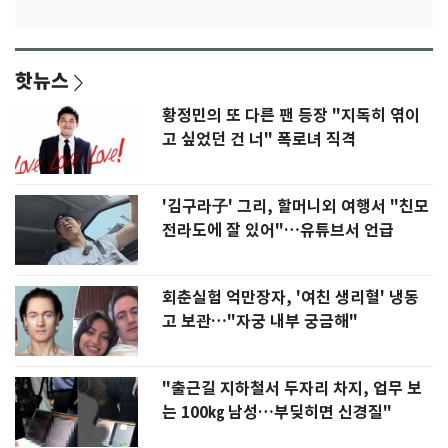
핫뉴스
황정민의 또 다른 팬 등장 "지독히 엮이
고 싶었던 건 너" 폭로녀 직격
'김구라子' 그리, 할머니외 여행서 "친모
전라도에 잘 있어"…유튜브서 언급
회춘실험 억만장자, '여친 생리혈' 냉동
고 보관…"자궁 내부 궁금해"
"출근길 지하철서 두자리 차지, 업무 보
는 100㎏ 남성…부딪히면 신경질"