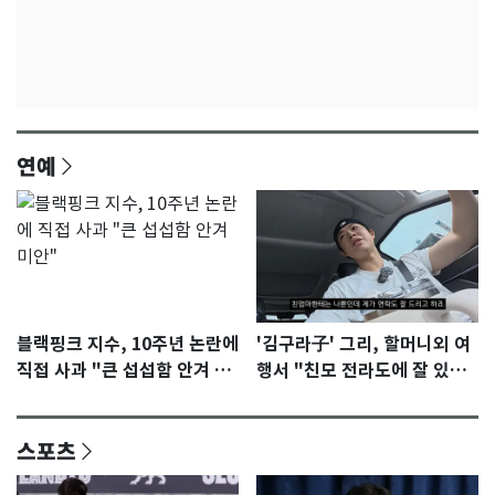
연예
블랙핑크 지수, 10주년 논란에
'김구라子' 그리, 할머니외 여
직접 사과 "큰 섭섭함 안겨 미
행서 "친모 전라도에 잘 있
안"
어"…유튜브서 언급
스포츠