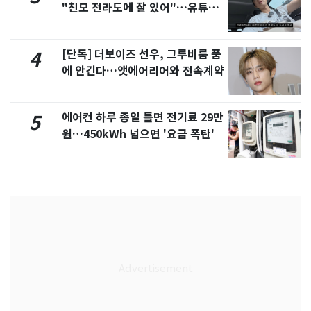
"친모 전라도에 잘 있어"…유튜브
서 언급
[단독] 더보이즈 선우, 그루비룸 품
4
에 안긴다…앳에어리어와 전속계약
에어컨 하루 종일 틀면 전기료 29만
5
원…450kWh 넘으면 '요금 폭탄'