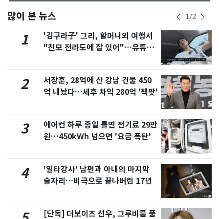
많이 본 뉴스
1
/
2
'김구라子' 그리, 할머니외 여행서
1
"친모 전라도에 잘 있어"…유튜브
서 언급
서장훈, 28억에 산 강남 건물 450
2
억 내놨다…세후 차익 280억 '잭팟'
에어컨 하루 종일 틀면 전기료 29만
3
원…450kWh 넘으면 '요금 폭탄'
'일타강사' 남편과 아내의 마지막
4
술자리…비극으로 끝나버린 17년
[단독] 더보이즈 선우, 그루비룸 품
5