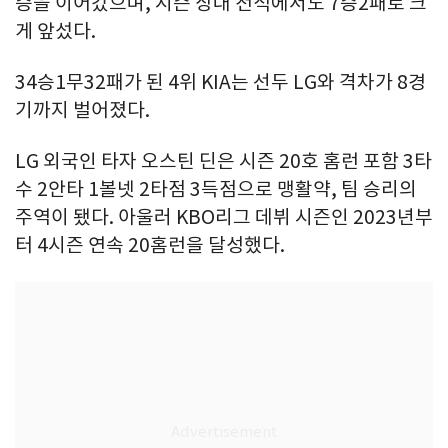
승을 이어갔으며, 시즌 상대 전적에서도 7승2패로 크
게 앞섰다.
34승1무32패가 된 4위 KIA는 선두 LG와 격차가 8경
기까지 벌어졌다.
LG 외국인 타자 오스틴 딘은 시즌 20호 홈런 포함 3타
수 2안타 1볼넷 2타점 3득점으로 맹활약, 팀 승리의
주역이 됐다. 아울러 KBO리그 데뷔 시즌인 2023년부
터 4시즌 연속 20홈런을 달성했다.