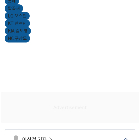
롯데
탈꼴찌
LG 오스틴
KT 안현민
KIA 김도영
NC 구창모
이상철 기자