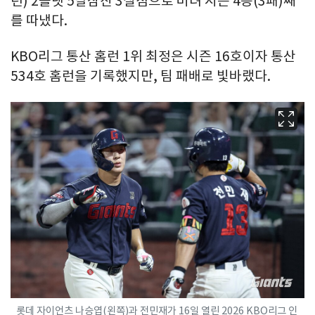
런) 2볼넷 5탈삼진 3실점으로 버텨 시즌 4승(3패)째
를 따냈다.
KBO리그 통산 홈런 1위 최정은 시즌 16호이자 통산
534호 홈런을 기록했지만, 팀 패배로 빛바랬다.
롯데 자이언츠 나승엽(왼쪽)과 전민재가 16일 열린 2026 KBO리그 인