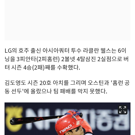
LG의 호주 출신 아시아쿼터 투수 라클란 웰스는 6이
닝을 3피안타(2피홈런) 2볼넷 4탈삼진 2실점으로 버
텨 시즌 4승(2패)째를 수확했다.
김도영도 시즌 20호 아치를 그리며 오스틴과 '홈런 공
동 선두'에 올랐으나 팀 패배를 막지 못했다.