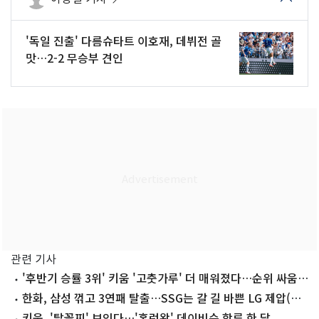
'독일 진출' 다름슈타트 이호재, 데뷔전 골
맛…2-2 무승부 견인
관련 기사
'후반기 승률 3위' 키움 '고춧가루' 더 매워졌다…순위 싸움
변수 주목
한화, 삼성 꺾고 3연패 탈출…SSG는 갈 길 바쁜 LG 제압(종
합)
키움, '탈꼴찌' 보인다…'홈런왕' 데이비슨 합류 한 달