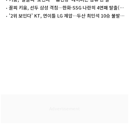
꼴찌 키움, 선두 삼성 격침…한화·SSG 나란히 4연패 탈출(종
합)
'2위 보인다' KT, 연이틀 LG 제압…두산 최민석 10승 불발
(종합)