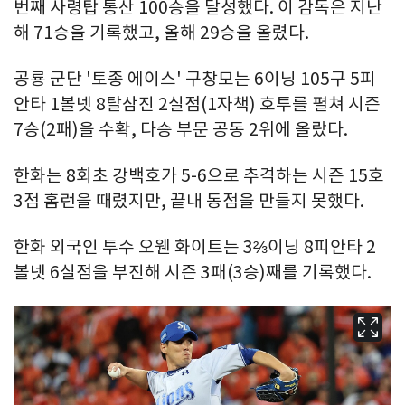
번째 사령탑 통산 100승을 달성했다. 이 감독은 지난
해 71승을 기록했고, 올해 29승을 올렸다.
공룡 군단 '토종 에이스' 구창모는 6이닝 105구 5피
안타 1볼넷 8탈삼진 2실점(1자책) 호투를 펼쳐 시즌
7승(2패)을 수확, 다승 부문 공동 2위에 올랐다.
한화는 8회초 강백호가 5-6으로 추격하는 시즌 15호
3점 홈런을 때렸지만, 끝내 동점을 만들지 못했다.
한화 외국인 투수 오웬 화이트는 3⅔이닝 8피안타 2
볼넷 6실점을 부진해 시즌 3패(3승)째를 기록했다.