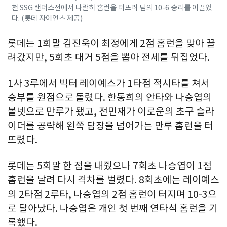
천 SSG 랜더스전에서 나란히 홈런을 터뜨려 팀의 10-6 승리를 이끌었
다. (롯데 자이언츠 제공)
롯데는 1회말 김진욱이 최정에게 2점 홈런을 맞아 끌
려갔지만, 5회초 대거 5점을 뽑아 전세를 뒤집었다.
1사 3루에서 빅터 레이예스가 1타점 적시타를 쳐서
승부를 원점으로 돌렸다. 한동희의 안타와 나승엽의
볼넷으로 만루가 됐고, 전민재가 이로운의 초구 슬라
이더를 공략해 왼쪽 담장을 넘어가는 만루 홈런을 터
뜨렸다.
롯데는 5회말 한 점을 내줬으나 7회초 나승엽이 1점
홈런을 날려 다시 격차를 벌렸다. 8회초에는 레이예스
의 2타점 2루타, 나승엽의 2점 홈런이 터지며 10-3으
로 달아났다. 나승엽은 개인 첫 번째 연타석 홈런을 기
록했다.