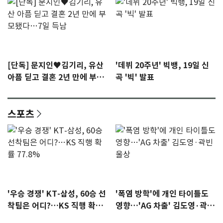
[단독] 문지인♥김기리, 유산
'데뷔 20주년' 빅뱅, 19일 신
아픔 딛고 결혼 2년 만에 부모
곡 '빅' 발표
됐다…7일 득남
스포츠
'우승 경쟁' KT-삼성, 60승 선
'폭염 방학'에 개인 타이틀도
착팀은 어디?…KS 직행 확률
영향…'AG 차출' 김도영·곽빈
77.8%
울상