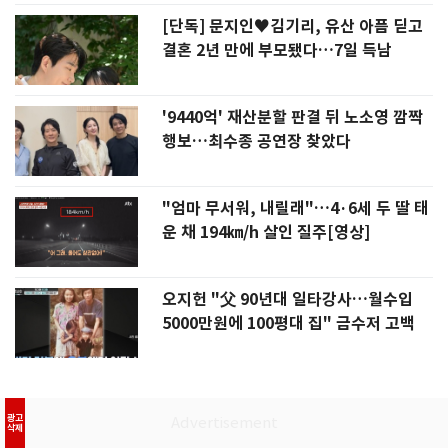
[단독] 문지인♥김기리, 유산 아픔 딛고
결혼 2년 만에 부모됐다…7일 득남
'9440억' 재산분할 판결 뒤 노소영 깜짝
행보…최수종 공연장 찾았다
"엄마 무서워, 내릴래"…4·6세 두 딸 태
운 채 194㎞/h 살인 질주[영상]
오지헌 "父 90년대 일타강사…월수입
5000만원에 100평대 집" 금수저 고백
광고
삭제