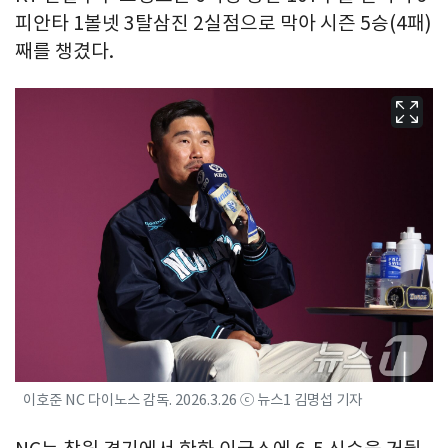
피안타 1볼넷 3탈삼진 2실점으로 막아 시즌 5승(4패)
째를 챙겼다.
이호준 NC 다이노스 감독. 2026.3.26 ⓒ 뉴스1 김명섭 기자