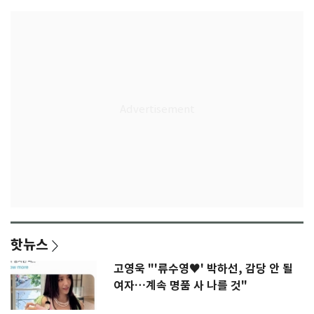
핫뉴스
고영욱 "'류수영♥' 박하선, 감당 안 될
여자…계속 명품 사 나를 것"