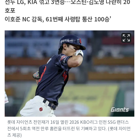
선두 LG, KIA 꺾고 3연승…오스틴·김도영 나란히 20
호포
이호준 NC 감독, 61번째 사령탑 통산 100승'
롯데 자이언츠 전민재가 16일 열린 2026 KBO리그 인천 SSG 랜더스
전에서 5회초 역전 만루 홈런을 터뜨린 뒤 기뻐하고 있다. (롯데 자이언
츠 제공)