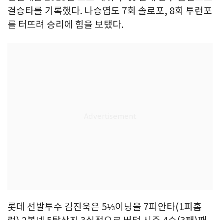
결승타를 기록했다. 나승엽도 7회 솔로포, 8회 투런포
를 터뜨려 승리에 힘을 보탰다.
롯데 선발투수 김진욱은 5⅓이닝을 7피안타(1피홈