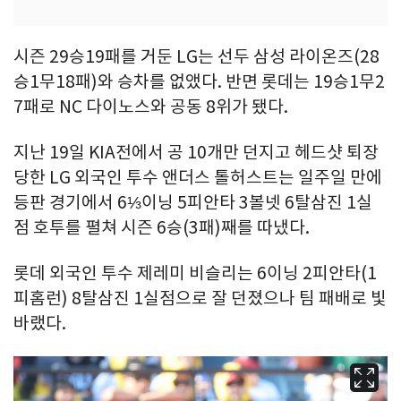
시즌 29승19패를 거둔 LG는 선두 삼성 라이온즈(28
승1무18패)와 승차를 없앴다. 반면 롯데는 19승1무2
7패로 NC 다이노스와 공동 8위가 됐다.
지난 19일 KIA전에서 공 10개만 던지고 헤드샷 퇴장
당한 LG 외국인 투수 앤더스 톨허스트는 일주일 만에
등판 경기에서 6⅓이닝 5피안타 3볼넷 6탈삼진 1실
점 호투를 펼쳐 시즌 6승(3패)째를 따냈다.
롯데 외국인 투수 제레미 비슬리는 6이닝 2피안타(1
피홈런) 8탈삼진 1실점으로 잘 던졌으나 팀 패배로 빛
바랬다.