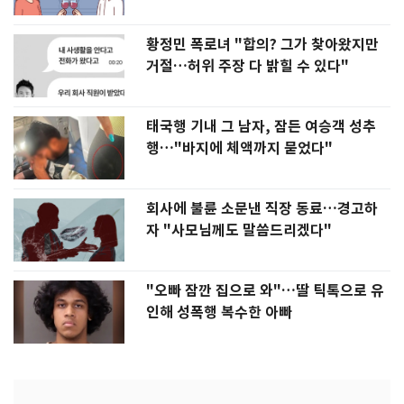
황정민 폭로녀 "합의? 그가 찾아왔지만
거절…허위 주장 다 밝힐 수 있다"
태국행 기내 그 남자, 잠든 여승객 성추
행…"바지에 체액까지 묻었다"
회사에 불륜 소문낸 직장 동료…경고하
자 "사모님께도 말씀드리겠다"
"오빠 잠깐 집으로 와"…딸 틱톡으로 유
인해 성폭행 복수한 아빠