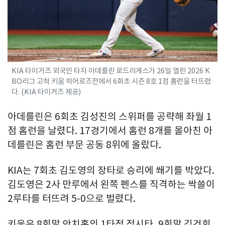
KIA 타이거즈 외국인 타자 아데를린 로드리게스가 26일 열린 2026 K
BO리그 고척 키움 히어로즈전에서 6회초 시즌 8호 1점 홈런을 터뜨렸
다. (KIA 타이거즈 제공)
아데를린은 6회초 김성진의 스위퍼를 공략해 좌월 1
점 홈런을 날렸다. 17경기에서 홈런 8개를 몰아친 아
데를린은 홈런 부문 공동 8위에 올랐다.
KIA는 7회초 김도영의 장타로 승리에 쐐기를 박았다.
김도영은 2사 만루에서 왼쪽 펜스를 직격하는 싹쓸이
2루타를 터뜨려 5-0으로 벌렸다.
키움은 8회말 안치홍의 1타점 적시타, 9회말 김건희