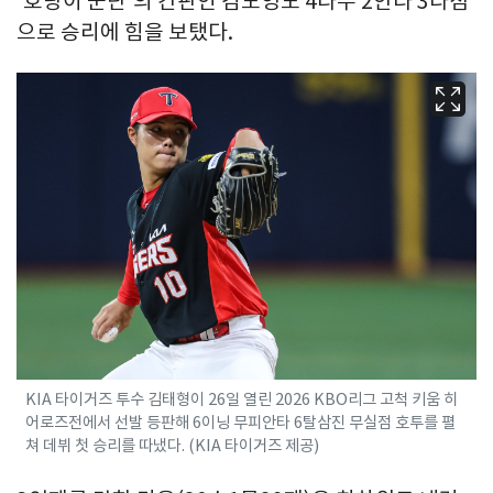
'호랑이 군단'의 간판인 김도영도 4타수 2안타 3타점
으로 승리에 힘을 보탰다.
KIA 타이거즈 투수 김태형이 26일 열린 2026 KBO리그 고척 키움 히
어로즈전에서 선발 등판해 6이닝 무피안타 6탈삼진 무실점 호투를 펼
쳐 데뷔 첫 승리를 따냈다. (KIA 타이거즈 제공)