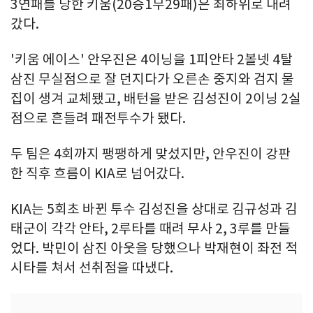
3연패를 당한 키움(20승1무29패)은 최하위로 내려
갔다.
'키움 에이스' 안우진은 4이닝을 1피안타 2볼넷 4탈
삼진 무실점으로 잘 던지다가 오른손 중지와 검지 물
집이 생겨 교체됐고, 배턴을 받은 김성진이 2이닝 2실
점으로 흔들려 패전투수가 됐다.
두 팀은 4회까지 팽팽하게 맞섰지만, 안우진이 강판
한 직후 흐름이 KIA로 넘어갔다.
KIA는 5회초 바뀐 투수 김성진을 상대로 김규성과 김
태군이 각각 안타, 2루타를 때려 무사 2, 3루를 만들
었다. 박민이 삼진 아웃을 당했으나 박재현이 좌전 적
시타를 쳐서 선취점을 따냈다.