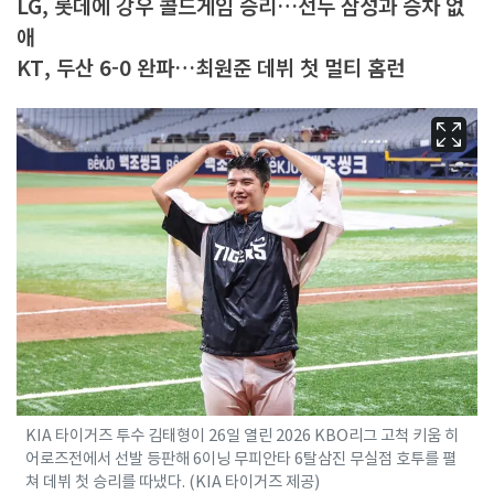
LG, 롯데에 강우 콜드게임 승리…선두 삼성과 승차 없
애
KT, 두산 6-0 완파…최원준 데뷔 첫 멀티 홈런
KIA 타이거즈 투수 김태형이 26일 열린 2026 KBO리그 고척 키움 히
어로즈전에서 선발 등판해 6이닝 무피안타 6탈삼진 무실점 호투를 펼
쳐 데뷔 첫 승리를 따냈다. (KIA 타이거즈 제공)