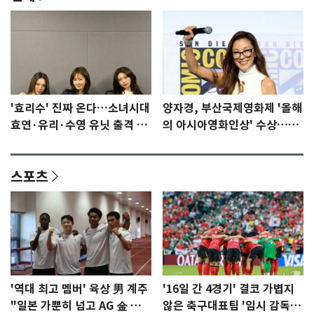
'효리수' 진짜 온다…소녀시대
양자경, 부산국제영화제 '올해
효연·유리·수영 유닛 출격 [N
의 아시아영화인상' 수상…15
이슈]
년만에 부산 온다
스포츠
'역대 최고 멤버' 육상 男 계주
'16일 간 4경기' 결코 가볍지
"일본 가뿐히 넘고 AG 金 따겠
않은 축구대표팀 '임시 감독'