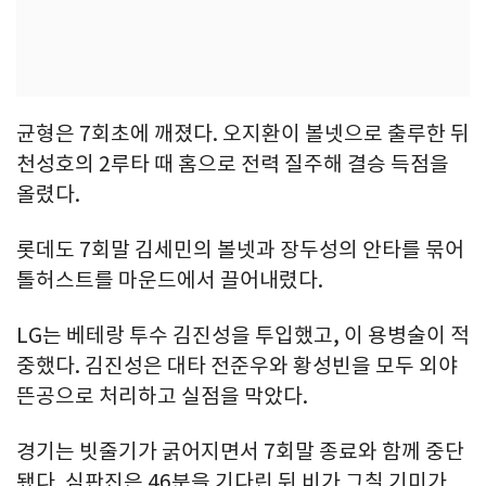
균형은 7회초에 깨졌다. 오지환이 볼넷으로 출루한 뒤
천성호의 2루타 때 홈으로 전력 질주해 결승 득점을
올렸다.
롯데도 7회말 김세민의 볼넷과 장두성의 안타를 묶어
톨허스트를 마운드에서 끌어내렸다.
LG는 베테랑 투수 김진성을 투입했고, 이 용병술이 적
중했다. 김진성은 대타 전준우와 황성빈을 모두 외야
뜬공으로 처리하고 실점을 막았다.
경기는 빗줄기가 굵어지면서 7회말 종료와 함께 중단
됐다. 심판진은 46분을 기다린 뒤 비가 그칠 기미가