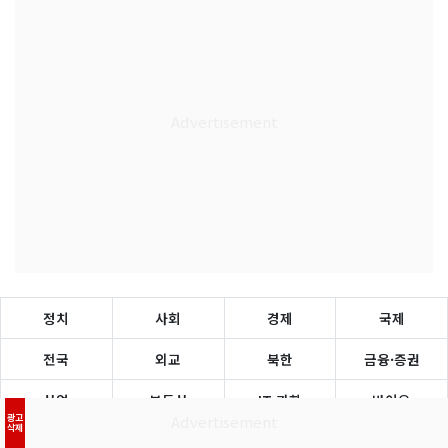
정치
사회
경제
국제
전국
외교
북한
금융·증권
산업
부동산
IT·과학
바이오
광고
삭제
생활·문화
연예
스포츠
연재물