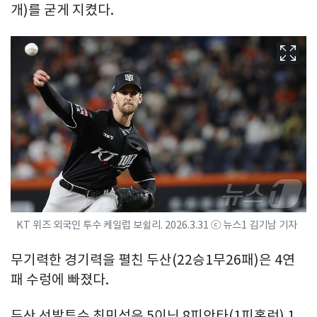
개)를 굳게 지켰다.
KT 위즈 외국인 투수 케일럽 보쉴리. 2026.3.31 ⓒ 뉴스1 김기남 기자
무기력한 경기력을 펼친 두산(22승1무26패)은 4연
패 수렁에 빠졌다.
두산 선발투수 최민석은 5이닝 8피안타(1피홈런) 1