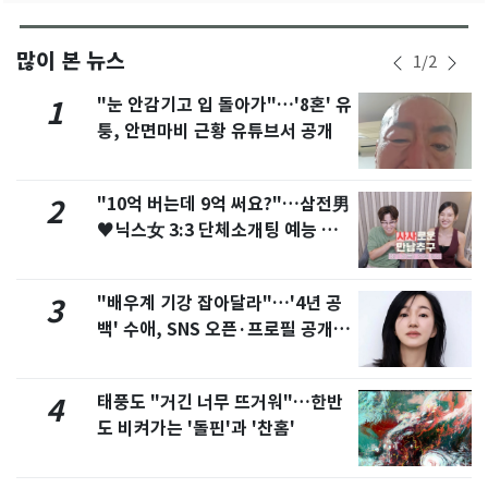
많이 본 뉴스
1
/
2
"눈 안감기고 입 돌아가"…'8혼' 유
1
퉁, 안면마비 근황 유튜브서 공개
"10억 버는데 9억 써요?"…삼전男
2
♥닉스女 3:3 단체소개팅 예능 화
제
"배우계 기강 잡아달라"…'4년 공
3
백' 수애, SNS 오픈·프로필 공개
화제
태풍도 "거긴 너무 뜨거워"…한반
4
도 비켜가는 '돌핀'과 '찬홈'