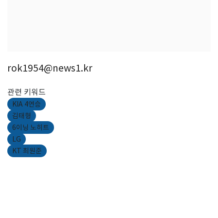
rok1954@news1.kr
관련 키워드
KIA 4연승
김태형
6이닝 노히트
LG
KT 최원준