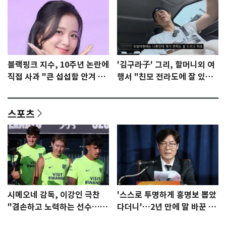
블랙핑크 지수, 10주년 논란에
'김구라子' 그리, 할머니외 여
직접 사과 "큰 섭섭함 안겨 미
행서 "친모 전라도에 잘 있
안"
어"…유튜브서 언급
스포츠
시메오네 감독, 이강인 극찬
'스스로 투명하게 홍명보 뽑았
"겸손하고 노력하는 선수…좋
다더니'…2년 만에 말 바꾼 이
은 첫인상"
임생