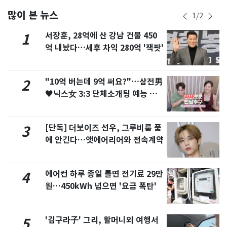
많이 본 뉴스
1
/
2
서장훈, 28억에 산 강남 건물 450
1
억 내놨다…세후 차익 280억 '잭팟'
"10억 버는데 9억 써요?"…삼전男
2
♥닉스女 3:3 단체소개팅 예능 화
제
[단독] 더보이즈 선우, 그루비룸 품
3
에 안긴다…앳에어리어와 전속계약
에어컨 하루 종일 틀면 전기료 29만
4
원…450kWh 넘으면 '요금 폭탄'
'김구라子' 그리, 할머니외 여행서
5