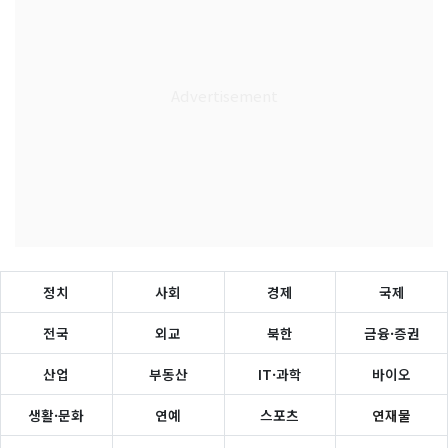
정치
사회
경제
국제
전국
외교
북한
금융·증권
산업
부동산
IT·과학
바이오
생활·문화
연예
스포츠
연재물