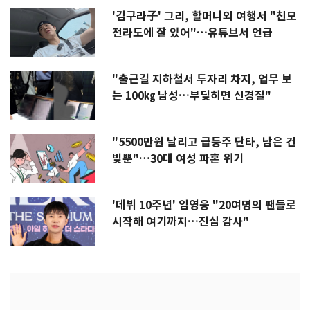
'김구라子' 그리, 할머니외 여행서 "친모
전라도에 잘 있어"…유튜브서 언급
"출근길 지하철서 두자리 차지, 업무 보
는 100㎏ 남성…부딪히면 신경질"
"5500만원 날리고 급등주 단타, 남은 건
빚뿐"…30대 여성 파혼 위기
'데뷔 10주년' 임영웅 "20여명의 팬들로
시작해 여기까지…진심 감사"