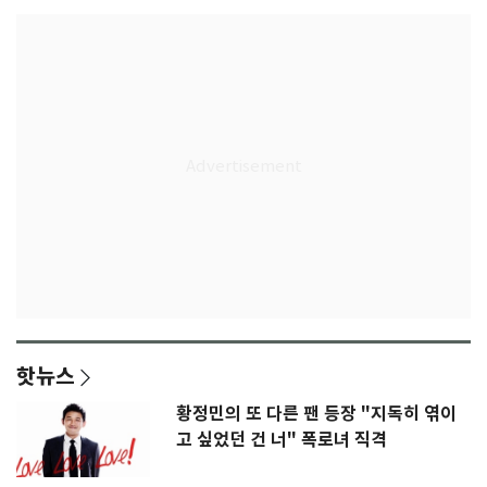
핫뉴스
황정민의 또 다른 팬 등장 "지독히 엮이
고 싶었던 건 너" 폭로녀 직격