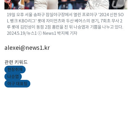
19일 오후 서울 송파구 잠실야구장에서 열린 프로야구 '2024 신한 SO
L 뱅크 KBO리그' 롯데 자이언츠와 두산 베어스의 경기, 7회초 무사 2
루 롯데 김민성이 동점 2점 홈런을 친 뒤 나승엽과 기쁨을 나누고 있다.
2024.5.19/뉴스1 ⓒ News1 박지혜 기자
alexei@news1.kr
관련 키워드
현장취재
나승엽
야구 대표팀