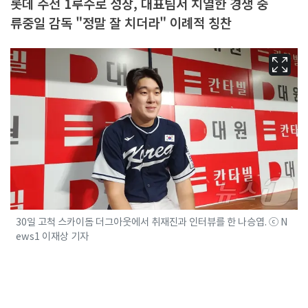
롯데 주전 1루수로 성장, 대표팀서 치열한 경쟁 중
류중일 감독 "정말 잘 치더라" 이례적 칭찬
30일 고척 스카이돔 더그아웃에서 취재진과 인터뷰를 한 나승엽. ⓒ N
ews1 이재상 기자