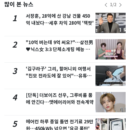
많이 본 뉴스
1
/
2
서장훈, 28억에 산 강남 건물 450
1
억 내놨다…세후 차익 280억 '잭팟'
"10억 버는데 9억 써요?"…삼전男
2
♥닉스女 3:3 단체소개팅 예능 화
제
'김구라子' 그리, 할머니외 여행서
3
"친모 전라도에 잘 있어"…유튜브
서 언급
[단독] 더보이즈 선우, 그루비룸 품
4
에 안긴다…앳에어리어와 전속계약
에어컨 하루 종일 틀면 전기료 29만
5
원…450kWh 넘으면 '요금 폭탄'