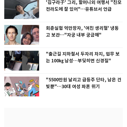
'김구라子' 그리, 할머니외 여행서 "친모
전라도에 잘 있어"…유튜브서 언급
회춘실험 억만장자, '여친 생리혈' 냉동
고 보관…"자궁 내부 궁금해"
"출근길 지하철서 두자리 차지, 업무 보
는 100㎏ 남성…부딪히면 신경질"
"5500만원 날리고 급등주 단타, 남은 건
빚뿐"…30대 여성 파혼 위기