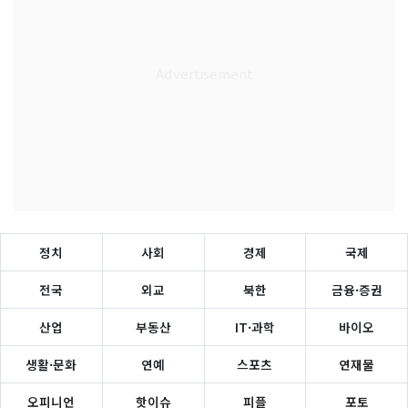
정치
사회
경제
국제
전국
외교
북한
금융·증권
산업
부동산
IT·과학
바이오
생활·문화
연예
스포츠
연재물
오피니언
핫이슈
피플
포토