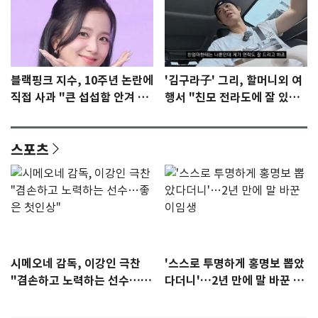
블랙핑크 지수, 10주년 논란에
'김구라子' 그리, 할머니외 여
직접 사과 "큰 섭섭함 안겨 미
행서 "친모 전라도에 잘 있
안"
어"…유튜브서 언급
스포츠
시메오네 감독, 이강인 극찬
'스스로 투명하게 홍명보 뽑았
"겸손하고 노력하는 선수…좋
다더니'…2년 만에 말 바꾼 이
은 첫인상"
임생