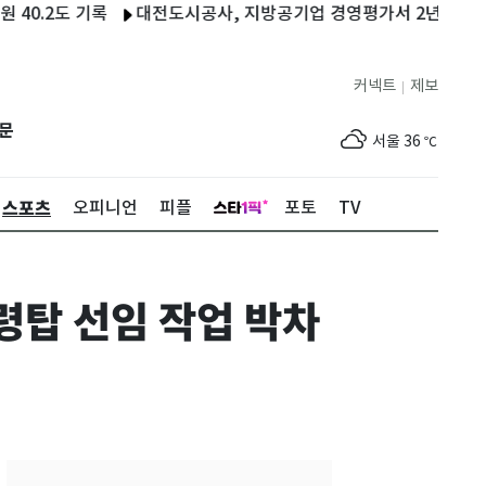
2도 기록
대전도시공사, 지방공기업 경영평가서 2년 연속 1위
커넥트
제보
|
제주
33
℃
문
서울
36
℃
부산
34
℃
스포츠
오피니언
피플
포토
TV
대구
39
℃
인천
37
℃
령탑 선임 작업 박차
광주
37
℃
대전
36
℃
울산
33
℃
강릉
30
℃
제주
33
℃