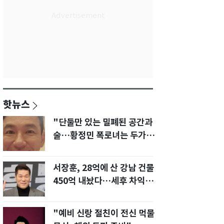
핫뉴스
"단둘만 있는 밀폐된 공간과
술…황정민 폭로녀는 두가지
에 집착했다"
서장훈, 28억에 산 강남 건물
450억 내놨다…세후 차익
280억 '잭팟'
"예비 신랑 절친이 전신 먹물