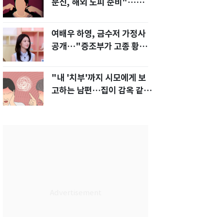
문신, 해외 도피 준비"…예비
신부 '혼란'
여배우 하영, 금수저 가정사
공개…"증조부가 고종 황제
주치의"
"내 '치부'까지 시모에게 보
고하는 남편…집이 감옥 같
다" 아내 고통