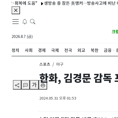
·회복에 도움"
생방송 중 잠든 美앵커…방송사고에 비난 대신 
크
2026.8.7 (금)
정치
사회
경제
국제
전국
외교
북한
금융ㆍ
스포츠
야구
한화, 김경문 감독
가
2024.05.31 오후 01:53