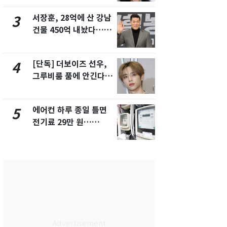
화제
픽 예선 등
서장훈, 28억에 산 강남
美 상원 클
3
8
건물 450억 내놨다…세
리 난항…민
후 차익 280억 '잭팟'
·AML 보완
[단독] 더보이즈 선우,
전남광주 화
4
9
그루비룸 품에 안긴다…
교통사고로 
앳에어리어와 전속계약
지…6명 부
에어컨 하루 종일 틀면
13호 태풍 '
5
10
전기료 29만 원…
키나와·가고
450kWh 넘으면 '요금
근…26만명
폭탄'