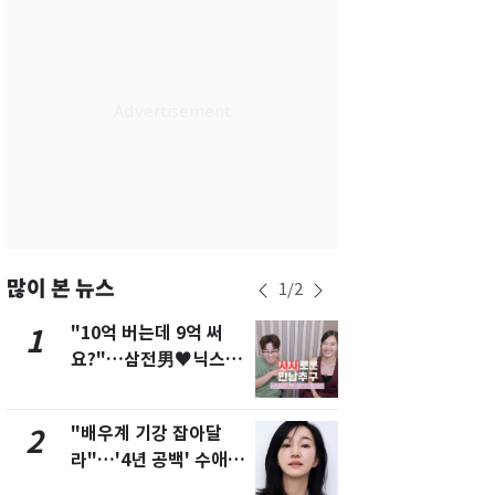
서울
36
℃
부산
34
℃
대구
39
℃
인천
37
℃
광주
37
℃
대전
36
℃
울산
33
℃
많이 본 뉴스
1
/
2
강릉
30
℃
"10억 버는데 9억 써
"캐리비안 
1
6
요?"…삼전男♥닉스女
의실에 남자
제주
33
℃
3:3 단체소개팅 예능 화
요"…경찰 
제
"배우계 기강 잡아달
축구협회, 
2
7
라"…'4년 공백' 수애,
들 10여명 대
SNS 오픈·프로필 공개
대' 의혹…