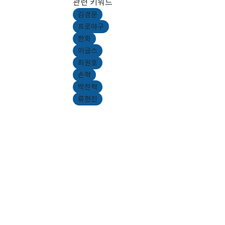
관련 키워드
김경문
프로야구
한화
이글스
최원호
손혁
박찬혁
류현진