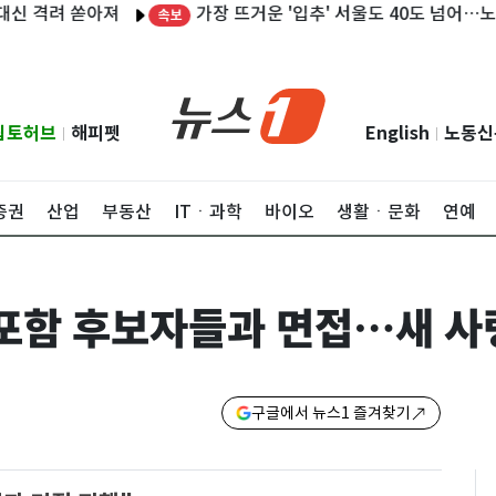
가장 뜨거운 '입추' 서울도 40도 넘어…노원 40.
격려 쏟아져
속보
립토허브
해피펫
English
노동신
|
|
증권
산업
부동산
ITㆍ과학
바이오
생활ㆍ문화
연예
 포함 후보자들과 면접…새 사
구글에서 뉴스1 즐겨찾기