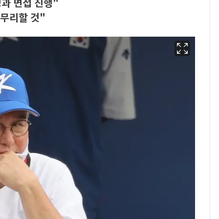
명과 면접 진행"
마무리할 것"
"캐리비안 베이 여자 탈
6
의실에 남자가 있어
요"…경찰 수사
축구협회, 외국인 심판
7
들 10여명 대상 '성 접
대' 의혹…월드컵·올림