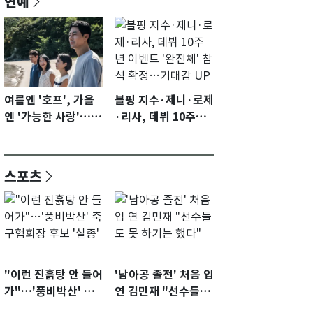
연예
여름엔 '호프', 가을
블핑 지수·제니·로제
엔 '가능한 사랑'…국
·리사, 데뷔 10주년
제영화제 수상 기대
이벤트 '완전체' 참석
감 [N이슈]
확정…기대감 UP
스포츠
"이런 진흙탕 안 들어
'남아공 졸전' 처음 입
가"…'풍비박산' 축
연 김민재 "선수들도
구협회장 후보 '실종'
못 하기는 했다"