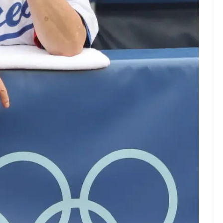
픽 예선 등
美 상원 클래리티법 처
8
리 난항…민주당 "윤리
·AML 보완 우선"
전남광주 화정역 인근서
9
교통사고로 40대 심정
지…6명 부상
13호 태풍 '돌핀' 日오
10
키나와·가고시마현 접
근…26만명 대피령