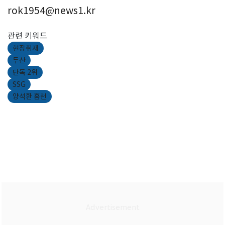
rok1954@news1.kr
관련 키워드
현장취재
두산
단독 2위
SSG
양석환 홈런