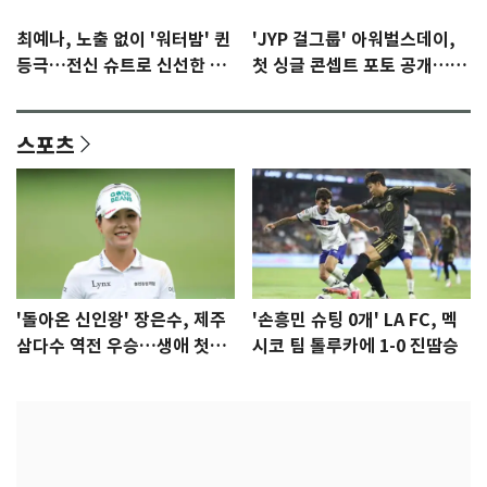
최예나, 노출 없이 '워터밤' 퀸
'JYP 걸그룹' 아워벌스데이,
등극…전신 슈트로 신선한 충
첫 싱글 콘셉트 포토 공개…청
격 [N샷]
량·키치
스포츠
'돌아온 신인왕' 장은수, 제주
'손흥민 슈팅 0개' LA FC, 멕
삼다수 역전 우승…생애 첫승
시코 팀 톨루카에 1-0 진땀승
감격