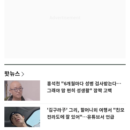
핫뉴스
홍석천 "6개월마다 성병 검사받는다…
그래야 맘 편히 성생활" 깜짝 고백
'김구라子' 그리, 할머니외 여행서 "친모
전라도에 잘 있어"…유튜브서 언급