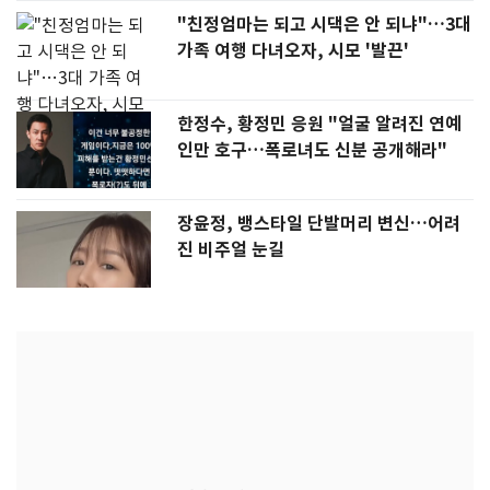
"친정엄마는 되고 시댁은 안 되냐"…3대
가족 여행 다녀오자, 시모 '발끈'
한정수, 황정민 응원 "얼굴 알려진 연예
인만 호구…폭로녀도 신분 공개해라"
장윤정, 뱅스타일 단발머리 변신…어려
진 비주얼 눈길