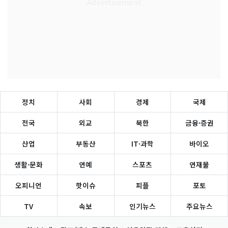
정치
사회
경제
국제
전국
외교
북한
금융·증권
산업
부동산
IT·과학
바이오
생활·문화
연예
스포츠
연재물
오피니언
핫이슈
피플
포토
TV
속보
인기뉴스
주요뉴스