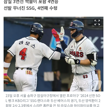
잠실 3연전 싹쓸이 포함 4연승
선발 무너진 SSG, 4연패 수렁
23일 오후 서울 송파구 잠실야구장에서 열린 프로야구 '2024 신한 SO
L 뱅크 KBO리그' SSG 랜더스와 두산 베어스의 경기, 두산 양석환이 2
회말 2사 2,3루에서 스리런 홈런을 친 뒤 라모스와 하이파이브를 하고