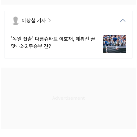
이상철 기자
'독일 진출' 다름슈타트 이호재, 데뷔전 골
맛…2-2 무승부 견인