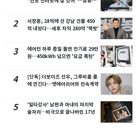
"친모 전라도에 잘 있어"…유튜브
서 언급
서장훈, 28억에 산 강남 건물 450
2
억 내놨다…세후 차익 280억 '잭팟'
에어컨 하루 종일 틀면 전기료 29만
3
원…450kWh 넘으면 '요금 폭탄'
[단독] 더보이즈 선우, 그루비룸 품
4
에 안긴다…앳에어리어와 전속계약
'일타강사' 남편과 아내의 마지막
5
술자리…비극으로 끝나버린 17년