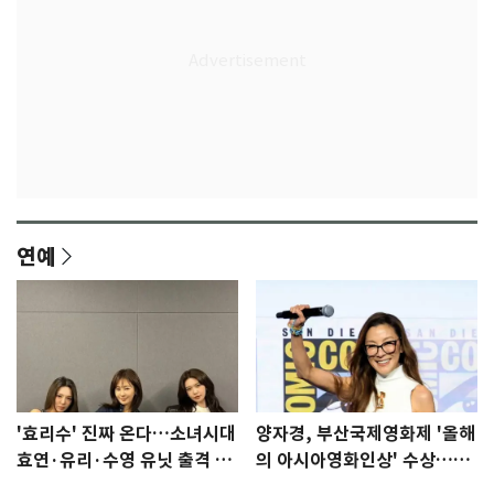
연예
'효리수' 진짜 온다…소녀시대
양자경, 부산국제영화제 '올해
효연·유리·수영 유닛 출격 [N
의 아시아영화인상' 수상…15
이슈]
년만에 부산 온다