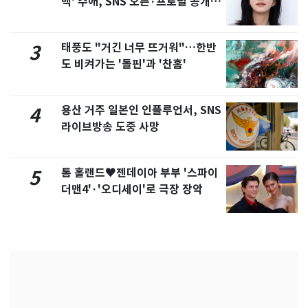
백' 수애, SNS 오픈·프로필 공개
화제
태풍도 "거긴 너무 뜨거워"…한반
3
도 비켜가는 '돌핀'과 '찬홈'
용산 거주 일본인 인플루언서, SNS
4
라이브방송 도중 사망
톰 홀랜드♥젠데이아 부부 '스파이
5
더맨4'·'오디세이'로 극장 장악