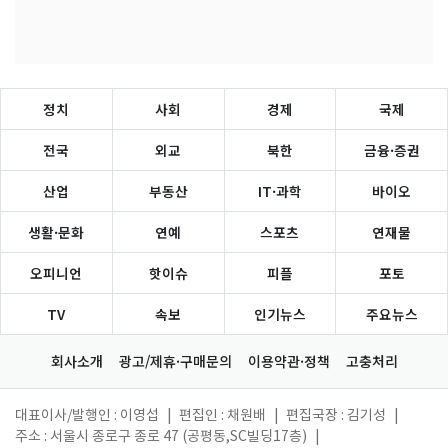
정치
사회
경제
국제
전국
외교
북한
금융·증권
산업
부동산
IT·과학
바이오
생활·문화
연예
스포츠
연재물
오피니언
핫이슈
피플
포토
TV
속보
인기뉴스
주요뉴스
회사소개
광고/제휴·구매문의
이용약관·정책
고충처리
대표이사/발행인 : 이영섭
|
편집인 : 채원배
|
편집국장 : 김기성
|
주소 : 서울시 종로구 종로 47 (공평동,SC빌딩17층)
|