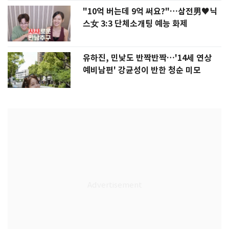
"10억 버는데 9억 써요?"…삼전男♥닉
스女 3:3 단체소개팅 예능 화제
유하진, 민낯도 반짝반짝…'14세 연상
예비남편' 강균성이 반한 청순 미모