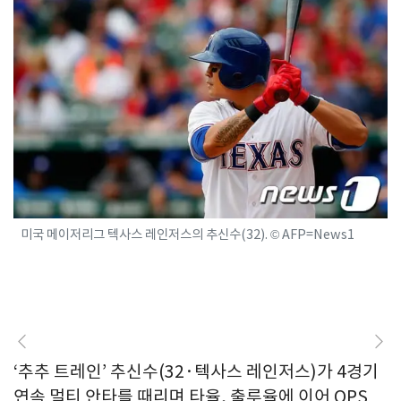
미국 메이저리그 텍사스 레인저스의 추신수(32). © AFP=News1
‘추추 트레인’ 추신수(32·텍사스 레인저스)가 4경기
연속 멀티 안타를 때리며 타율, 출루율에 이어 OPS