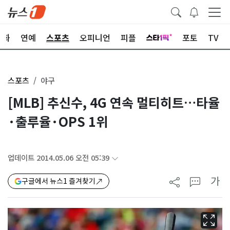
문화
연예
스포츠
오피니언
피플
포토
TV
스포츠
야구
[MLB] 추신수, 4G 연속 멀티히트…타율
·출루율·OPS 1위
업데이트 2014.05.06 오전 05:39
가
구글에서 뉴스1 즐겨찾기