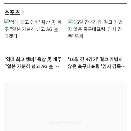
스포츠
'역대 최고 멤버' 육상 男 계주
'16일 간 4경기' 결코 가볍지
"일본 가뿐히 넘고 AG 金 따겠
않은 축구대표팀 '임시 감독'
다"
무게