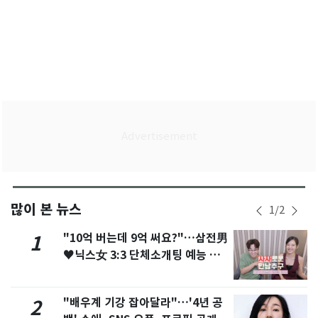
많이 본 뉴스
1
/
2
"10억 버는데 9억 써요?"…삼전男
1
♥닉스女 3:3 단체소개팅 예능 화
제
"배우계 기강 잡아달라"…'4년 공
2