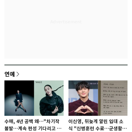
연예
수애, 4년 공백 왜…"차기작
이신영, 뒤늦게 알린 입대 소
불발…계속 편성 기다리고 있
식 "신병훈련 수료…군생활