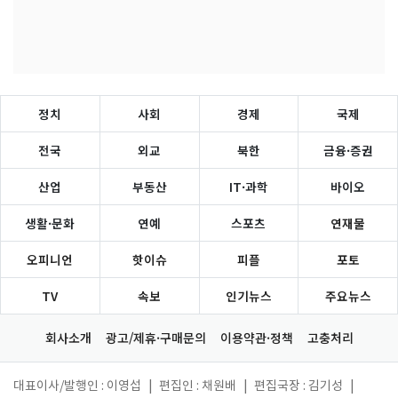
정치
사회
경제
국제
전국
외교
북한
금융·증권
산업
부동산
IT·과학
바이오
생활·문화
연예
스포츠
연재물
오피니언
핫이슈
피플
포토
TV
속보
인기뉴스
주요뉴스
회사소개
광고/제휴·구매문의
이용약관·정책
고충처리
대표이사/발행인 : 이영섭
|
편집인 : 채원배
|
편집국장 : 김기성
|