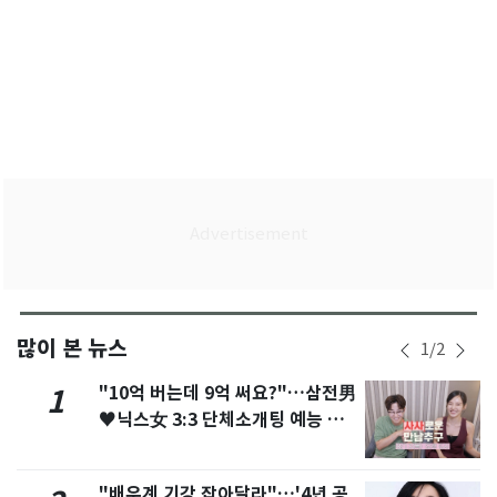
많이 본 뉴스
1
/
2
"10억 버는데 9억 써요?"…삼전男
1
♥닉스女 3:3 단체소개팅 예능 화
제
"배우계 기강 잡아달라"…'4년 공