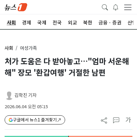
치
사회
경제
국제
전국
외교
북한
금융ㆍ증권
산업
사회
여성가족
처가 도움은 다 받아놓고…"엄마 서운해
해" 장모 '환갑여행' 거절한 남편
김학진 기자
2026.06.04 오전 05:15
가
구글에서 뉴스1 즐겨찾기