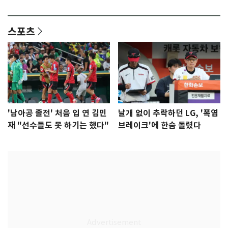
다"
집중"
스포츠
'남아공 졸전' 처음 입 연 김민
날개 없이 추락하던 LG, '폭염
재 "선수들도 못 하기는 했다"
브레이크'에 한숨 돌렸다