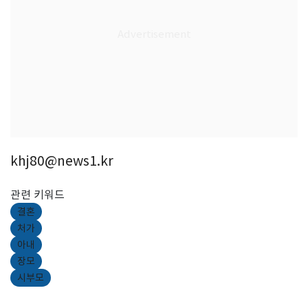
khj80@news1.kr
관련 키워드
결혼
처가
아내
장모
시부모