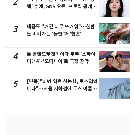
2
백' 수애, SNS 오픈·프로필 공개
화제
태풍도 "거긴 너무 뜨거워"…한반
3
도 비켜가는 '돌핀'과 '찬홈'
톰 홀랜드♥젠데이아 부부 '스파이
4
더맨4'·'오디세이'로 극장 장악
[단독]"이번 역은 신논현, 토스역입
5
니다"…서울 지하철에 토스 이름
새겼다