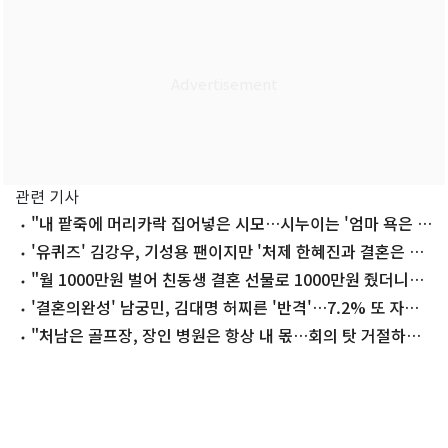
관련 기사
"내 팥죽에 머리카락 집어넣은 시모…시누이는 '엄마 욕은 찰
져' 맞장구"
'유퀴즈' 김강우, 기성용 팬이지만 '처제 한혜진과 결혼은 반
대'
"월 1000만원 벌어 친동생 결혼 선물로 1000만원 줬더니…
남편 발광"
'결혼의완성' 남궁민, 김대명 허찌른 '반격'…7.2% 또 자체최
고시청률
"처남은 골프장, 장인 병원은 항상 내 몫…회의 탓 거절하자
장모님 짜증"