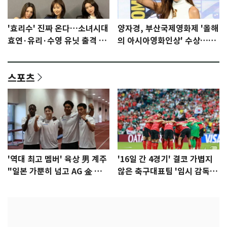
'효리수' 진짜 온다…소녀시대
양자경, 부산국제영화제 '올해
효연·유리·수영 유닛 출격 [N
의 아시아영화인상' 수상…15
이슈]
년만에 부산 온다
스포츠
'역대 최고 멤버' 육상 男 계주
'16일 간 4경기' 결코 가볍지
"일본 가뿐히 넘고 AG 金 따겠
않은 축구대표팀 '임시 감독'
다"
무게