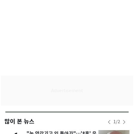
숨'(종합3보)
많이 본 뉴스
1
/
2
"눈 안감기고 입 돌아가"…'8혼' 유