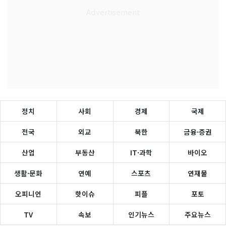
정치
사회
경제
국제
전국
외교
북한
금융·증권
산업
부동산
IT·과학
바이오
생활·문화
연예
스포츠
연재물
오피니언
핫이슈
피플
포토
TV
속보
인기뉴스
주요뉴스