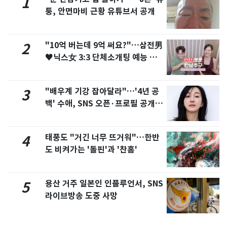
1
퉁, 안면마비 근황 유튜브서 공개
"10억 버는데 9억 써요?"…삼전男
2
♥닉스女 3:3 단체소개팅 예능 화
제
"배우계 기강 잡아달라"…'4년 공
3
백' 수애, SNS 오픈·프로필 공개
화제
태풍도 "거긴 너무 뜨거워"…한반
4
도 비켜가는 '돌핀'과 '찬홈'
용산 거주 일본인 인플루언서, SNS
5
라이브방송 도중 사망