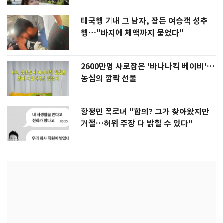
태국행 기내 그 남자, 잠든 여승객 성추
행…"바지에 체액까지 묻었다"
2600만명 사로잡은 '바나나킥 베이비'…
농심의 깜짝 선물
황정민 폭로녀 "합의? 그가 찾아왔지만
거절…허위 주장 다 밝힐 수 있다"