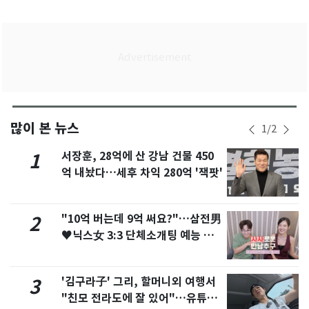
많이 본 뉴스
1
/
2
서장훈, 28억에 산 강남 건물 450
1
억 내놨다…세후 차익 280억 '잭팟'
"10억 버는데 9억 써요?"…삼전男
2
♥닉스女 3:3 단체소개팅 예능 화
제
'김구라子' 그리, 할머니외 여행서
3
"친모 전라도에 잘 있어"…유튜브