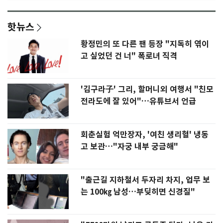
핫뉴스
황정민의 또 다른 팬 등장 "지독히 엮이
고 싶었던 건 너" 폭로녀 직격
'김구라子' 그리, 할머니외 여행서 "친모
전라도에 잘 있어"…유튜브서 언급
회춘실험 억만장자, '여친 생리혈' 냉동
고 보관…"자궁 내부 궁금해"
"출근길 지하철서 두자리 차지, 업무 보
는 100㎏ 남성…부딪히면 신경질"