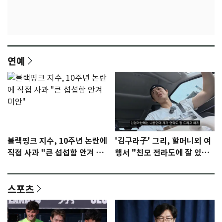
연예
블랙핑크 지수, 10주년 논란에
'김구라子' 그리, 할머니외 여
직접 사과 "큰 섭섭함 안겨 미
행서 "친모 전라도에 잘 있
안"
어"…유튜브서 언급
스포츠