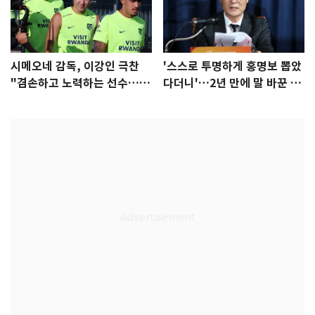
시메오네 감독, 이강인 극찬
'스스로 투명하게 홍명보 뽑았
"겸손하고 노력하는 선수…좋
다더니'…2년 만에 말 바꾼 이
은 첫인상"
임생