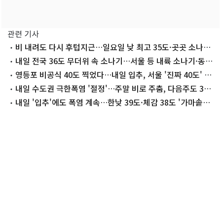
관련 기사
비 내려도 다시 후텁지근…일요일 낮 최고 35도·곳곳 소나기
[내일날씨]
내일 전국 36도 무더위 속 소나기…서울 등 내륙 소나기·동
해안 폭우
영등포 비공식 40도 찍었다…내일 입추, 서울 '진짜 40도' 넘
나
내일 수도권 극한폭염 '절정'…주말 비로 주춤, 다음주도 36
도 '찜통'
내일 '입추'에도 폭염 계속…한낮 39도·체감 38도 '가마솥더
위'