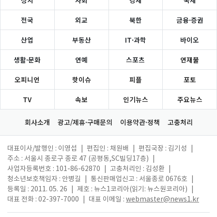
전국
외교
북한
금융·증권
산업
부동산
IT·과학
바이오
생활·문화
연예
스포츠
연재물
오피니언
핫이슈
피플
포토
TV
속보
인기뉴스
주요뉴스
회사소개
광고/제휴·구매문의
이용약관·정책
고충처리
대표이사/발행인 : 이영섭
|
편집인 : 채원배
|
편집국장 : 김기성
|
주소 : 서울시 종로구 종로 47 (공평동,SC빌딩17층)
|
사업자등록번호 : 101-86-62870
|
고충처리인 : 김성환
|
청소년보호책임자 : 안병길
|
통신판매업신고 : 서울종로 0676호
|
등록일 : 2011. 05. 26
|
제호 : 뉴스1코리아(읽기: 뉴스원코리아)
|
대표 전화 : 02-397-7000
|
대표 이메일 :
webmaster@news1.kr