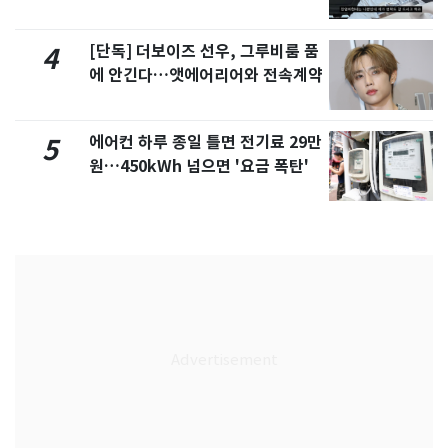
서 언급
[단독] 더보이즈 선우, 그루비룸 품
4
에 안긴다…앳에어리어와 전속계약
에어컨 하루 종일 틀면 전기료 29만
5
원…450kWh 넘으면 '요금 폭탄'