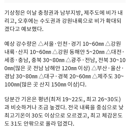
기상청은 이날 충청권과 남부지방, 제주도에 비가 내
리고, 오후에는 수도권과 강원내륙으로 비가 확대되
겠다고 예보했다.
예상 강수량은 △서울·인천·경기 10~60㎜ △강원
내륙·산지 10~60㎜ △강원 동해안 5~20㎜ △대전·
세종·충남, 충북 30~80㎜ △광주·전남, 전북 30~10
0㎜(많은 곳 전남 남해안 120㎜ 이상) △부산·울산·
경남 30~80㎜ △대구·경북 20~60㎜ △제주도 30~
100㎜(많은 곳 산지 150㎜ 이상)다.
당분간 기온은 평년(최저 19~22도, 최고 26~30도)
과 비슷하거나 조금 높겠다. 전국 내륙을 중심으로 낮
최고기온이 30도 이상으로 오르겠고, 최고 체감온도
도 31도 안팎으로 올라 덥겠다.