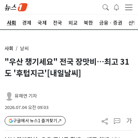
치
사회
경제
국제
전국
외교
북한
금융ㆍ증권
산업
사회
날씨
"우산 챙기세요" 전국 장맛비…최고 31
도 '후텁지근'[내일날씨]
유채연 기자
2026.07.04 오전 09:03
가
구글에서 뉴스1 즐겨찾기