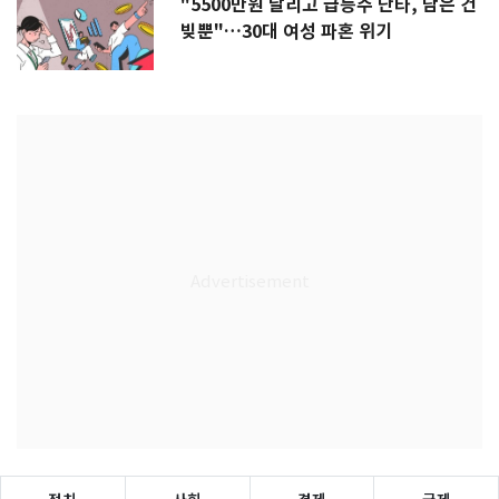
"5500만원 날리고 급등주 단타, 남은 건
빚뿐"…30대 여성 파혼 위기
정치
사회
경제
국제