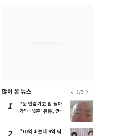
서울
31
℃
부산
28
℃
대구
30
℃
인천
30
℃
광주
28
℃
대전
31
℃
울산
27
℃
강릉
25
℃
많이 본 뉴스
1
/
2
제주
28
℃
"눈 안감기고 입 돌아
삼성전자·S
1
6
가"…'8혼' 유퉁, 안면
"주주 환원 
마비 근황 유튜브서 공
확대할 것" 
개
"10억 버는데 9억 써
펄펄 끓는 서
2
7