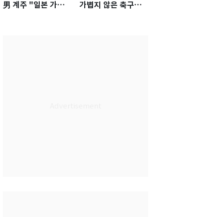
男 계주 "일본 가뿐히
가볍지 않은 축구대
넘고 AG 金 따겠다"
표팀 '임시 감독' 무게