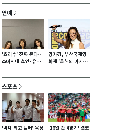
연예
'효리수' 진짜 온다…
양자경, 부산국제영
소녀시대 효연·유리·
화제 '올해의 아시아
수영 유닛 출격 [N이
영화인상' 수상…15
슈]
년만에 부산 온다
스포츠
'역대 최고 멤버' 육상
'16일 간 4경기' 결코