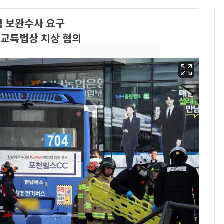
월 보완수사 요구
…교특법상 치상 혐의
삼성전자·SK하이닉스
6
"주주 환원 의미 있게
확대할 것" 약속
펄펄 끓는 서울, 40도
7