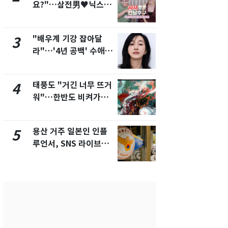
요?"…삼전男♥닉스女
돌파하나…한
3:3 단체소개팅 예능 화
폭염[오늘날
제
"배우계 기강 잡아달
SK하이닉스
3
8
라"…'4년 공백' 수애,
켓 하한가…
SNS 오픈·프로필 공개
에 시초가 
화제
태풍도 "거긴 너무 뜨거
[단독]"이번
4
9
워"…한반도 비켜가는
현, 토스역
'돌핀'과 '찬홈'
울 지하철에
새겼다
용산 거주 일본인 인플
"캐리비안 
5
10
루언서, SNS 라이브방
의실에 남자
송 도중 사망
요"…경찰 