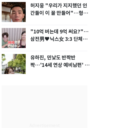
허지웅 "우리가 지지했던 인
간들이 이 꼴 만들어"…형소
법 개정안에 발끈
"10억 버는데 9억 써요?"…
삼전男♥닉스女 3:3 단체소
개팅 예능 화제
유하진, 민낯도 반짝반
짝…'14세 연상 예비남편' 강
균성이 반한 청순 미모