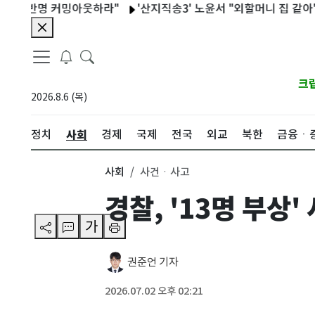
반명 커밍아웃하라"
'산지직송3' 노윤서 "외할머니 집 같아"…통영 
크
2026.8.6 (목)
사회
정치
경제
국제
전국
외교
북한
금융ㆍ
사회
사건ㆍ사고
경찰, '13명 부상
가
권준언 기자
2026.07.02 오후 02:21