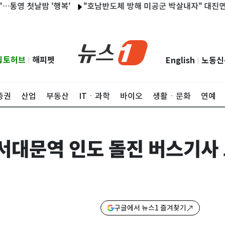
첫날밤 '행복'
"호남반도체 방해 미공군 박살내자" 대진연 3명 구
립토허브
해피펫
English
노동신
|
|
증권
산업
부동산
ITㆍ과학
바이오
생활ㆍ문화
연예
' 서대문역 인도 돌진 버스기
구글에서 뉴스1 즐겨찾기