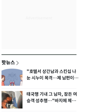
핫뉴스
"호텔서 상간남과 스킨십 나
눈 시누이 목격…제 남편이
입 다물라 하네요"
태국행 기내 그 남자, 잠든 여
승객 성추행…"바지에 체액
까지 묻었다"