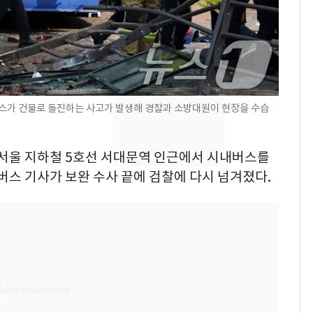
돌파하나…한낮 39도
폭염[오늘날씨]
SK하이닉스 또 프리마
8
켓 하한가…달랑 11주
에 시초가 소동
버스가 건물로 돌진하는 사고가 발생해 경찰과 소방대원이 현장을 수습
[단독]"이번 역은 신논
9
현, 토스역입니다"…서
울 지하철에 토스 이름
월 서울 지하철 5호선 서대문역 인근에서 시내버스를
새겼다
 버스 기사가 보완 수사 끝에 검찰에 다시 넘겨졌다.
"캐리비안 베이 여자 탈
10
의실에 남자가 있어
요"…경찰 수사