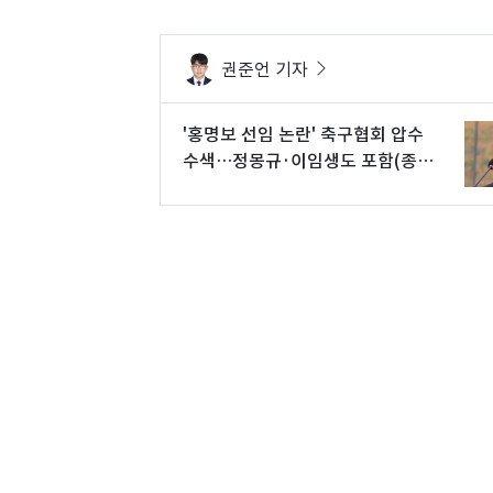
권준언 기자
'홍명보 선임 논란' 축구협회 압수
수색…정몽규·이임생도 포함(종
합)