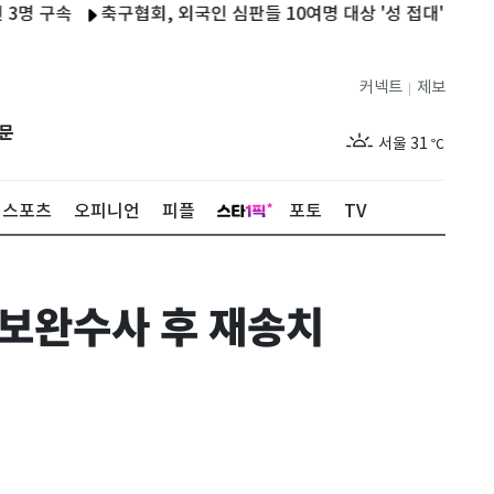
속
축구협회, 외국인 심판들 10여명 대상 '성 접대' 의혹…월드컵
커넥트
제보
|
제주
28
℃
문
서울
31
℃
부산
28
℃
스포츠
오피니언
피플
포토
TV
대구
30
℃
인천
30
℃
사 보완수사 후 재송치
광주
28
℃
대전
31
℃
울산
27
℃
강릉
25
℃
제주
28
℃