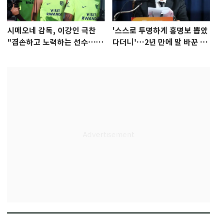
시메오네 감독, 이강인 극찬
'스스로 투명하게 홍명보 뽑았
"겸손하고 노력하는 선수…좋
다더니'…2년 만에 말 바꾼 이
은 첫인상"
임생