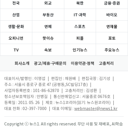
전국
외교
북한
금융·증권
산업
부동산
IT·과학
바이오
생활·문화
연예
스포츠
연재물
오피니언
핫이슈
피플
포토
TV
속보
인기뉴스
주요뉴스
회사소개
광고/제휴·구매문의
이용약관·정책
고충처리
대표이사/발행인 : 이영섭
|
편집인 : 채원배
|
편집국장 : 김기성
|
주소 : 서울시 종로구 종로 47 (공평동,SC빌딩17층)
|
사업자등록번호 : 101-86-62870
|
고충처리인 : 김성환
|
청소년보호책임자 : 안병길
|
통신판매업신고 : 서울종로 0676호
|
등록일 : 2011. 05. 26
|
제호 : 뉴스1코리아(읽기: 뉴스원코리아)
|
대표 전화 : 02-397-7000
|
대표 이메일 :
webmaster@news1.kr
Copyright ⓒ 뉴스1. All rights reserved. 무단 사용 및 재배포, AI학습