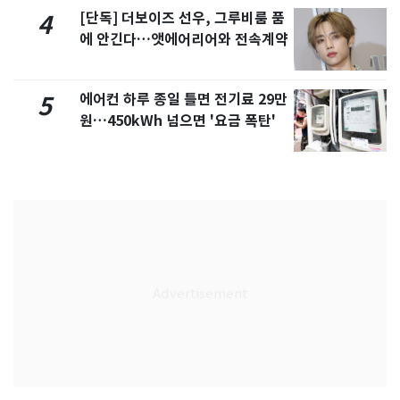
[단독] 더보이즈 선우, 그루비룸 품
4
에 안긴다…앳에어리어와 전속계약
에어컨 하루 종일 틀면 전기료 29만
5
원…450kWh 넘으면 '요금 폭탄'