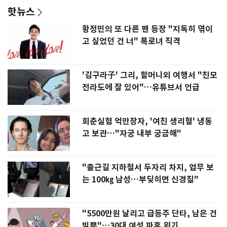
핫뉴스
황정민의 또 다른 팬 등장 "지독히 엮이
고 싶었던 건 너" 폭로녀 직격
'김구라子' 그리, 할머니외 여행서 "친모
전라도에 잘 있어"…유튜브서 언급
회춘실험 억만장자, '여친 생리혈' 냉동
고 보관…"자궁 내부 궁금해"
"출근길 지하철서 두자리 차지, 업무 보
는 100㎏ 남성…부딪히면 신경질"
"5500만원 날리고 급등주 단타, 남은 건
빚뿐"…30대 여성 파혼 위기