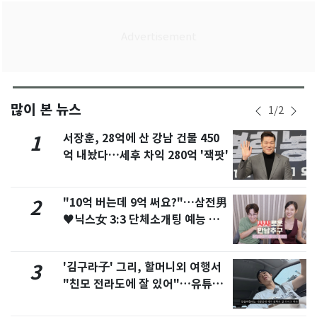
많이 본 뉴스
1
/
2
서장훈, 28억에 산 강남 건물 450
1
억 내놨다…세후 차익 280억 '잭팟'
"10억 버는데 9억 써요?"…삼전男
2
♥닉스女 3:3 단체소개팅 예능 화
제
'김구라子' 그리, 할머니외 여행서
3
"친모 전라도에 잘 있어"…유튜브
서 언급