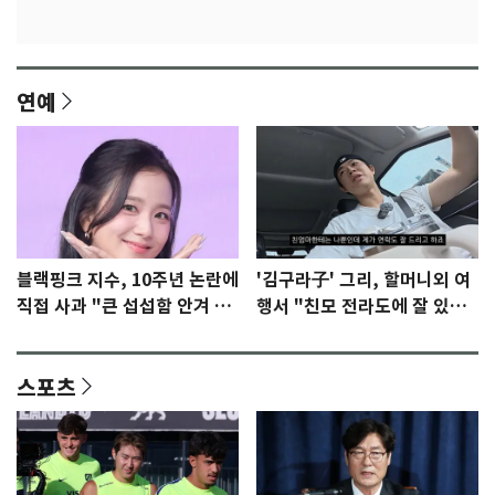
연예
블랙핑크 지수, 10주년 논란에
'김구라子' 그리, 할머니외 여
직접 사과 "큰 섭섭함 안겨 미
행서 "친모 전라도에 잘 있
안"
어"…유튜브서 언급
스포츠