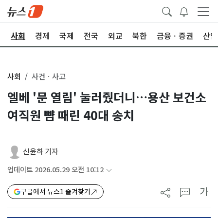
치
사회
경제
국제
전국
외교
북한
금융ㆍ증권
산업
사회
사건ㆍ사고
엘베 '문 열림' 눌러줬더니…용산 보건소
여직원 뺨 때린 40대 송치
신윤하 기자
업데이트 2026.05.29 오전 10:12
가
구글에서 뉴스1 즐겨찾기