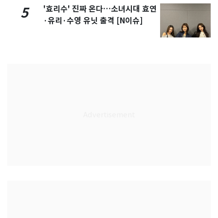
'효리수' 진짜 온다…소녀시대 효연
5
·유리·수영 유닛 출격 [N이슈]