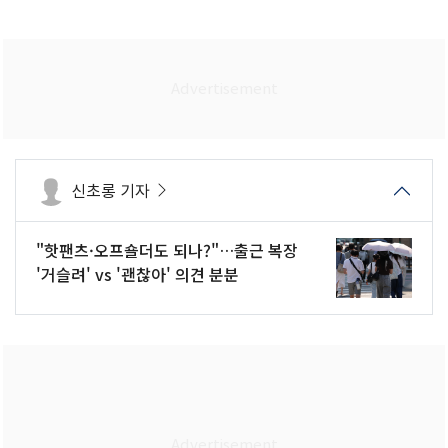
신초롱 기자
"핫팬츠·오프숄더도 되나?"…출근 복장
'거슬려' vs '괜찮아' 의견 분분