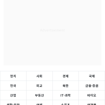
정치
사회
경제
국제
전국
외교
북한
금융·증권
산업
부동산
IT·과학
바이오
생활·문화
연예
스포츠
연재물