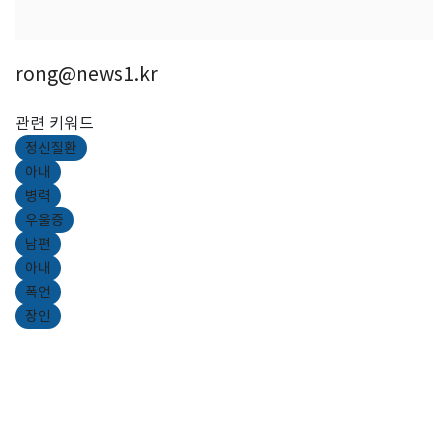
rong@news1.kr
관련 키워드
정신질환
아내
병력
우울증
남편
아내
폭언
장인