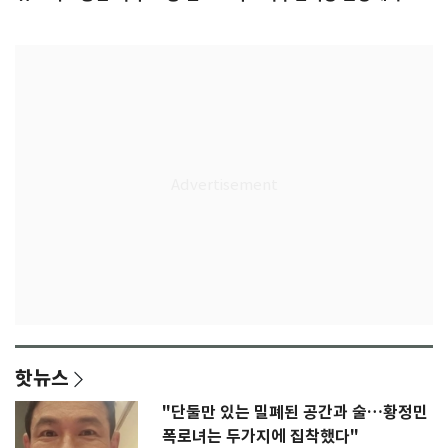
록 도전
3회 동반 '펑펑'
핫뉴스
"단둘만 있는 밀폐된 공간과 술…황정민
폭로녀는 두가지에 집착했다"