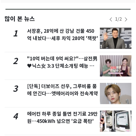
많이 본 뉴스
1
/
2
서장훈, 28억에 산 강남 건물 450
1
억 내놨다…세후 차익 280억 '잭팟'
"10억 버는데 9억 써요?"…삼전男
2
♥닉스女 3:3 단체소개팅 예능 화
제
[단독] 더보이즈 선우, 그루비룸 품
3
에 안긴다…앳에어리어와 전속계약
에어컨 하루 종일 틀면 전기료 29만
4
원…450kWh 넘으면 '요금 폭탄'