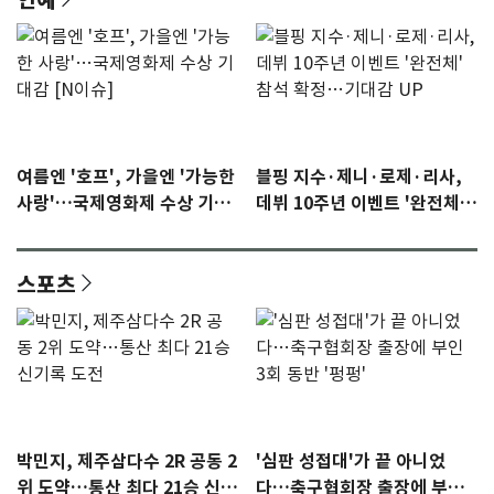
여름엔 '호프', 가을엔 '가능한
블핑 지수·제니·로제·리사,
사랑'…국제영화제 수상 기대
데뷔 10주년 이벤트 '완전체'
감 [N이슈]
참석 확정…기대감 UP
스포츠
박민지, 제주삼다수 2R 공동 2
'심판 성접대'가 끝 아니었
위 도약…통산 최다 21승 신기
다…축구협회장 출장에 부인