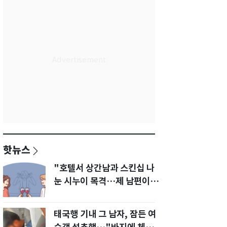
핫뉴스
"호텔서 상간남과 스킨십 나
눈 시누이 목격…제 남편이
입 다물라 하네요"
태국행 기내 그 남자, 잠든 여