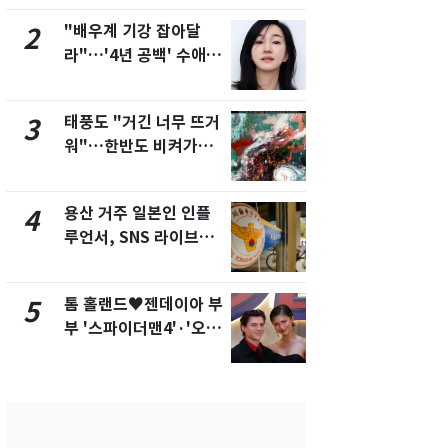
제
새겼다
"배우계 기강 잡아달
펄펄 끓는 서
2
7
라"…'4년 공백' 수애,
돌파하나…한
SNS 오픈·프로필 공개
폭염[오늘날
화제
태풍도 "거긴 너무 뜨거
SK하이닉스
3
8
워"…한반도 비켜가는
켓 하한가…
'돌핀'과 '찬홈'
에 시초가 
용산 거주 일본인 인플
"캐리비안 
4
9
루언서, SNS 라이브방
의실에 남자
송 도중 사망
요"…경찰 
톰 홀랜드♥젠데이아 부
전남광주통
5
10
부 '스파이더맨4'·'오디
무부시장 후
세이'로 극장 장악
윤난실 지명