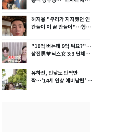
승객 성추행…"바지에 체액
까지 묻었다"
허지웅 "우리가 지지했던 인
간들이 이 꼴 만들어"…형소
법 개정안에 발끈
"10억 버는데 9억 써요?"…
삼전男♥닉스女 3:3 단체소
개팅 예능 화제
유하진, 민낯도 반짝반
짝…'14세 연상 예비남편' 강
균성이 반한 청순 미모