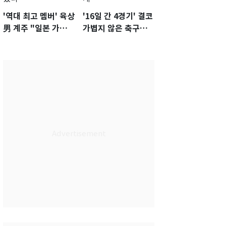
'역대 최고 멤버' 육상
'16일 간 4경기' 결코
男 계주 "일본 가뿐히
가볍지 않은 축구대
넘고 AG 金 따겠다"
표팀 '임시 감독' 무게