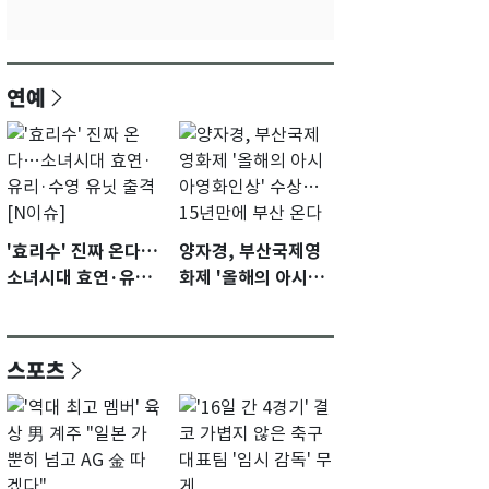
연예
'효리수' 진짜 온다…
양자경, 부산국제영
소녀시대 효연·유리·
화제 '올해의 아시아
수영 유닛 출격 [N이
영화인상' 수상…15
슈]
년만에 부산 온다
스포츠