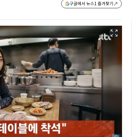
구글에서 뉴스1 즐겨찾기
[단독]"이번 역은 신논
6
현, 토스역입니다"…서
울 지하철에 토스 이름