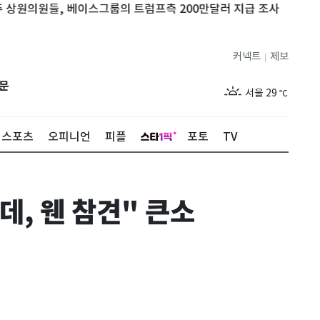
들, 베이스그룹의 트럼프측 200만달러 지급 조사
美월가 대형 
커넥트
제보
|
제주
26
℃
문
서울
29
℃
부산
26
℃
스포츠
오피니언
피플
포토
TV
대구
26
℃
인천
27
℃
, 웬 참견" 큰소
광주
25
℃
대전
26
℃
울산
25
℃
강릉
23
℃
제주
26
℃