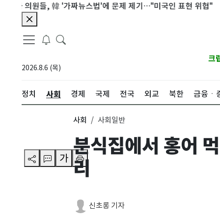
원들, 韓 '가짜뉴스법'에 문제 제기…"미국인 표현 위협"
시리아 
크
2026.8.6 (목)
사회
정치
경제
국제
전국
외교
북한
금융ㆍ
사회
사회일반
분식집에서 홍어 먹
가
리
신초롱 기자