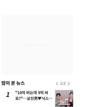
서울
29
℃
부산
26
℃
대구
26
℃
인천
27
℃
광주
25
℃
대전
26
℃
울산
25
℃
강릉
23
℃
제주
26
℃
많이 본 뉴스
1
/
2
"10억 버는데 9억 써
[단독]"이번
1
6
요?"…삼전男♥닉스女
현, 토스역
3:3 단체소개팅 예능 화
울 지하철에