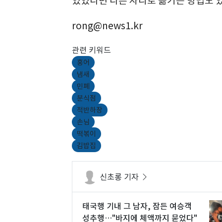
있었다면 다른 자리로 옮기는 방법도 있
rong@news1.kr
관련 키워드
홍어
냄새
민폐
분식점
적반하장
손님
떡볶이
김밥집
신초롱 기자
태국행 기내 그 남자, 잠든 여승객
성추행…"바지에 체액까지 묻었다"