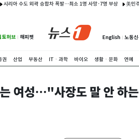
수도 외곽 승합차 폭발…최소 1명 사망·7명 부상
美민주 상원의원
립토허브
해피펫
English
노동신
|
|
증권
산업
부동산
ITㆍ과학
바이오
생활ㆍ문화
연예
는 여성…"사장도 말 안 하는데