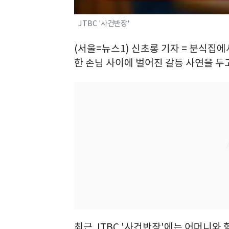
JTBC '사건반장'
(서울=뉴스1) 신초롱 기자 = 분식집에
한 손님 사이에 벌어진 갈등 사연을 두
최근 JTBC '사건반장'에는 어머니와 