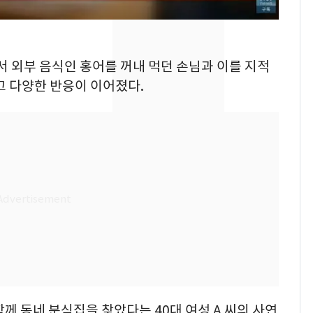
새겼다
펄펄 끓는 서울, 40도
7
돌파하나…한낮 39도
폭염[오늘날씨]
서 외부 음식인 홍어를 꺼내 먹던 손님과 이를 지적
고 다양한 반응이 이어졌다.
SK하이닉스 또 프리마
8
켓 하한가…달랑 11주
에 시초가 소동
"캐리비안 베이 여자 탈
9
의실에 남자가 있어
요"…경찰 수사
전남광주통합특별시 정
10
무부시장 후보 백승주·
윤난실 지명
함께 동네 분식집을 찾았다는 40대 여성 A 씨의 사연