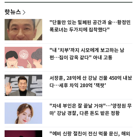
핫뉴스
"단둘만 있는 밀폐된 공간과 술…황정민
폭로녀는 두가지에 집착했다"
"내 '치부'까지 시모에게 보고하는 남
편…집이 감옥 같다" 아내 고통
서장훈, 28억에 산 강남 건물 450억 내놨
다…세후 차익 280억 '잭팟'
"자네 부인은 잘 끝날 거야"…'양정원 무
마' 강남 경찰, 다른 돈도 받은 정황
"예비 신랑 절친이 전신 먹물 문신, 해외