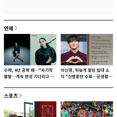
연예
수애, 4년 공백 왜…"차기작
이신영, 뒤늦게 알린 입대 소
불발…계속 편성 기다리고 있
식 "신병훈련 수료…군생활
다"
집중"
스포츠