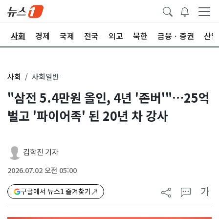
치
사회
경제
국제
전국
외교
북한
금융ㆍ증권
산업
사회
사회일반
"삼전 5.4만원 올인, 4년 '존버'"…25억
벌고 '파이어족' 된 20년 차 강사
김학진 기자
2026.07.02 오전 05:00
가
구글에서 뉴스1 즐겨찾기