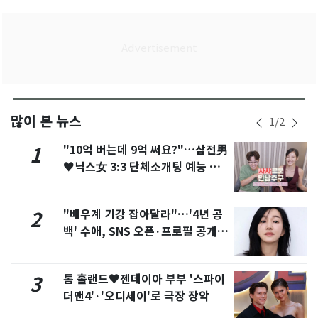
많이 본 뉴스
1
/
2
"10억 버는데 9억 써요?"…삼전男
1
♥닉스女 3:3 단체소개팅 예능 화
제
"배우계 기강 잡아달라"…'4년 공
2
백' 수애, SNS 오픈·프로필 공개
화제
톰 홀랜드♥젠데이아 부부 '스파이
3
더맨4'·'오디세이'로 극장 장악