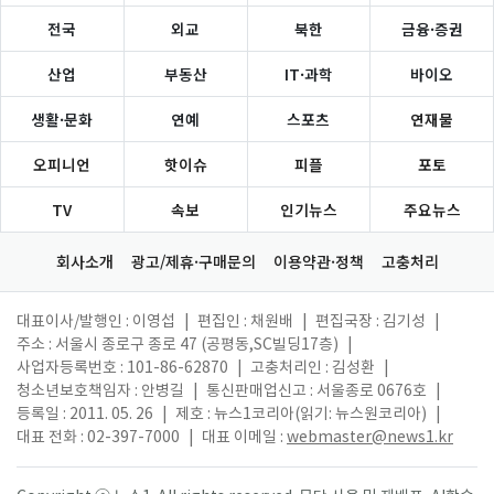
전국
외교
북한
금융·증권
산업
부동산
IT·과학
바이오
생활·문화
연예
스포츠
연재물
오피니언
핫이슈
피플
포토
TV
속보
인기뉴스
주요뉴스
회사소개
광고/제휴·구매문의
이용약관·정책
고충처리
대표이사/발행인 : 이영섭
|
편집인 : 채원배
|
편집국장 : 김기성
|
주소 : 서울시 종로구 종로 47 (공평동,SC빌딩17층)
|
사업자등록번호 : 101-86-62870
|
고충처리인 : 김성환
|
청소년보호책임자 : 안병길
|
통신판매업신고 : 서울종로 0676호
|
등록일 : 2011. 05. 26
|
제호 : 뉴스1코리아(읽기: 뉴스원코리아)
|
대표 전화 : 02-397-7000
|
대표 이메일 :
webmaster@news1.kr