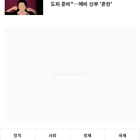
도피 준비"…예비 신부 '혼란'
정치
사회
경제
국제