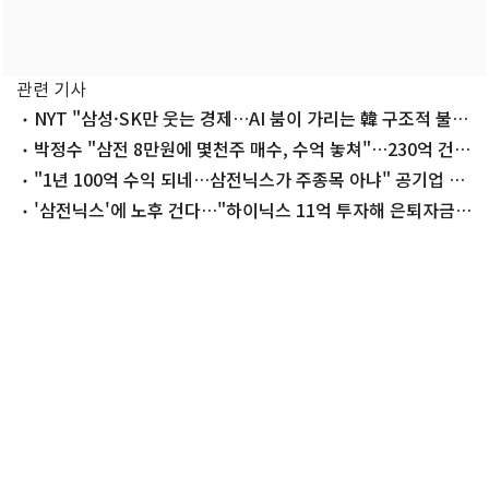
관련 기사
NYT "삼성·SK만 웃는 경제…AI 붐이 가리는 韓 구조적 불평
등"
박정수 "삼전 8만원에 몇천주 매수, 수억 놓쳐"…230억 건물
팔지 고민
"1년 100억 수익 되네…삼전닉스가 주종목 아냐" 공기업 직
원 깜짝 공개
'삼전닉스'에 노후 건다…"하이닉스 11억 투자해 은퇴자금
180억"