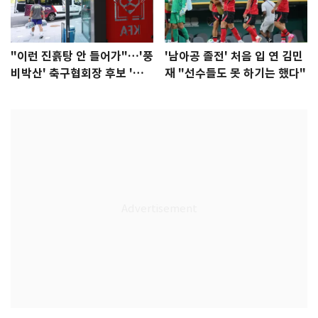
"이런 진흙탕 안 들어가"…'풍
'남아공 졸전' 처음 입 연 김민
비박산' 축구협회장 후보 '실
재 "선수들도 못 하기는 했다"
종'