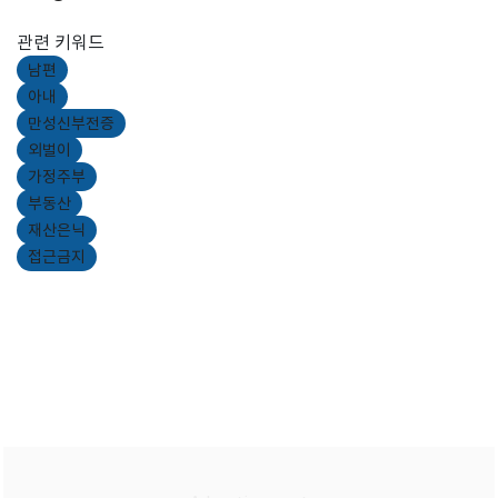
관련 키워드
남편
아내
만성신부전증
외벌이
가정주부
부동산
재산은닉
접근금지