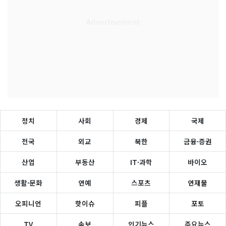
정치
사회
경제
국제
전국
외교
북한
금융·증권
산업
부동산
IT·과학
바이오
생활·문화
연예
스포츠
연재물
오피니언
핫이슈
피플
포토
TV
속보
인기뉴스
주요뉴스