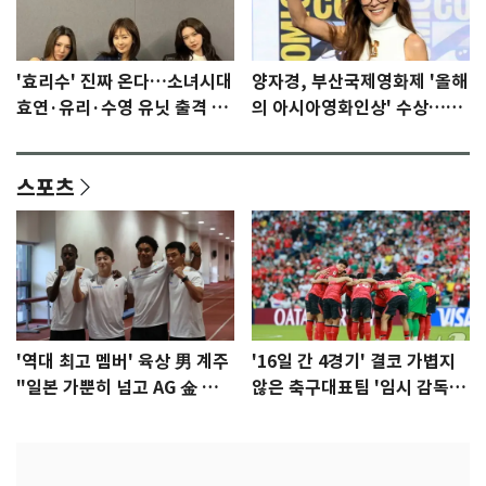
'효리수' 진짜 온다…소녀시대
양자경, 부산국제영화제 '올해
효연·유리·수영 유닛 출격 [N
의 아시아영화인상' 수상…15
이슈]
년만에 부산 온다
스포츠
'역대 최고 멤버' 육상 男 계주
'16일 간 4경기' 결코 가볍지
"일본 가뿐히 넘고 AG 金 따겠
않은 축구대표팀 '임시 감독'
다"
무게