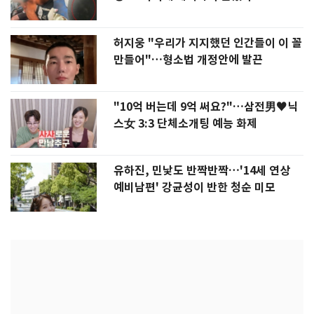
허지웅 "우리가 지지했던 인간들이 이 꼴
만들어"…형소법 개정안에 발끈
"10억 버는데 9억 써요?"…삼전男♥닉
스女 3:3 단체소개팅 예능 화제
유하진, 민낯도 반짝반짝…'14세 연상
예비남편' 강균성이 반한 청순 미모