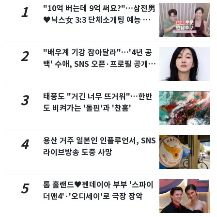
"10억 버는데 9억 써요?"…삼전男
1
♥닉스女 3:3 단체소개팅 예능 화
제
"배우계 기강 잡아달라"…'4년 공
2
백' 수애, SNS 오픈·프로필 공개
화제
태풍도 "거긴 너무 뜨거워"…한반
3
도 비켜가는 '돌핀'과 '찬홈'
용산 거주 일본인 인플루언서, SNS
4
라이브방송 도중 사망
톰 홀랜드♥젠데이아 부부 '스파이
5
더맨4'·'오디세이'로 극장 장악