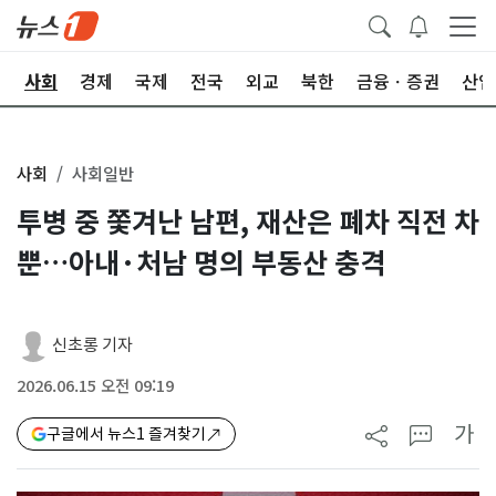
치
사회
경제
국제
전국
외교
북한
금융ㆍ증권
산업
사회
사회일반
투병 중 쫓겨난 남편, 재산은 폐차 직전 차
뿐…아내·처남 명의 부동산 충격
신초롱 기자
2026.06.15 오전 09:19
가
구글에서 뉴스1 즐겨찾기